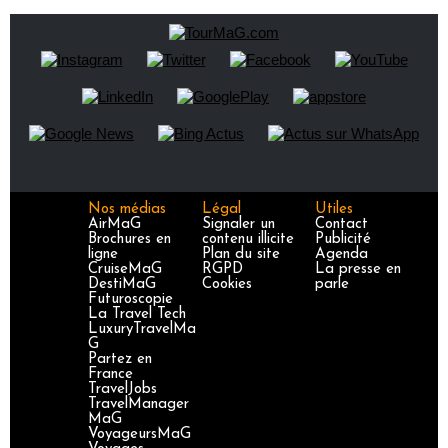
Nos médias
Légal
Utiles
AirMaG
Signaler un
Contact
Brochures en
contenu illicite
Publicité
ligne
Plan du site
Agenda
CruiseMaG
RGPD
La presse en
DestiMaG
Cookies
parle
Futuroscopie
La Travel Tech
LuxuryTravelMa
G
Partez en
France
TravelJobs
TravelManager
MaG
VoyageursMaG