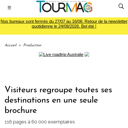
☰
Nos bureaux sont fermés du 27/07 au 16/08. Retour de la newsletter
quotidienne le 24/08/2026. Bel été !
Accueil
>
Production
Visiteurs regroupe toutes ses
destinations en une seule
brochure
116 pages à 60 000 exemplaires