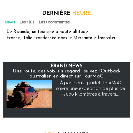
DERNIÈRE
HEURE
News
Les + lus
Les + commentés
Le Rwanda, un tourisme à haute altitude
France, Italie : randonnée dans le Mercantour frontalier
BRAND NEWS
Une route, des voix, un regard : suivez l’Outback
australien en direct sur TourMaG
À partir du 24 juillet, TourMaG
suivra une expédition de plus de
5 000 kilomètres à travers...