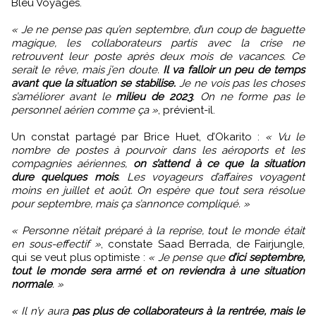
Bleu Voyages.
« Je ne pense pas qu’en septembre, d’un coup de baguette
magique, les collaborateurs partis avec la crise ne
retrouvent leur poste après deux mois de vacances. Ce
serait le rêve, mais j’en doute.
Il va falloir un peu de temps
avant que la situation se stabilise.
Je ne vois pas les choses
s’améliorer avant le
milieu de 2023
. On ne forme pas le
personnel aérien comme ça »
, prévient-il.
Un constat partagé par Brice Huet, d’Okarito :
« Vu le
nombre de postes à pourvoir dans les aéroports et les
compagnies aériennes,
on s’attend à ce que la situation
dure quelques mois
. Les voyageurs d’affaires voyagent
moins en juillet et août. On espère que tout sera résolue
pour septembre, mais ça s’annonce compliqué. »
« Personne n’était préparé à la reprise, tout le monde était
en sous-effectif »
, constate Saad Berrada, de Fairjungle,
qui se veut plus optimiste :
« Je pense que
d’ici septembre,
tout le monde sera armé et on reviendra à une situation
normale
. »
« Il n’y aura
pas plus de collaborateurs à la rentrée, mais le