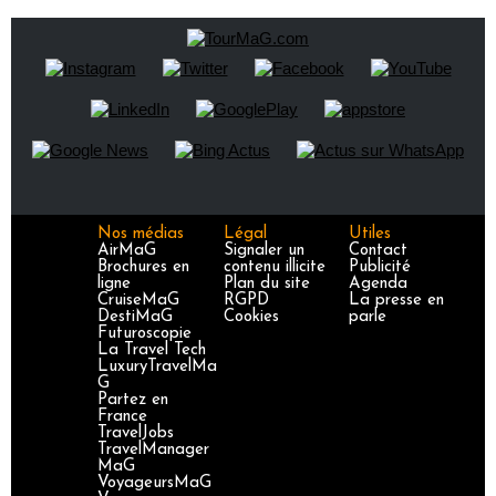
Nos médias
Légal
Utiles
AirMaG
Signaler un
Contact
Brochures en
contenu illicite
Publicité
ligne
Plan du site
Agenda
CruiseMaG
RGPD
La presse en
DestiMaG
Cookies
parle
Futuroscopie
La Travel Tech
LuxuryTravelMa
G
Partez en
France
TravelJobs
TravelManager
MaG
VoyageursMaG