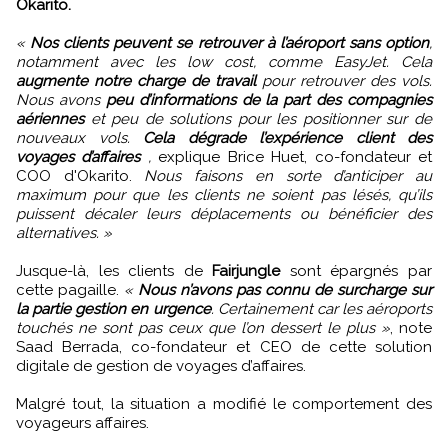
Okarito.
«
Nos clients peuvent se retrouver à l’aéroport sans option
,
notamment avec les low cost, comme EasyJet. Cela
augmente notre charge de travail
pour retrouver des vols.
Nous avons
peu d’informations de la part des compagnies
aériennes
et peu de solutions pour les positionner sur de
nouveaux vols.
Cela dégrade l’expérience client des
voyages d’affaires
,
explique Brice Huet, co-fondateur et
COO d'Okarito.
Nous faisons en sorte d’anticiper au
maximum pour que les clients ne soient pas lésés, qu’ils
puissent décaler leurs déplacements ou bénéficier des
alternatives. »
Jusque-là, les clients de
Fairjungle
sont épargnés par
cette pagaille.
«
Nous n’avons pas connu de surcharge sur
la partie gestion en urgence
. Certainement car les aéroports
touchés ne sont pas ceux que l’on dessert le plus »
, note
Saad Berrada, co-fondateur et CEO de cette solution
digitale de gestion de voyages d’affaires.
Malgré tout, la situation a modifié le comportement des
voyageurs affaires.