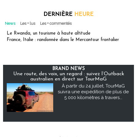
DERNIÈRE
HEURE
News
Les + lus
Les + commentés
Le Rwanda, un tourisme à haute altitude
France, Italie : randonnée dans le Mercantour frontalier
BRAND NEWS
Une route, des voix, un regard : suivez l’Outback
australien en direct sur TourMaG
À partir du 24 juillet, TourMaG
suivra une expédition de plus de
5 000 kilomètres à travers...