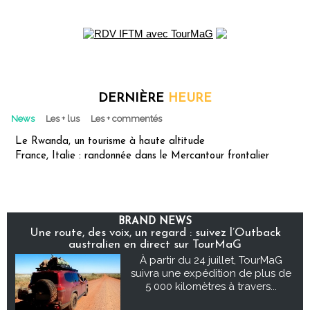
DERNIÈRE
HEURE
News
Les + lus
Les + commentés
Le Rwanda, un tourisme à haute altitude
France, Italie : randonnée dans le Mercantour frontalier
BRAND NEWS
Une route, des voix, un regard : suivez l’Outback
australien en direct sur TourMaG
À partir du 24 juillet, TourMaG
suivra une expédition de plus de
5 000 kilomètres à travers...