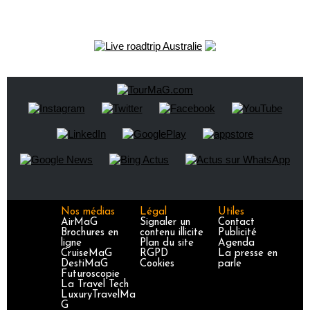
Nos médias
Légal
Utiles
AirMaG
Signaler un
Contact
Brochures en
contenu illicite
Publicité
ligne
Plan du site
Agenda
CruiseMaG
RGPD
La presse en
DestiMaG
Cookies
parle
Futuroscopie
La Travel Tech
LuxuryTravelMa
G