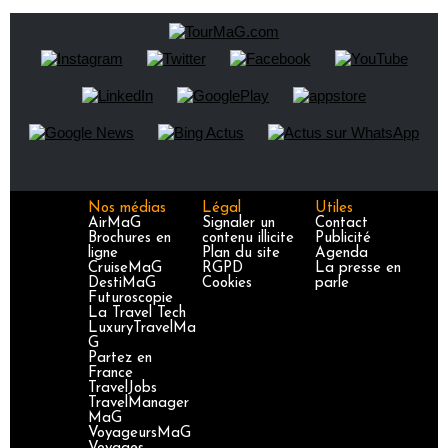
Nos médias
Légal
Utiles
AirMaG
Signaler un
Contact
Brochures en
contenu illicite
Publicité
ligne
Plan du site
Agenda
CruiseMaG
RGPD
La presse en
DestiMaG
Cookies
parle
Futuroscopie
La Travel Tech
LuxuryTravelMa
G
Partez en
France
TravelJobs
TravelManager
MaG
VoyageursMaG