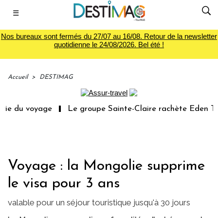
☰
Nos bureaux sont fermés du 27/07 au 16/08. Retour de la newsletter
quotidienne le 24/08/2026. Bel été !
Accueil
>
DESTIMAG
rie du voyage
Le groupe Sainte-Claire rachète Eden Tou
Voyage : la Mongolie supprime
le visa pour 3 ans
valable pour un séjour touristique jusqu'à 30 jours