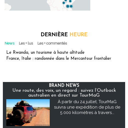
DERNIÈRE
HEURE
News
Les + lus
Les + commentés
Le Rwanda, un tourisme à haute altitude
France, Italie : randonnée dans le Mercantour frontalier
BRAND NEWS
Une route, des voix, un regard : suivez l’Outback
australien en direct sur TourMaG
À partir du 24 juillet, TourMaG
suivra une expédition de plus de
5 000 kilomètres à travers...