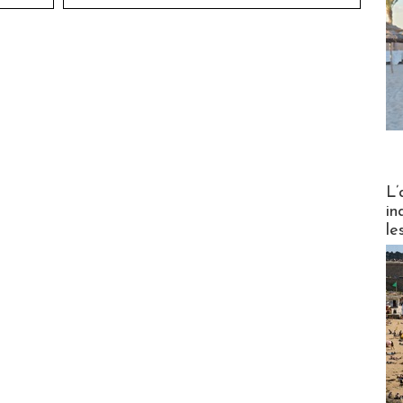
Partez
L’
in
le