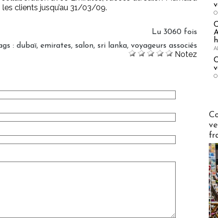
v
 les clients jusqu’au 31/03/09.
O
Lu 3060 fois
A
h
ags
:
dubaï
,
emirates
,
salon
,
sri lanka
,
voyageurs associés
A
Notez
C
v
O
Publi-n
Co
ve
fr