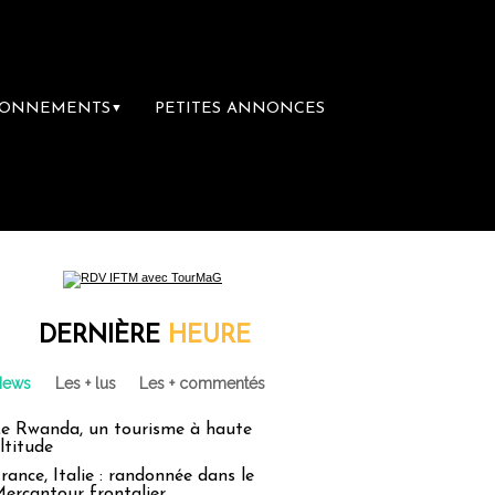
BONNEMENTS
PETITES ANNONCES
▼
DERNIÈRE
HEURE
News
Les + lus
Les + commentés
e Rwanda, un tourisme à haute
ltitude
rance, Italie : randonnée dans le
ercantour frontalier