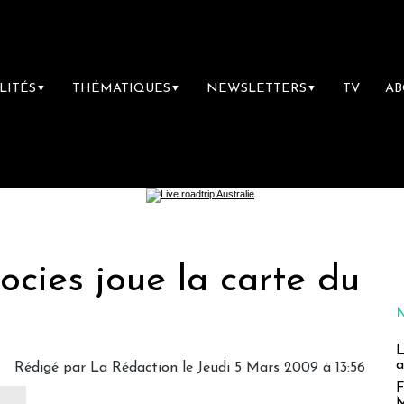
LITÉS
THÉMATIQUES
NEWSLETTERS
TV
A
▼
▼
▼
cies joue la carte du
L
a
Rédigé par
La Rédaction
le Jeudi 5 Mars 2009 à 13:56
F
M