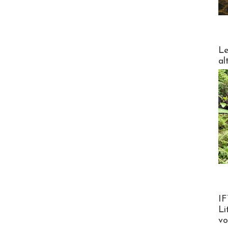
DESTI
Le
al
Product
IF
Li
v