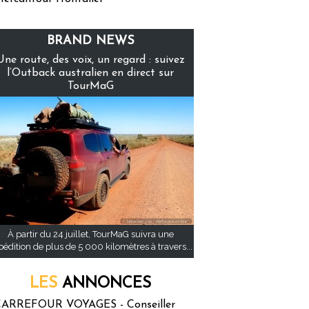
BRAND NEWS
Une route, des voix, un regard : suivez
l’Outback australien en direct sur
TourMaG
À partir du 24 juillet, TourMaG suivra une
pédition de plus de 5 000 kilomètres à travers...
LES
ANNONCES
ARREFOUR VOYAGES - Conseiller