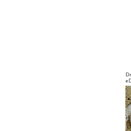
AirMa
Dr
e