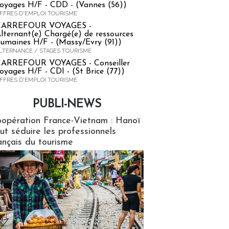
oyages H/F - CDD - (Vannes (56))
FFRES D'EMPLOI TOURISME
CARREFOUR VOYAGES -
lternant(e) Chargé(e) de ressources
umaines H/F - (Massy/Evry (91))
LTERNANCE / STAGES TOURISME
ARREFOUR VOYAGES - Conseiller
oyages H/F - CDI - (St Brice (77))
FFRES D'EMPLOI TOURISME
PUBLI-NEWS
ews
opération France-Vietnam : Hanoï
ut séduire les professionnels
ançais du tourisme