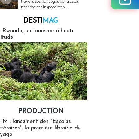
travers ses paysages contrastés,
montagnes imposantes,...
DESTI
MAG
MAG
 Rwanda, un tourisme à haute
titude
PRODUCTION
ion
TM : lancement des "Escales
ttéraires", la première librairie du
oyage