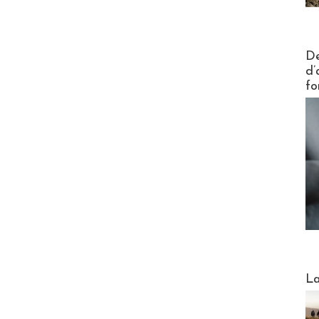
Actus V
De
d’
fo
Webinai
La