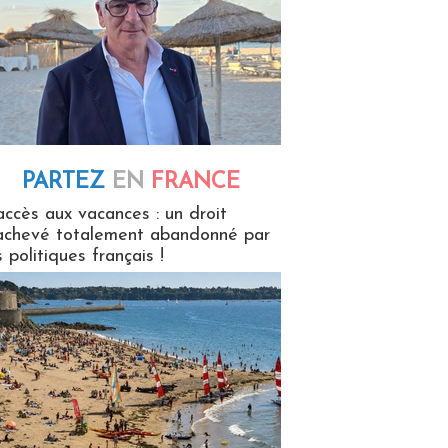
PARTEZ
EN
FRANCE
 en France
accès aux vacances : un droit
achevé totalement abandonné par
s politiques français !