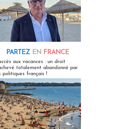
PARTEZ
EN
FRANCE
 en France
accès aux vacances : un droit
achevé totalement abandonné par
s politiques français !