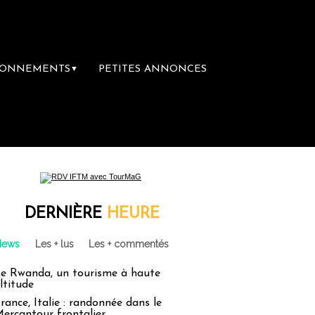
BONNEMENTS
PETITES ANNONCES
▼
DERNIÈRE
HEURE
News
Les + lus
Les + commentés
e Rwanda, un tourisme à haute
ltitude
rance, Italie : randonnée dans le
ercantour frontalier