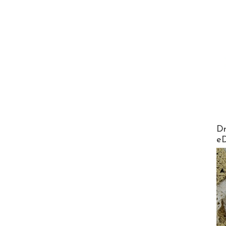
AirMa
Dr
e