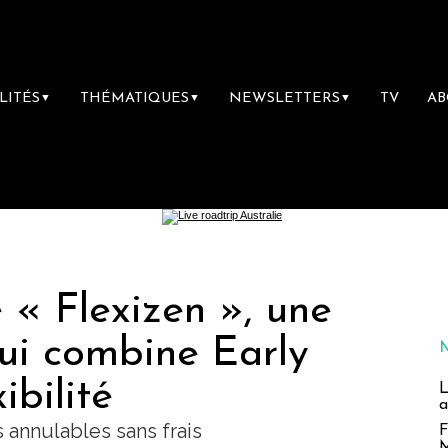
LITÉS
THÉMATIQUES
NEWSLETTERS
TV
A
▼
▼
▼
 « Flexizen », une
 qui combine Early
ibilité
L
a
s annulables sans frais
F
M