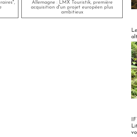
aires",
Allemagne : LMX Touristik, première
e
acquisition d'un projet européen plus
ambitieux
DESTI
Le
al
Product
IF
Li
v