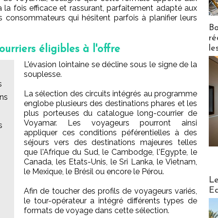
à la fois efficace et rassurant, parfaitement adapté aux
consommateurs qui hésitent parfois à planifier leurs
Bo
ré
urriers éligibles à l'offre
le
L'évasion lointaine se décline sous le signe de la
souplesse.
s
La sélection des circuits intégrés au programme
ans
englobe plusieurs des destinations phares et les
plus porteuses du catalogue long-courrier de
Voyamar. Les voyageurs pourront ainsi
s
appliquer ces conditions péférentielles à des
séjours vers des destinations majeures telles
que l'Afrique du Sud, le Cambodge, l'Egypte, le
Canada, les Etats-Unis, le Sri Lanka, le Vietnam,
le Mexique, le Brésil ou encore le Pérou.
Distribu
Le
Ed
Afin de toucher des profils de voyageurs variés,
le tour-opérateur a intégré différents types de
formats de voyage dans cette sélection.