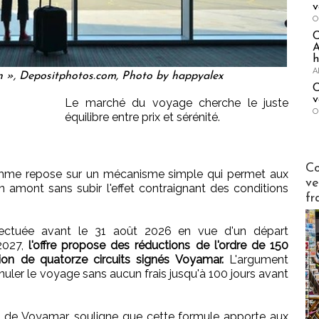
v
O
A
h
A
n », Depositphotos.com, Photo by happyalex
C
v
Le marché du voyage cherche le juste
O
équilibre entre prix et sérénité.
Publi-n
Co
mme repose sur un mécanisme simple qui permet aux
ve
en amont sans subir l'effet contraignant des conditions
fr
ffectuée avant le 31 août 2026 en vue d'un départ
 2027,
l'offre propose des réductions de l'ordre de 150
ion de quatorze circuits signés Voyamar.
L'argument
nnuler le voyage sans aucun frais jusqu'à 100 jours avant
 de Voyamar, souligne que cette formule apporte aux