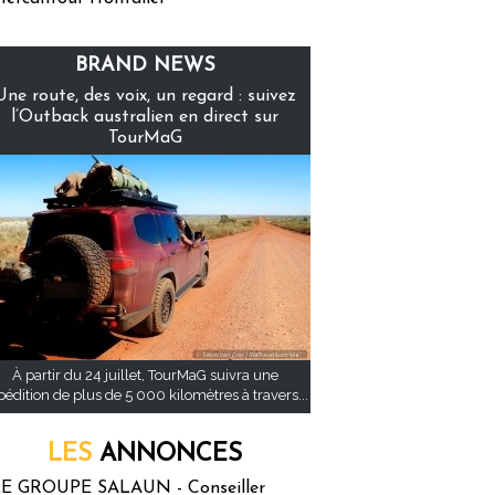
BRAND NEWS
Une route, des voix, un regard : suivez
l’Outback australien en direct sur
TourMaG
À partir du 24 juillet, TourMaG suivra une
pédition de plus de 5 000 kilomètres à travers...
LES
ANNONCES
E GROUPE SALAUN - Conseiller