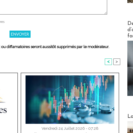
Actus V
res
De
d’
fo
x ou diffamatoires seront aussitôt supprimés par le modérateur.
<
>
Webinai
La
Vendredi 24 Juillet 2026 - 07:28