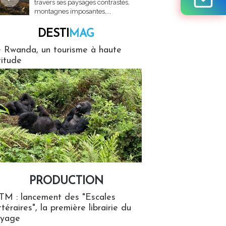
travers ses paysages contrastés,
montagnes imposantes,...
DESTI
MAG
MAG
 Rwanda, un tourisme à haute
titude
PRODUCTION
ion
TM : lancement des "Escales
ttéraires", la première librairie du
oyage