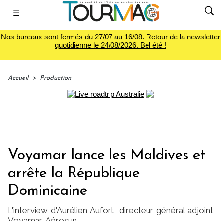
☰
Nos bureaux sont fermés du 27/07 au 16/08. Retour de la newsletter
quotidienne le 24/08/2026. Bel été !
Accueil
>
Production
Voyamar lance les Maldives et
arrête la République
Dominicaine
L'interview d'Aurélien Aufort, directeur général adjoint
Voyamar-Aérosun