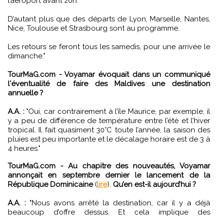
l’aéroport avant 20h.
D’autant plus que des départs de Lyon, Marseille, Nantes,
Nice, Toulouse et Strasbourg sont au programme.
Les retours se feront tous les samedis, pour une arrivée le
dimanche."
TourMaG.com - Voyamar évoquait dans un communiqué
l'éventualité de faire des Maldives une destination
annuelle ?
A.A. :
"Oui, car contrairement à l’île Maurice, par exemple, il
y a peu de différence de température entre l’été et l’hiver
tropical. Il fait quasiment 30°C toute l’année, la saison des
pluies est peu importante et le décalage horaire est de 3 à
4 heures."
TourMaG.com - Au chapitre des nouveautés, Voyamar
annonçait en septembre dernier le lancement de la
République Dominicaine
(
lire
).
Qu’en est-il aujourd’hui ?
A.A. :
"Nous avons arrêté la destination, car il y a déjà
beaucoup d’offre dessus. Et cela implique des