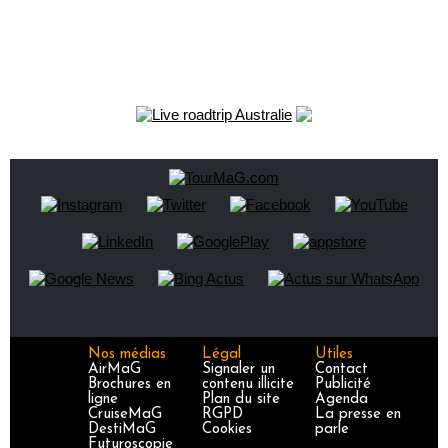
Nos médias
Légal
Utiles
AirMaG
Signaler un
Contact
Brochures en
contenu illicite
Publicité
ligne
Plan du site
Agenda
CruiseMaG
RGPD
La presse en
DestiMaG
Cookies
parle
Futuroscopie