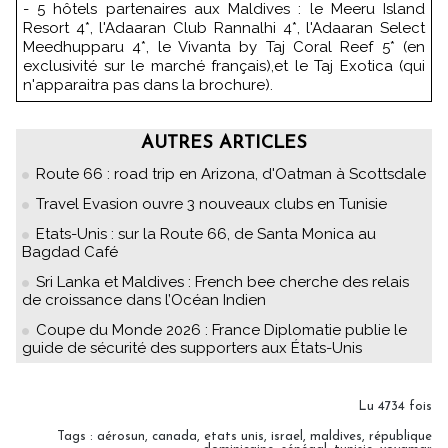
- 5 hôtels partenaires aux Maldives : le Meeru Island
Resort 4*, l'Adaaran Club Rannalhi 4*, l'Adaaran Select
Meedhupparu 4*, le Vivanta by Taj Coral Reef 5* (en
exclusivité sur le marché français),et le Taj Exotica (qui
n'apparaitra pas dans la brochure).
AUTRES ARTICLES
Route 66 : road trip en Arizona, d'Oatman à Scottsdale
Travel Evasion ouvre 3 nouveaux clubs en Tunisie
Etats-Unis : sur la Route 66, de Santa Monica au
Bagdad Café
Sri Lanka et Maldives : French bee cherche des relais
de croissance dans l’Océan Indien
Coupe du Monde 2026 : France Diplomatie publie le
guide de sécurité des supporters aux États-Unis
Lu 4734 fois
Tags
:
aérosun
,
canada
,
etats unis
,
israel
,
maldives
,
république