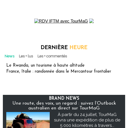
DERNIÈRE
HEURE
News
Les + lus
Les + commentés
Le Rwanda, un tourisme à haute altitude
France, Italie : randonnée dans le Mercantour frontalier
BRAND NEWS
Une route, des voix, un regard : suivez l’Outback
australien en direct sur TourMaG
À partir du 24 juillet, TourMaG
suivra une expédition de plus de
5 000 kilomètres à travers...