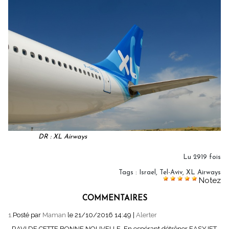
DR : XL Airways
Lu 2919 fois
Tags
:
Israel
,
Tel-Aviv
,
XL Airways
Notez
COMMENTAIRES
1.
Posté par
Maman
le 21/10/2016 14:49
|
Alerter
RAVI DE CETTE BONNE NOUVELLE. En espérant détrôner EASYJET