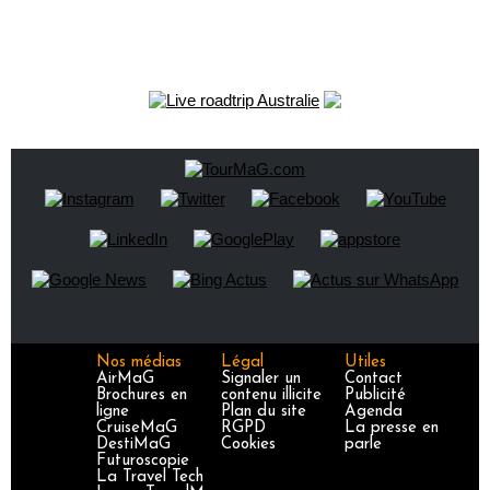
Nos médias
Légal
Utiles
AirMaG
Signaler un
Contact
Brochures en
contenu illicite
Publicité
ligne
Plan du site
Agenda
CruiseMaG
RGPD
La presse en
DestiMaG
Cookies
parle
Futuroscopie
La Travel Tech