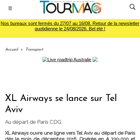
☰
Nos bureaux sont fermés du 27/07 au 16/08. Retour de la newsletter
quotidienne le 24/08/2026. Bel été !
Accueil
>
Transport
XL Airways se lance sur Tel
Aviv
Au départ de Paris CDG
XL Airways ouvre une ligne vers Tel Aviv au départ de Paris
dès le mois de décembre 2016. Opérée en A 330-200 et