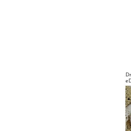
AirMa
Dr
e