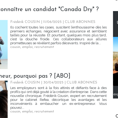
onnaître un candidat "Canada Dry" ?
Frédérik COUSIN | 11/06/2025
|
CLUB ABONNES
Ils cochent toutes les cases, suscitent l’enthousiasme dès les
premiers échanges, négocient avec assurance et semblent
taillés pour la réussite. Et pourtant, quelques mois plus tard,
c’est la douche froide. Ces collaborateurs aux allures
prometteuses se révèlent parfois décevants. Inspiré de la...
cousin
,
emploi
,
recrutement
eur, pourquoi pas ? [ABO]
Frédérik COUSIN | 30/04/2025
|
CLUB ABONNES
Les employeurs sont à la fois attirés et défiants face à des
profils qui ont déjà gouté à la création d’entreprise. Dans cette
ex
nouvelle chronique, Frédérik Cousin, expert en recrutement
pour le cabinet Refea, décortique les avantages et les
inconvénients à embaucher un ex-entrepreneur. Vous
pouvez...
cousin
,
emploi
,
recrutement
C