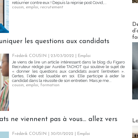
retourner contre eux ! Depuis la reprise post Covid,...
cousin
,
emploi
,
recrutement
Actus V
De
d’
fo
uniquer les questions aux candidats
Frédérik COUSIN | 23/03/2022
|
Emploi
Je viens de lire un article intéressant dans le blog du Figaro
Recruteur rédigé par Aurélie TACHOT qui soulève le sujet de
« donner les questions aux candidats avant l’entretien ».
Certes, l’idée est louable en soi. Elle participe à aider le
candidat dans la réussite de son entretien. Mais je me...
cousin
,
emploi
,
formation
ats ne viennent pas à vous... allez vers
Webinai
La
Frédérik COUSIN | 30/01/2022
|
Emploi