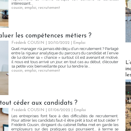
intéressant...
cousin
,
emploi
,
recrutement
luer les compétences métiers ?
Frédérik COUSIN | 20/10/2022
|
Emploi
Quel manager n’a jamais été déçu d’un recrutement ? Partagé
entre la rigueur analytique du parcours du candidat et l‘envie
de lui donner sa « chance » surtout s’il est avenant et motivé,
Partez
il nous est tous arrivé un jour, en tout cas au début, d’écouter
L’
sa petite voix bienveillante pour lui tendre le...
in
cousin
,
emploi
,
recrutement
le
i tout céder aux candidats ?
Frédérik COUSIN | 07/06/2022
|
Emploi
Les entreprises font face à des difficultés de recrutement.
Pour attirer les candidats faut-il être prêt à tout et tout céder ?
Frédérik Cousin, dirigeant du cabinet Refea met en garde les
employeurs sur des pratiques qui pourraient... à terme se