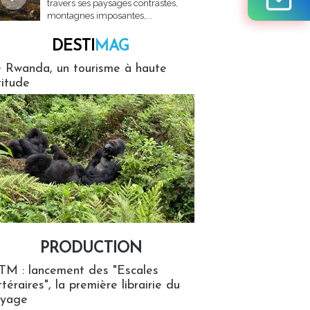
travers ses paysages contrastés,
montagnes imposantes,...
DESTI
MAG
MAG
 Rwanda, un tourisme à haute
titude
PRODUCTION
ion
TM : lancement des "Escales
ttéraires", la première librairie du
oyage