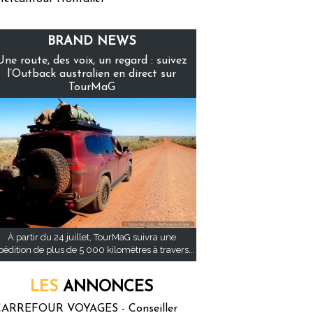
BRAND NEWS
Une route, des voix, un regard : suivez
l’Outback australien en direct sur
TourMaG
À partir du 24 juillet, TourMaG suivra une
pédition de plus de 5 000 kilomètres à travers...
LES
ANNONCES
ARREFOUR VOYAGES - Conseiller