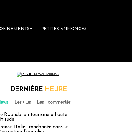
BONNEMENTS
PETITES ANNONCES
▼
DERNIÈRE
HEURE
News
Les + lus
Les + commentés
e Rwanda, un tourisme à haute
ltitude
rance, Italie : randonnée dans le
ercantour frontalier