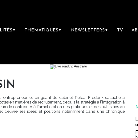
LITÉS
THÉMATIQUES
NEWSLETTERS
TV
A
▼
▼
▼
SIN
 entrepreneur et dirigeant du cabinet Refea, Frédérik s’attache à
ctes en matières de recrutement, depuis la stratégie à l’intégration à
eux de contribuer à l’amélioration des pratiques et des outils liés au
 et délivre ses idées et positions notamment dans une chronique
L
a
F
M