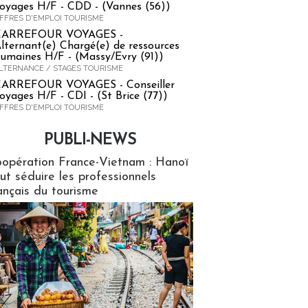
oyages H/F - CDD - (Vannes (56))
FFRES D'EMPLOI TOURISME
CARREFOUR VOYAGES -
lternant(e) Chargé(e) de ressources
umaines H/F - (Massy/Evry (91))
LTERNANCE / STAGES TOURISME
ARREFOUR VOYAGES - Conseiller
oyages H/F - CDI - (St Brice (77))
FFRES D'EMPLOI TOURISME
PUBLI-NEWS
ews
opération France-Vietnam : Hanoï
ut séduire les professionnels
ançais du tourisme