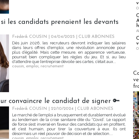
v
O
A
 si les candidats prenaient les devants
h
A
Frédérik COUSIN | 04/04/2025
|
CLUB ABONNES
C
Dès juin 2026, les recruteurs devront indiquer les salaires
v
dans leurs offres d'emploi, une révolution annoncée pour
O
plus d’égalité. Mais cette mesure, en apparence vertueuse,
pourrait bien compliquer les règles du jeu. Et si, au lieu
d'attendre que l’entreprise dévoile ses cartes, c’était aux...
cousin
,
emploi
,
recrutement
Publi-n
Co
ve
fr
our convaincre le candidat de signer 🔑
Frédérik COUSIN | 22/10/2024
|
CLUB ABONNES
Le marché de l’emploi a brusquement et durablement évolué
au lendemain de la crise sanitaire dite du “Covid’. Le rapport
de force s’est inversé en faveur des candidats qui en profitent,
et c’est humain, pour tirer la couverture à eux. Ils ont
désormais un réel pouvoir de décision et de sélection....
cousin
,
emploi
,
recrutement