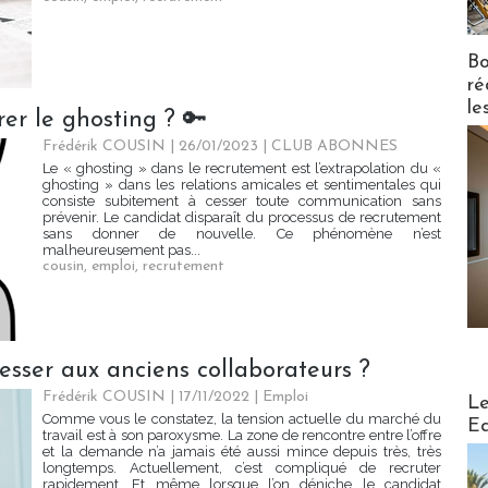
Bo
ré
le
er le ghosting ? 🔑
Frédérik COUSIN | 26/01/2023
|
CLUB ABONNES
Le « ghosting » dans le recrutement est l’extrapolation du «
ghosting » dans les relations amicales et sentimentales qui
consiste subitement à cesser toute communication sans
prévenir. Le candidat disparaît du processus de recrutement
sans donner de nouvelle. Ce phénomène n’est
malheureusement pas...
cousin
,
emploi
,
recrutement
éresser aux anciens collaborateurs ?
Distribu
Frédérik COUSIN | 17/11/2022
|
Emploi
Le
Comme vous le constatez, la tension actuelle du marché du
Ed
travail est à son paroxysme. La zone de rencontre entre l’offre
et la demande n’a jamais été aussi mince depuis très, très
longtemps. Actuellement, c’est compliqué de recruter
rapidement. Et même lorsque l’on déniche le candidat