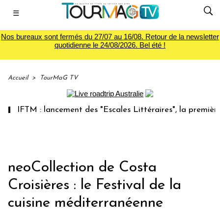
☰
Nos bureaux sont fermés du 27/07 au 16/08. Retour de la newsletter
quotidienne le 24/08/2026. Bel été !
Accueil
>
TourMaG TV
IFTM : lancement des "Escales Littéraires", la première lib
neoCollection de Costa
Croisières : le Festival de la
cuisine méditerranéenne