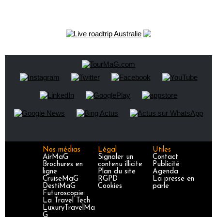
Nos médias
Légal
Utiles
AirMaG
Signaler un
Contact
Brochures en
contenu illicite
Publicité
ligne
Plan du site
Agenda
CruiseMaG
RGPD
La presse en
DestiMaG
Cookies
parle
Futuroscopie
La Travel Tech
LuxuryTravelMa
G