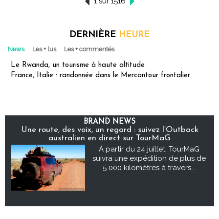
1 sur 1516
DERNIÈRE
HEURE
News
Les + lus
Les + commentés
Le Rwanda, un tourisme à haute altitude
France, Italie : randonnée dans le Mercantour frontalier
BRAND NEWS
Une route, des voix, un regard : suivez l’Outback
australien en direct sur TourMaG
À partir du 24 juillet, TourMaG
suivra une expédition de plus de
5 000 kilomètres à travers...