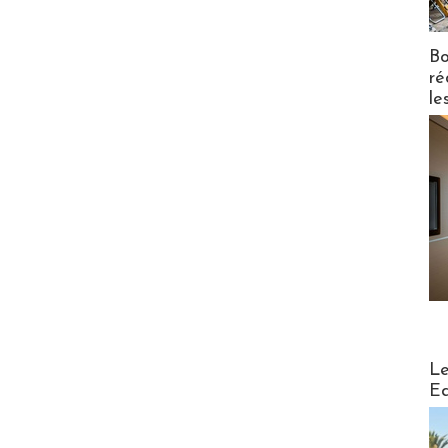
Bo
ré
le
Distribu
Le
Ed