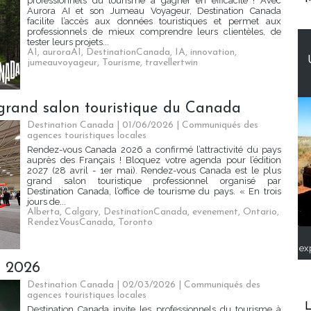
professionnels du tourisme à gagner en efficacité ! Avec
Aurora AI et son Jumeau Voyageur, Destination Canada
facilite l’accès aux données touristiques et permet aux
professionnels de mieux comprendre leurs clientèles, de
tester leurs projets...
AI
,
auroraAI
,
DestinationCanada
,
IA
,
innovation
,
jumeauvoyageur
,
Tourisme
,
travellertwin
 grand salon touristique du Canada
Destination Canada | 01/06/2026
|
Communiqués des
agences touristiques locales
Rendez-vous Canada 2026 a confirmé l’attractivité du pays
auprès des Français ! Bloquez votre agenda pour l’édition
2027 (28 avril - 1er mai). Rendez-vous Canada est le plus
grand salon touristique professionnel organisé par
Destination Canada, l’office de tourisme du pays. « En trois
jours de...
Alberta
,
Calgary
,
DestinationCanada
,
evenement
,
Ontario
,
RendezVousCanada
,
Toronto
ex
s 2026
Destination Canada | 02/03/2026
|
Communiqués des
agences touristiques locales
L
Destination Canada invite les professionnels du tourisme à