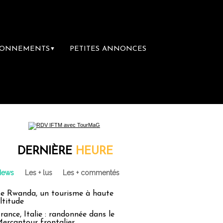
BONNEMENTS
PETITES ANNONCES
▼
DERNIÈRE
HEURE
News
Les + lus
Les + commentés
e Rwanda, un tourisme à haute
ltitude
rance, Italie : randonnée dans le
ercantour frontalier