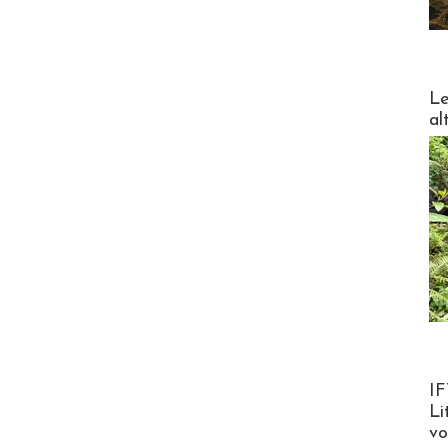
DESTI
Le
al
Product
IF
Li
v