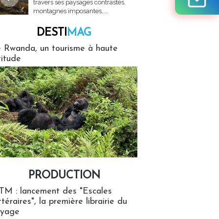
travers ses paysages contrastés,
montagnes imposantes,...
DESTI
MAG
MAG
 Rwanda, un tourisme à haute
titude
PRODUCTION
ion
TM : lancement des "Escales
ttéraires", la première librairie du
oyage