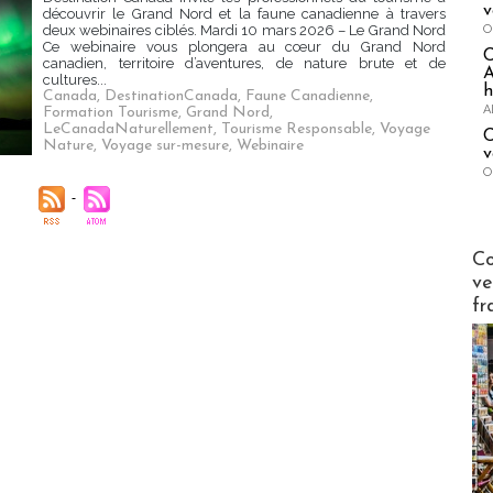
v
découvrir le Grand Nord et la faune canadienne à travers
O
deux webinaires ciblés. Mardi 10 mars 2026 – Le Grand Nord
Ce webinaire vous plongera au cœur du Grand Nord
canadien, territoire d’aventures, de nature brute et de
A
cultures...
h
Canada
,
DestinationCanada
,
Faune Canadienne
,
A
Formation Tourisme
,
Grand Nord
,
LeCanadaNaturellement
,
Tourisme Responsable
,
Voyage
C
Nature
,
Voyage sur-mesure
,
Webinaire
v
O
Publi-n
Co
ve
fr