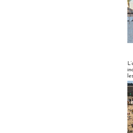
Partez
L’
in
le