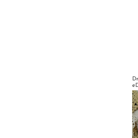
AirMa
Dr
e