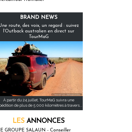
BRAND NEWS
Une route, des voix, un regard : suivez
l’Outback australien en direct sur
TourMaG
À partir du 24 juillet, TourMaG suivra une
pédition de plus de 5 000 kilomètres à travers...
LES
ANNONCES
E GROUPE SALAUN - Conseiller