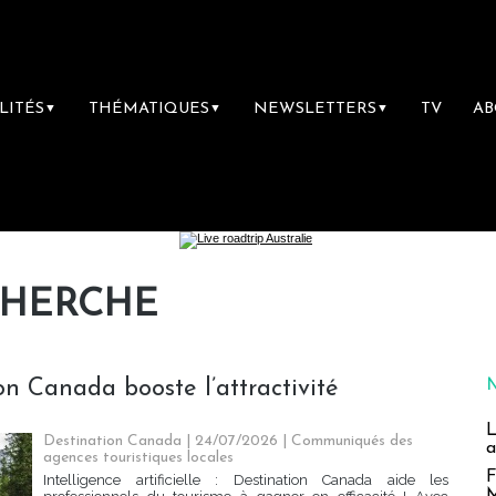
LITÉS
THÉMATIQUES
NEWSLETTERS
TV
A
▼
▼
▼
CHERCHE
n Canada booste l’attractivité
L
Destination Canada | 24/07/2026
|
Communiqués des
a
agences touristiques locales
F
Intelligence artificielle : Destination Canada aide les
M