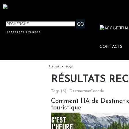
ACTUA
Recherche avancée
CONTACTS
Accueil
>
Tags
RÉSULTATS RE
Tags (3) : DestinationCanada
Comment l’IA de Destinatio
touristique