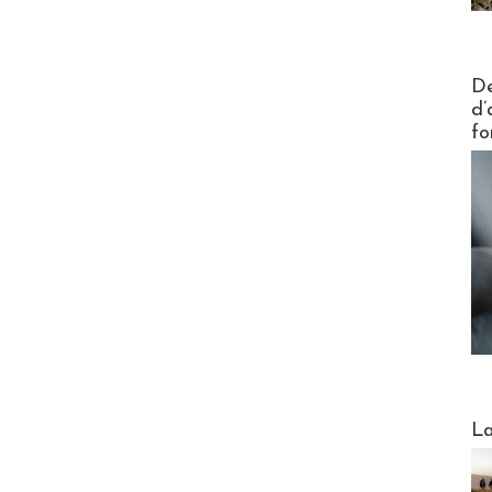
Actus V
De
d’
fo
Webinai
La