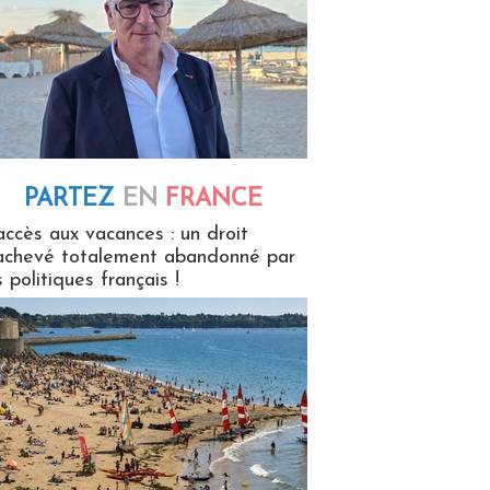
PARTEZ
EN
FRANCE
 en France
accès aux vacances : un droit
achevé totalement abandonné par
s politiques français !