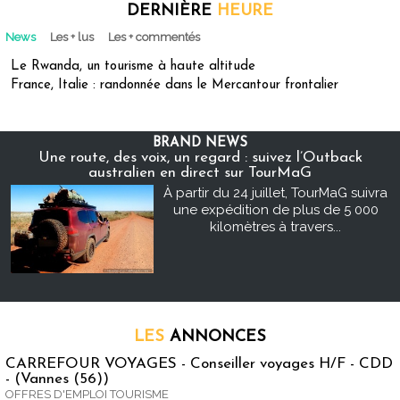
DERNIÈRE
HEURE
News
Les + lus
Les + commentés
Le Rwanda, un tourisme à haute altitude
France, Italie : randonnée dans le Mercantour frontalier
BRAND NEWS
Une route, des voix, un regard : suivez l’Outback
australien en direct sur TourMaG
À partir du 24 juillet, TourMaG suivra
une expédition de plus de 5 000
kilomètres à travers...
LES
ANNONCES
CARREFOUR VOYAGES - Conseiller voyages H/F - CDD
- (Vannes (56))
OFFRES D'EMPLOI TOURISME