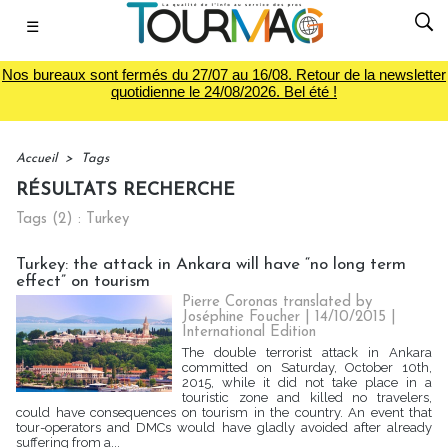
☰
Nos bureaux sont fermés du 27/07 au 16/08. Retour de la newsletter
quotidienne le 24/08/2026. Bel été !
Accueil
>
Tags
RÉSULTATS RECHERCHE
Tags (2) : Turkey
Turkey: the attack in Ankara will have “no long term
effect” on tourism
Pierre Coronas translated by
Joséphine Foucher | 14/10/2015
|
International Edition
The double terrorist attack in Ankara
committed on Saturday, October 10th,
2015, while it did not take place in a
touristic zone and killed no travelers,
could have consequences on tourism in the country. An event that
tour-operators and DMCs would have gladly avoided after already
suffering from a...