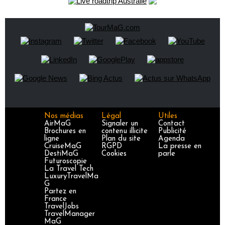
Nos médias
Légal
Utiles
AirMaG
Signaler un
Contact
Brochures en
contenu illicite
Publicité
ligne
Plan du site
Agenda
CruiseMaG
RGPD
La presse en
DestiMaG
Cookies
parle
Futuroscopie
La Travel Tech
LuxuryTravelMa
G
Partez en
France
TravelJobs
TravelManager
MaG