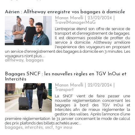
Aérien : Alltheway enregistre vos bagages à domicile
Manon Morelli
| 23/02/2024
|
TravelManagerMaG
L’entreprise étend son offre de service de
transport et d’enregistrement de bagages.
Il est désormais possible de profiter du
service à domicile. Alltheway améliore
l'expérience des voyageurs en proposant
un service d'enregistrement des bagages à domicile en 3 minutes. Les
voyageurs n’ont plus...
alltheway
,
bagages
Bagages SNCF : les nouvelles règles en TGV InOui et
Intercités
Manon Morelli
| 22/02/2024
|
Transport
La SNCF vient de faire passer une
nouvelle réglementation concernant les
bagages à bord des TGV InOui et
Intercités afin de mieux réglementer la
gestion des valises. Après l’annonce d’une
première réglementation le 31 janvier concernant le mode de calcul
des prix plafonds des billets achetés avec...
bagages
,
intercités
,
sncf
,
tgv inoui