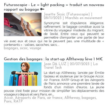
Futuroscopie - Le « light packing » traduit un nouveau
rapport au bagage 🔑
Josette Sicsic (Futuroscopie)
|
28/11/2023
|
Marchés en mouvement
Synonyme soit d’opulence, élégance,
raffinement, le bagage constitue aussi la
vitrine du voyageur modeste, du migrant,
de l’exilé. Entre ceux qui peuvent se
permettre d’emporter une partie de leur
vie avec eux et ceux qui ne le peuvent pas, une multitude de «
contenants » : valises, sacoches, sacs,...
bagages
,
sicsic
,
voyage
Gestion des bagages : la start-up Alltheway lève 1 M€
Jean DA LUZ
| 20/07/2023
|
La
Travel Tech
La start-up Alltheway, lancée par Émilie
Gazeau et soutenue par le Groupe Accor,
Air France, RATP Group et les Aéroports
de Paris annonce une première levée de
fonds d'un million d'euros. La jeune
pousse s'est fixée pour mission de simplifier les déplacements des
voyageurs depuis et vers Paris, en...
Accor
,
Aéroports de Paris
,
air france
,
Alltheway
,
bagages
,
Paris
,
RATP