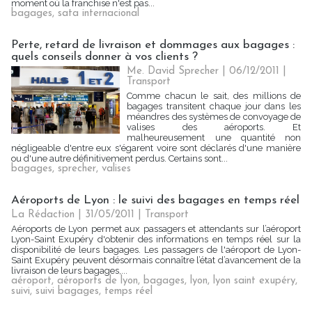
moment où la franchise n'est pas...
bagages
,
sata internacional
Perte, retard de livraison et dommages aux bagages :
quels conseils donner à vos clients ?
Me. David Sprecher | 06/12/2011
|
Transport
Comme chacun le sait, des millions de
bagages transitent chaque jour dans les
méandres des systèmes de convoyage de
valises des aéroports. Et
malheureusement une quantité non
négligeable d'entre eux s'égarent voire sont déclarés d'une manière
ou d'une autre définitivement perdus. Certains sont...
bagages
,
sprecher
,
valises
Aéroports de Lyon : le suivi des bagages en temps réel
La Rédaction
| 31/05/2011
|
Transport
Aéroports de Lyon permet aux passagers et attendants sur l’aéroport
Lyon-Saint Exupéry d'obtenir des informations en temps réel sur la
disponibilité de leurs bagages. Les passagers de l'aéroport de Lyon-
Saint Exupéry peuvent désormais connaître l’état d’avancement de la
livraison de leurs bagages,...
aéroport
,
aéroports de lyon
,
bagages
,
lyon
,
lyon saint exupéry
,
suivi
,
suivi bagages
,
temps réel