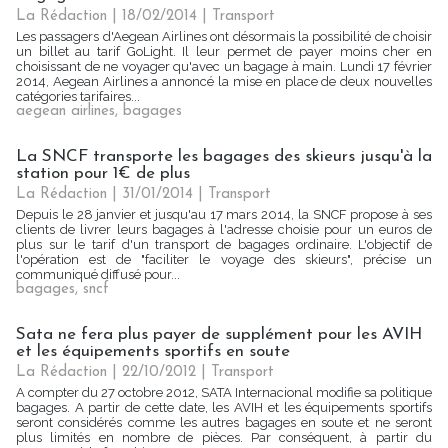
La Rédaction
| 18/02/2014
|
Transport
Les passagers d'Aegean Airlines ont désormais la possibilité de choisir
un billet au tarif GoLight. Il leur permet de payer moins cher en
choisissant de ne voyager qu'avec un bagage à main. Lundi 17 février
2014, Aegean Airlines a annoncé la mise en place de deux nouvelles
catégories tarifaires...
aegean airlines
,
bagages
La SNCF transporte les bagages des skieurs jusqu'à la
station pour 1€ de plus
La Rédaction
| 31/01/2014
|
Transport
Depuis le 28 janvier et jusqu'au 17 mars 2014, la SNCF propose à ses
clients de livrer leurs bagages à l'adresse choisie pour un euros de
plus sur le tarif d'un transport de bagages ordinaire. L'objectif de
l'opération est de "faciliter le voyage des skieurs", précise un
communiqué diffusé pour...
bagages
,
sncf
Sata ne fera plus payer de supplément pour les AVIH
et les équipements sportifs en soute
La Rédaction
| 22/10/2012
|
Transport
A compter du 27 octobre 2012, SATA Internacional modifie sa politique
bagages. A partir de cette date, les AVIH et les équipements sportifs
seront considérés comme les autres bagages en soute et ne seront
plus limités en nombre de pièces. Par conséquent, à partir du