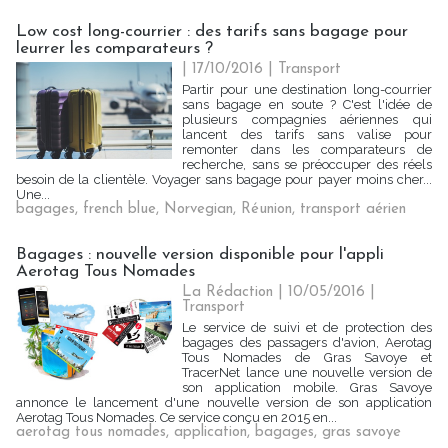
Low cost long-courrier : des tarifs sans bagage pour
leurrer les comparateurs ?
| 17/10/2016
|
Transport
Partir pour une destination long-courrier
sans bagage en soute ? C'est l'idée de
plusieurs compagnies aériennes qui
lancent des tarifs sans valise pour
remonter dans les comparateurs de
recherche, sans se préoccuper des réels
besoin de la clientèle. Voyager sans bagage pour payer moins cher...
Une...
bagages
,
french blue
,
Norvegian
,
Réunion
,
transport aérien
Bagages : nouvelle version disponible pour l'appli
Aerotag Tous Nomades
La Rédaction
| 10/05/2016
|
Transport
Le service de suivi et de protection des
bagages des passagers d'avion, Aerotag
Tous Nomades de Gras Savoye et
TracerNet lance une nouvelle version de
son application mobile. Gras Savoye
annonce le lancement d'une nouvelle version de son application
Aerotag Tous Nomades. Ce service conçu en 2015 en...
aerotag tous nomades
,
application
,
bagages
,
gras savoye