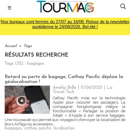
☰
Nos bureaux sont fermés du 27/07 au 16/08. Retour de la newsletter
quotidienne le 24/08/2026. Bel été !
Accueil
>
Tags
RÉSULTATS RECHERCHE
Tags (32) : bagages
Retard ou perte de bagage, Cathay Pacific déploie la
géolocalisation !
Amélia Brille
| 11/06/2025
|
La
Travel Tech
Cathay Pacific mise sur la technologie
Apple pour rassurer ses passagers. La
compagnie hongkongaise intègre la
fonctionnalité « Partager la position de
l’objet » d’Apple à son service bagages.
Une nouveauté qui permet aux voyageurs d’envoyer la localisation de
leurs AirTags ou accessoires...
bagages
,
cathay pacific
,
localisation