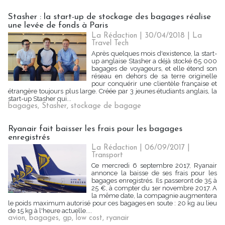
Stasher : la start-up de stockage des bagages réalise
une levée de fonds à Paris
La Rédaction
| 30/04/2018
|
La
Travel Tech
Après quelques mois d'existence, la start-
up anglaise Stasher a déjà stocké 65 000
bagages de voyageurs, et elle étend son
réseau en dehors de sa terre originelle
pour conquérir une clientèle française et
étrangère toujours plus large. Créée par 3 jeunes étudiants anglais, la
start-up Stasher qui...
bagages
,
Stasher
,
stockage de bagage
Ryanair fait baisser les frais pour les bagages
enregistrés
La Rédaction
| 06/09/2017
|
Transport
Ce mercredi 6 septembre 2017, Ryanair
annonce la baisse de ses frais pour les
bagages enregistrés. Ils passeront de 35 à
25 €, à compter du 1er novembre 2017. A
la même date, la compagnie augmentera
le poids maximum autorisé pour ces bagages en soute : 20 kg au lieu
de 15 kg à l'heure actuelle....
avion
,
bagages
,
gp
,
low cost
,
ryanair