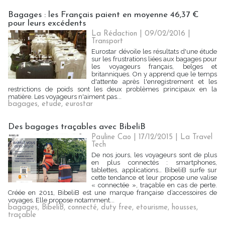
Bagages : les Français paient en moyenne 46,37 €
pour leurs excédents
La Rédaction
| 09/02/2016
|
Transport
Eurostar dévoile les résultats d'une étude
sur les frustrations liées aux bagages pour
les voyageurs français, belges et
britanniques. On y apprend que le temps
d'attente après l'enregistrement et les
restrictions de poids sont les deux problèmes principaux en la
matière. Les voyageurs n'aiment pas...
bagages
,
etude
,
eurostar
Des bagages traçables avec BibeliB
Pauline Cao | 17/12/2015
|
La Travel
Tech
De nos jours, les voyageurs sont de plus
en plus connectés : smartphones,
tablettes, applications… BibeliB surfe sur
cette tendance et leur propose une valise
« connectée », traçable en cas de perte.
Créée en 2011, BibeliB est une marque française d’accessoires de
voyages. Elle propose notamment...
bagages
,
BibeliB
,
connecté
,
duty free
,
etourisme
,
housses
,
traçable