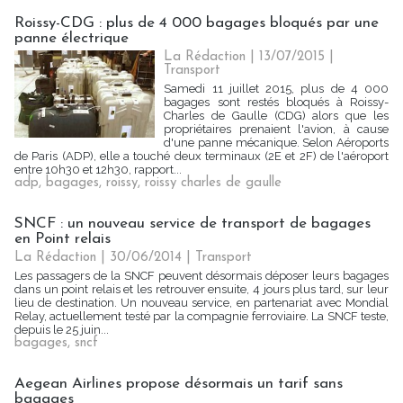
Roissy-CDG : plus de 4 000 bagages bloqués par une
panne électrique
La Rédaction
| 13/07/2015
|
Transport
Samedi 11 juillet 2015, plus de 4 000
bagages sont restés bloqués à Roissy-
Charles de Gaulle (CDG) alors que les
propriétaires prenaient l'avion, à cause
d'une panne mécanique. Selon Aéroports
de Paris (ADP), elle a touché deux terminaux (2E et 2F) de l'aéroport
entre 10h30 et 12h30, rapport...
adp
,
bagages
,
roissy
,
roissy charles de gaulle
SNCF : un nouveau service de transport de bagages
en Point relais
La Rédaction
| 30/06/2014
|
Transport
Les passagers de la SNCF peuvent désormais déposer leurs bagages
dans un point relais et les retrouver ensuite, 4 jours plus tard, sur leur
lieu de destination. Un nouveau service, en partenariat avec Mondial
Relay, actuellement testé par la compagnie ferroviaire. La SNCF teste,
depuis le 25 juin...
bagages
,
sncf
Aegean Airlines propose désormais un tarif sans
bagages