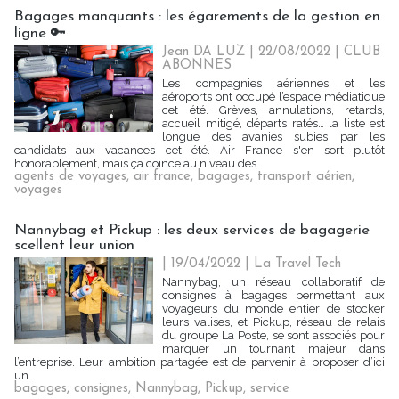
Bagages manquants : les égarements de la gestion en
ligne 🔑
Jean DA LUZ
| 22/08/2022
|
CLUB
ABONNES
Les compagnies aériennes et les
aéroports ont occupé l’espace médiatique
cet été. Grèves, annulations, retards,
accueil mitigé, départs ratés… la liste est
longue des avanies subies par les
candidats aux vacances cet été. Air France s'en sort plutôt
honorablement, mais ça coince au niveau des...
agents de voyages
,
air france
,
bagages
,
transport aérien
,
voyages
Nannybag et Pickup : les deux services de bagagerie
scellent leur union
| 19/04/2022
|
La Travel Tech
Nannybag, un réseau collaboratif de
consignes à bagages permettant aux
voyageurs du monde entier de stocker
leurs valises, et Pickup, réseau de relais
du groupe La Poste, se sont associés pour
marquer un tournant majeur dans
l’entreprise. Leur ambition partagée est de parvenir à proposer d’ici
un...
bagages
,
consignes
,
Nannybag
,
Pickup
,
service