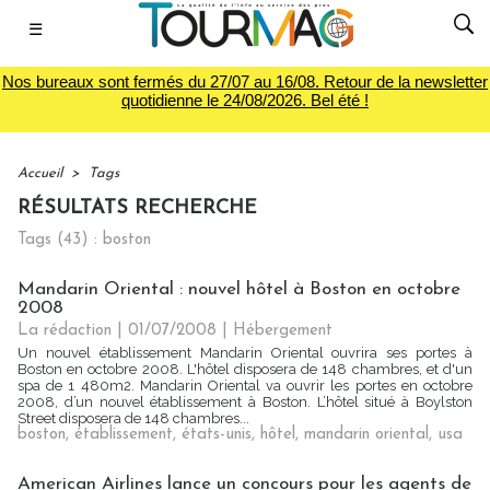
☰
Nos bureaux sont fermés du 27/07 au 16/08. Retour de la newsletter
quotidienne le 24/08/2026. Bel été !
Accueil
>
Tags
RÉSULTATS RECHERCHE
Tags (43) : boston
Mandarin Oriental : nouvel hôtel à Boston en octobre
2008
La rédaction | 01/07/2008
|
Hébergement
Un nouvel établissement Mandarin Oriental ouvrira ses portes à
Boston en octobre 2008. L'hôtel disposera de 148 chambres, et d'un
spa de 1 480m2. Mandarin Oriental va ouvrir les portes en octobre
2008, d’un nouvel établissement à Boston. L’hôtel situé à Boylston
Street disposera de 148 chambres...
boston
,
établissement
,
états-unis
,
hôtel
,
mandarin oriental
,
usa
American Airlines lance un concours pour les agents de