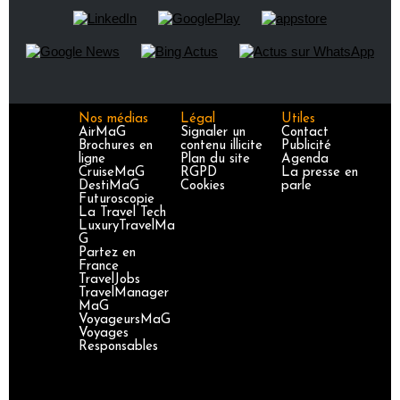
Nos médias
Légal
Utiles
AirMaG
Signaler un
Contact
Brochures en
contenu illicite
Publicité
ligne
Plan du site
Agenda
CruiseMaG
RGPD
La presse en
DestiMaG
Cookies
parle
Futuroscopie
La Travel Tech
LuxuryTravelMa
G
Partez en
France
TravelJobs
TravelManager
MaG
VoyageursMaG
Voyages
Responsables