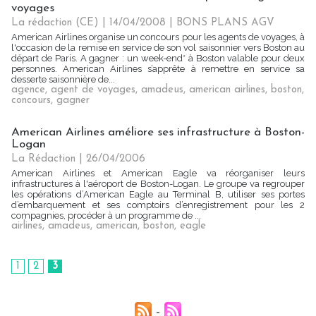
voyages
La rédaction (CE) | 14/04/2008
|
BONS PLANS AGV
American Airlines organise un concours pour les agents de voyages, à
l'occasion de la remise en service de son vol saisonnier vers Boston au
départ de Paris. A gagner : un week-end* à Boston valable pour deux
personnes. American Airlines s’apprête à remettre en service sa
desserte saisonnière de...
agence
,
agent de voyages
,
amadeus
,
american airlines
,
boston
,
concours
,
gagner
American Airlines améliore ses infrastructure à Boston-
Logan
La Rédaction
| 26/04/2006
American Airlines et American Eagle va réorganiser leurs
infrastructures à l'aéroport de Boston-Logan. Le groupe va regrouper
les opérations d’American Eagle au Terminal B, utiliser ses portes
d’embarquement et ses comptoirs d’enregistrement pour les 2
compagnies, procéder à un programme de ...
airlines
,
amadeus
,
american
,
boston
,
eagle
1
2
3