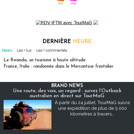
DERNIÈRE
HEURE
News
Les + lus
Les + commentés
Le Rwanda, un tourisme à haute altitude
France, Italie : randonnée dans le Mercantour frontalier
BRAND NEWS
Une route, des voix, un regard : suivez l’Outback
australien en direct sur TourMaG
À partir du 24 juillet, TourMaG suivra
une expédition de plus de 5 000
kilomètres à travers...