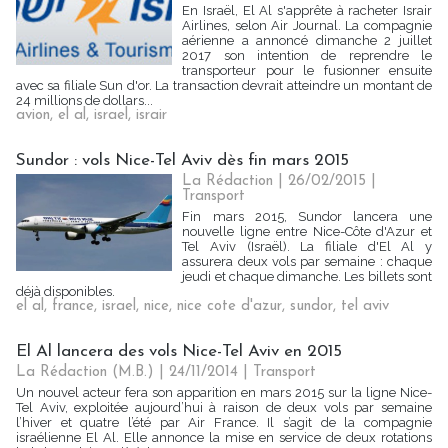
En Israël, El Al s'apprête à racheter Israir
Airlines, selon Air Journal. La compagnie
aérienne a annoncé dimanche 2 juillet
2017 son intention de reprendre le
transporteur pour le fusionner ensuite
avec sa filiale Sun d'or. La transaction devrait atteindre un montant de
24 millions de dollars...
avion
,
el al
,
israel
,
israir
Sundor : vols Nice-Tel Aviv dès fin mars 2015
La Rédaction
| 26/02/2015
|
Transport
Fin mars 2015, Sundor lancera une
nouvelle ligne entre Nice-Côte d'Azur et
Tel Aviv (Israël). La filiale d'El Al y
assurera deux vols par semaine : chaque
jeudi et chaque dimanche. Les billets sont
déjà disponibles.
el al
,
france
,
israel
,
nice
,
nice cote d'azur
,
sundor
,
tel aviv
El Al lancera des vols Nice-Tel Aviv en 2015
La Rédaction (M.B.) | 24/11/2014
|
Transport
Un nouvel acteur fera son apparition en mars 2015 sur la ligne Nice-
Tel Aviv, exploitée aujourd’hui à raison de deux vols par semaine
l’hiver et quatre l’été par Air France. Il s’agit de la compagnie
israélienne El Al. Elle annonce la mise en service de deux rotations