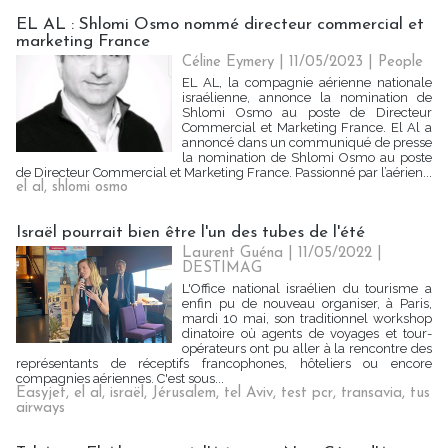
EL AL : Shlomi Osmo nommé directeur commercial et
marketing France
Céline Eymery
| 11/05/2023
|
People
EL AL, la compagnie aérienne nationale
israélienne, annonce la nomination de
Shlomi Osmo au poste de Directeur
Commercial et Marketing France. El Al a
annoncé dans un communiqué de presse
la nomination de Shlomi Osmo au poste
de Directeur Commercial et Marketing France. Passionné par l’aérien...
el al
,
shlomi osmo
Israël pourrait bien être l'un des tubes de l'été
Laurent Guéna
| 11/05/2022
|
DESTIMAG
L'Office national israélien du tourisme a
enfin pu de nouveau organiser, à Paris,
mardi 10 mai, son traditionnel workshop
dinatoire où agents de voyages et tour-
opérateurs ont pu aller à la rencontre des
représentants de réceptifs francophones, hôteliers ou encore
compagnies aériennes. C'est sous...
Easyjet
,
el al
,
israël
,
Jérusalem
,
tel Aviv
,
test pcr
,
transavia
,
tus
airways