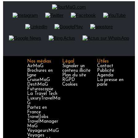
Nos médias
Légal
Utiles
AirMaG
Signaler un
Contact
Brochures en
contenu illicite
Publicité
ligne
Plan du site
Agenda
CruiseMaG
RGPD
La presse en
DestiMaG
Cookies
parle
Futuroscopie
La Travel Tech
LuxuryTravelMa
G
Partez en
France
TravelJobs
TravelManager
MaG
VoyageursMaG
Voyages