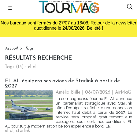
☰
Nos bureaux sont fermés du 27/07 au 16/08. Retour de la newsletter
quotidienne le 24/08/2026. Bel été !
Accueil
>
Tags
RÉSULTATS RECHERCHE
Tags (13) : el al
EL AL équipera ses avions de Starlink à partir de
2027
Amélia Brille
| 08/07/2026
|
AirMaG
La compagnie israélienne EL AL annonce
un partenariat stratégique avec Starlink
afin d'équiper sa flotte d'une connexion
internet haut débit à partir de 2027. Le
service sera proposé gratuitement aux
passagers, sous certaines conditions. EL
AL poursuit la modernisation de son expérience à bord. La...
el al
,
starlink