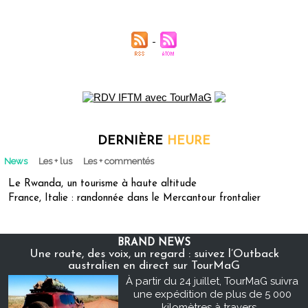
DERNIÈRE
HEURE
News
Les + lus
Les + commentés
Le Rwanda, un tourisme à haute altitude
France, Italie : randonnée dans le Mercantour frontalier
BRAND NEWS
Une route, des voix, un regard : suivez l’Outback
australien en direct sur TourMaG
À partir du 24 juillet, TourMaG suivra
une expédition de plus de 5 000
kilomètres à travers...