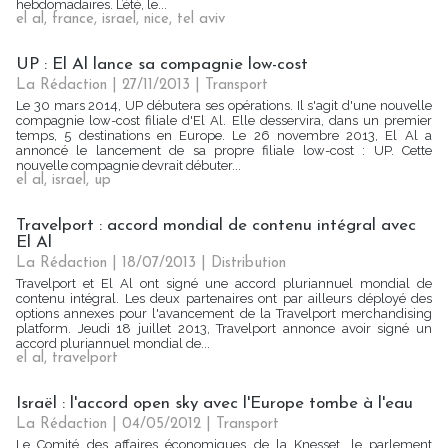
hebdomadaires. L’été, le...
el al
,
france
,
israel
,
nice
,
tel aviv
UP : El Al lance sa compagnie low-cost
La Rédaction
| 27/11/2013
|
Transport
Le 30 mars 2014, UP débutera ses opérations. Il s'agit d'une nouvelle
compagnie low-cost filiale d'El Al. Elle desservira, dans un premier
temps, 5 destinations en Europe. Le 26 novembre 2013, El Al a
annoncé le lancement de sa propre filiale low-cost : UP. Cette
nouvelle compagnie devrait débuter...
el al
,
israel
,
up
Travelport : accord mondial de contenu intégral avec
El Al
La Rédaction
| 18/07/2013
|
Distribution
Travelport et El Al ont signé une accord pluriannuel mondial de
contenu intégral. Les deux partenaires ont par ailleurs déployé des
options annexes pour l'avancement de la Travelport merchandising
platform. Jeudi 18 juillet 2013, Travelport annonce avoir signé un
accord pluriannuel mondial de...
el al
,
travelport
Israël : l'accord open sky avec l'Europe tombe à l'eau
La Rédaction
| 04/05/2012
|
Transport
Le Comité des affaires économiques de la Knesset, le parlement