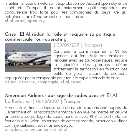
israélien, a posé un veto sur l'approbation de l'accord open sky entre
Israël et l'Europe. Il craint notamment qu'il engendre une
concurrence trop forte pour les compagnies du pays. Ce qui
entraînerait un effondrement de l'industrie de...
el al
,
israel
,
open sky
Crise : El Al réduit la toile et réajuste sa politique
commerciale tour-operating
| 09/09/2011
|
Transport
Continuer à commissionner à 5% les
agences qui font 80% des émissions,
renouer avec les tour-opérateurs, séduire
la clientèle des groupes, définir
strictement la tarification en fonction des
outils de yield : autant de décisions
appliquées par la compagnie pour tenir le cap en période de crise....
aérien
,
aérienne
,
compagnie
,
el al
,
israel
American Airlines : partage de codes avec et El Al
La Rédaction
| 06/12/2007
|
Transport
American Airlines a déposé une demande d’autorisation auprès du
Department of Transportation américain en vue de mettre en œuvre
un accord de partage de codes aériens avec El Al à partir du 1er
février 2008. Selon les termes de cette demande, American Airlines
commercialiserait sous numéro de vol...
amadeus
,
american airlines
,
el al