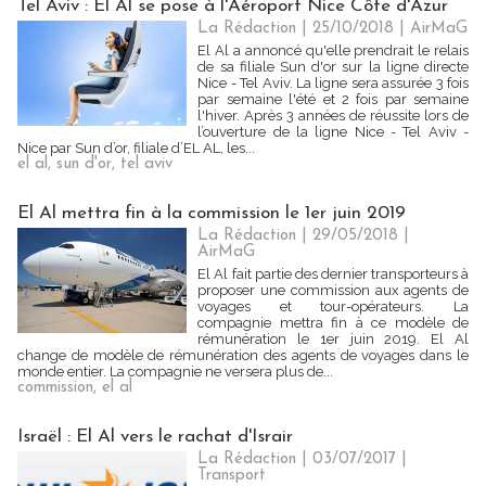
Tel Aviv : El Al se pose à l'Aéroport Nice Côte d'Azur
La Rédaction
| 25/10/2018
|
AirMaG
El Al a annoncé qu'elle prendrait le relais
de sa filiale Sun d'or sur la ligne directe
Nice - Tel Aviv. La ligne sera assurée 3 fois
par semaine l'été et 2 fois par semaine
l'hiver. Après 3 années de réussite lors de
l’ouverture de la ligne Nice - Tel Aviv -
Nice par Sun d’or, filiale d’EL AL, les...
el al
,
sun d'or
,
tel aviv
El Al mettra fin à la commission le 1er juin 2019
La Rédaction
| 29/05/2018
|
AirMaG
El Al fait partie des dernier transporteurs à
proposer une commission aux agents de
voyages et tour-opérateurs. La
compagnie mettra fin à ce modèle de
rémunération le 1er juin 2019. El Al
change de modèle de rémunération des agents de voyages dans le
monde entier. La compagnie ne versera plus de...
commission
,
el al
Israël : El Al vers le rachat d'Israir
La Rédaction
| 03/07/2017
|
Transport