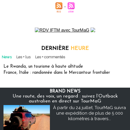
DERNIÈRE
HEURE
News
Les + lus
Les + commentés
Le Rwanda, un tourisme à haute altitude
France, Italie : randonnée dans le Mercantour frontalier
BRAND NEWS
Une route, des voix, un regard : suivez l’Outback
australien en direct sur TourMaG
À partir du 24 juillet, TourMaG suivra
une expédition de plus de 5 000
kilomètres à travers...