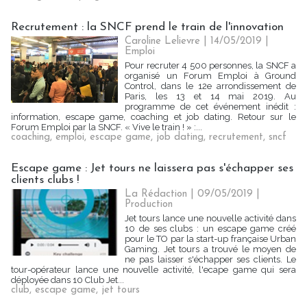
Recrutement : la SNCF prend le train de l'innovation
Caroline Lelievre
| 14/05/2019
|
Emploi
Pour recruter 4 500 personnes, la SNCF a
organisé un Forum Emploi à Ground
Control, dans le 12e arrondissement de
Paris, les 13 et 14 mai 2019. Au
programme de cet événement inédit :
information, escape game, coaching et job dating. Retour sur le
Forum Emploi par la SNCF. « Vive le train ! » :...
coaching
,
emploi
,
escape game
,
job dating
,
recrutement
,
sncf
Escape game : Jet tours ne laissera pas s'échapper ses
clients clubs !
La Rédaction
| 09/05/2019
|
Production
Jet tours lance une nouvelle activité dans
10 de ses clubs : un escape game créé
pour le TO par la start-up française Urban
Gaming. Jet tours a trouvé le moyen de
ne pas laisser s'échapper ses clients. Le
tour-opérateur lance une nouvelle activité, l'ecape game qui sera
déployée dans 10 Club Jet...
club
,
escape game
,
jet tours