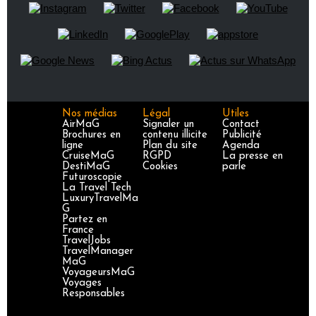
Nos médias
Légal
Utiles
AirMaG
Signaler un
Contact
Brochures en
contenu illicite
Publicité
ligne
Plan du site
Agenda
CruiseMaG
RGPD
La presse en
DestiMaG
Cookies
parle
Futuroscopie
La Travel Tech
LuxuryTravelMa
G
Partez en
France
TravelJobs
TravelManager
MaG
VoyageursMaG
Voyages
Responsables