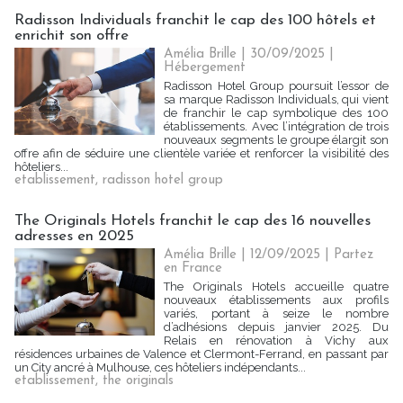
Radisson Individuals franchit le cap des 100 hôtels et
enrichit son offre
Amélia Brille
| 30/09/2025
|
Hébergement
Radisson Hotel Group poursuit l’essor de
sa marque Radisson Individuals, qui vient
de franchir le cap symbolique des 100
établissements. Avec l’intégration de trois
nouveaux segments le groupe élargit son
offre afin de séduire une clientèle variée et renforcer la visibilité des
hôteliers...
etablissement
,
radisson hotel group
The Originals Hotels franchit le cap des 16 nouvelles
adresses en 2025
Amélia Brille
| 12/09/2025
|
Partez
en France
The Originals Hotels accueille quatre
nouveaux établissements aux profils
variés, portant à seize le nombre
d’adhésions depuis janvier 2025. Du
Relais en rénovation à Vichy aux
résidences urbaines de Valence et Clermont-Ferrand, en passant par
un City ancré à Mulhouse, ces hôteliers indépendants...
etablissement
,
the originals