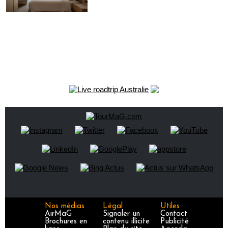
Nos médias
Légal
Utiles
AirMaG
Signaler un
Contact
Brochures en
contenu illicite
Publicité