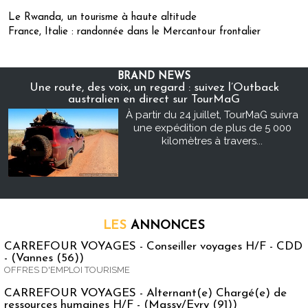
Le Rwanda, un tourisme à haute altitude
France, Italie : randonnée dans le Mercantour frontalier
BRAND NEWS
Une route, des voix, un regard : suivez l’Outback
australien en direct sur TourMaG
À partir du 24 juillet, TourMaG suivra
une expédition de plus de 5 000
kilomètres à travers...
LES
ANNONCES
CARREFOUR VOYAGES - Conseiller voyages H/F - CDD
- (Vannes (56))
OFFRES D'EMPLOI TOURISME
CARREFOUR VOYAGES - Alternant(e) Chargé(e) de
ressources humaines H/F - (Massy/Evry (91))