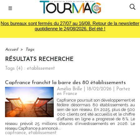
☰
Nos bureaux sont fermés du 27/07 au 16/08. Retour de la newsletter
quotidienne le 24/08/2026. Bel été !
Accueil
>
Tags
RÉSULTATS RECHERCHE
Tags (4) : etablissement
Capfrance franchit la barre des 80 établissements
Amélia Brille
| 18/02/2026
|
Partez
en France
Capfrance poursuit son développement et
fédère désormais 80 établissements au
sein de son réseau. En 2025, plus de 500
000 clients ont été accueillis et le chiffre
d’affaires en ligne a progressé de 8 %. Le
réseau prévoit 25 millions d’euros d’investissements en 2026. Le
réseau Capfrance a annoncé...
capfrance
,
etablissement