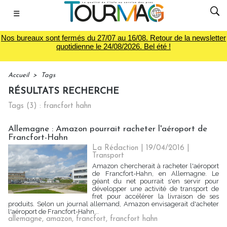
☰
Nos bureaux sont fermés du 27/07 au 16/08. Retour de la newsletter
quotidienne le 24/08/2026. Bel été !
Accueil
>
Tags
RÉSULTATS RECHERCHE
Tags (3) : francfort hahn
Allemagne : Amazon pourrait racheter l'aéroport de
Francfort-Hahn
La Rédaction
| 19/04/2016
|
Transport
Amazon chercherait à racheter l'aéroport
de Francfort-Hahn, en Allemagne. Le
géant du net pourrait s'en servir pour
développer une activité de transport de
fret pour accélérer la livraison de ses
produits. Selon un journal allemand, Amazon envisagerait d'acheter
l'aéroport de Francfort-Hahn...
allemagne
,
amazon
,
francfort
,
francfort hahn