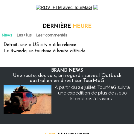
DERNIÈRE
HEURE
News
Les + lus
Les + commentés
Detroit, une « US city » à la relance
Le Rwanda, un tourisme à haute altitude
BRAND NEWS
Une route, des voix, un regard : suivez l’Outback
australien en direct sur TourMaG
À partir du 24 juillet, TourMaG suivra
une expédition de plus de 5 000
kilomètres à travers...