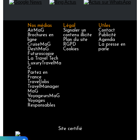
Nos médias
Légal
Utiles
AirMaG
Signaler un
Contact
Brochures en
contenu illicite
Publicité
ligne
Plan du site
Agenda
CruiseMaG
RGPD
La presse en
DestiMaG
Cookies
parle
Futuroscopie
La Travel Tech
LuxuryTravelMa
G
Partez en
France
TravelJobs
TravelManager
MaG
VoyageursMaG
Voyages
Responsables
Site certifié