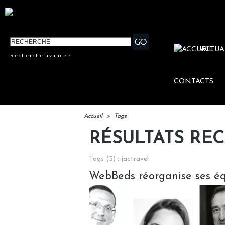
ACTUA
Recherche avancée
CONTACTS
Accueil
>
Tags
RÉSULTATS RE
Tags (5) : jactravel
WebBeds réorganise ses é