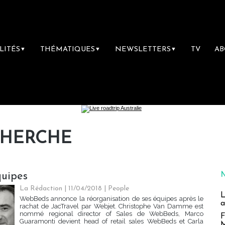
LITÉS
THÉMATIQUES
NEWSLETTERS
TV
A
▼
▼
▼
CHERCHE
quipes
La Rédaction
| 11/04/2018
|
People
L
WebBeds annonce la réorganisation de ses équipes après le
a
rachat de JacTravel par Webjet. Christophe Van Damme est
nommé regional director of Sales de WebBeds, Marco
F
Guaramonti devient head of retail sales WebBeds et Carla
M