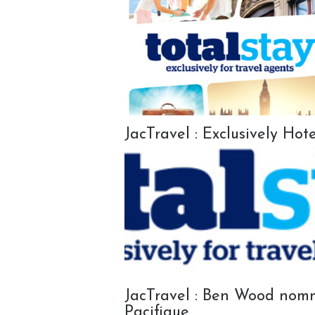
JacTravel : Exclusively Ho
JacTravel : Ben Wood nommé
Pacifique