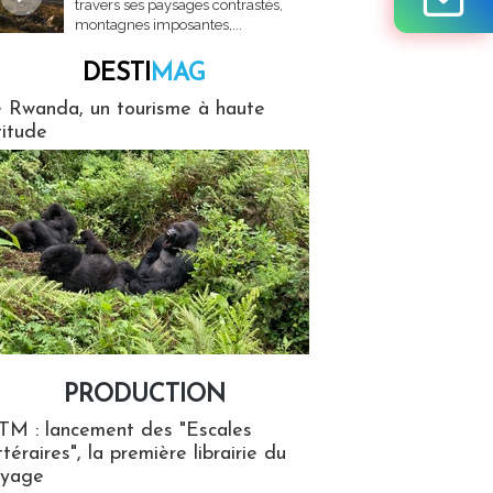
travers ses paysages contrastés,
montagnes imposantes,...
DESTI
MAG
MAG
 Rwanda, un tourisme à haute
titude
PRODUCTION
ion
TM : lancement des "Escales
ttéraires", la première librairie du
oyage