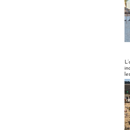
Partez
L’
in
le