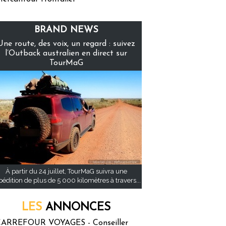
BRAND NEWS
Une route, des voix, un regard : suivez
l’Outback australien en direct sur
TourMaG
À partir du 24 juillet, TourMaG suivra une
pédition de plus de 5 000 kilomètres à travers...
LES
ANNONCES
ARREFOUR VOYAGES - Conseiller