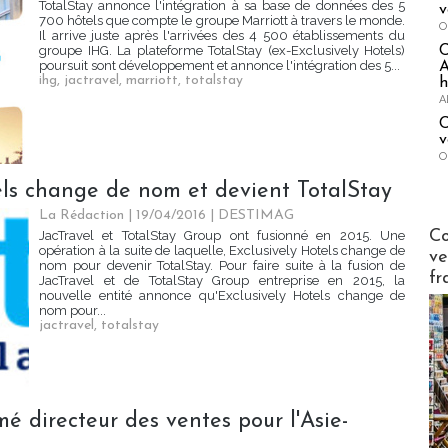
TotalStay annonce l'intégration à sa base de données des 5
v
700 hôtels que compte le groupe Marriott à travers le monde.
O
Il arrive juste après l'arrivées des 4 500 établissements du
groupe IHG. La plateforme TotalStay (ex-Exclusively Hotels)
poursuit sont développement et annonce l'intégration des 5...
A
ihg
,
jactravel
,
marriott
,
totalstay
h
A
C
v
O
tels change de nom et devient TotalStay
La Rédaction
| 19/04/2016
|
DESTIMAG
Publi-n
Co
JacTravel et TotalStay Group ont fusionné en 2015. Une
opération à la suite de laquelle, Exclusively Hotels change de
ve
nom pour devenir TotalStay. Pour faire suite à la fusion de
fr
JacTravel et de TotalStay Group entreprise en 2015, la
nouvelle entité annonce qu'Exclusively Hotels change de
nom pour...
jactravel
,
totalstay
 directeur des ventes pour l'Asie-