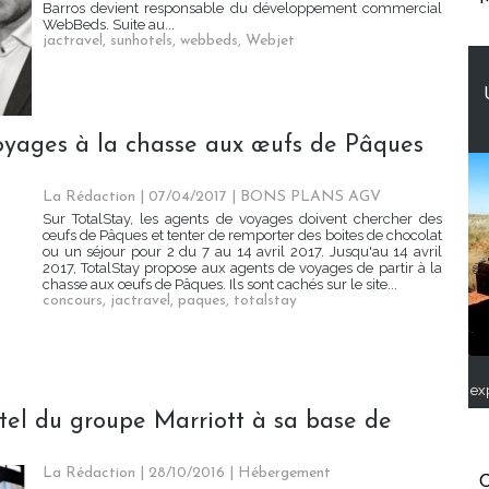
Barros devient responsable du développement commercial
WebBeds. Suite au...
jactravel
,
sunhotels
,
webbeds
,
Webjet
voyages à la chasse aux œufs de Pâques
La Rédaction
| 07/04/2017
|
BONS PLANS AGV
Sur TotalStay, les agents de voyages doivent chercher des
œufs de Pâques et tenter de remporter des boites de chocolat
ou un séjour pour 2 du 7 au 14 avril 2017. Jusqu'au 14 avril
2017, TotalStay propose aux agents de voyages de partir à la
chasse aux œufs de Pâques. Ils sont cachés sur le site...
concours
,
jactravel
,
paques
,
totalstay
ex
tel du groupe Marriott à sa base de
La Rédaction
| 28/10/2016
|
Hébergement
C