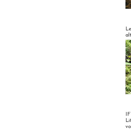
DESTI
Le
al
Product
IF
Li
v