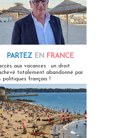
PARTEZ
EN
FRANCE
 en France
accès aux vacances : un droit
achevé totalement abandonné par
s politiques français !