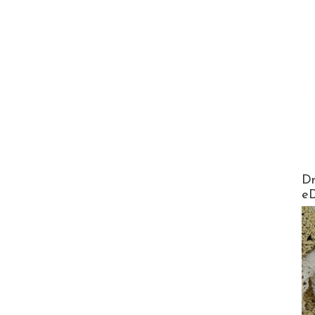
AirMa
Dr
e