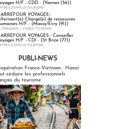
oyages H/F - CDD - (Vannes (56))
FFRES D'EMPLOI TOURISME
CARREFOUR VOYAGES -
lternant(e) Chargé(e) de ressources
umaines H/F - (Massy/Evry (91))
LTERNANCE / STAGES TOURISME
ARREFOUR VOYAGES - Conseiller
oyages H/F - CDI - (St Brice (77))
FFRES D'EMPLOI TOURISME
PUBLI-NEWS
ews
opération France-Vietnam : Hanoï
ut séduire les professionnels
ançais du tourisme