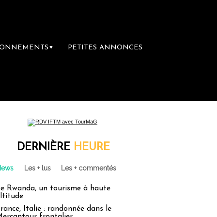
BONNEMENTS
PETITES ANNONCES
▼
DERNIÈRE
HEURE
News
Les + lus
Les + commentés
e Rwanda, un tourisme à haute
ltitude
rance, Italie : randonnée dans le
ercantour frontalier