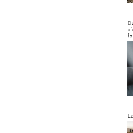
Actus V
De
d’
fo
Webinai
La