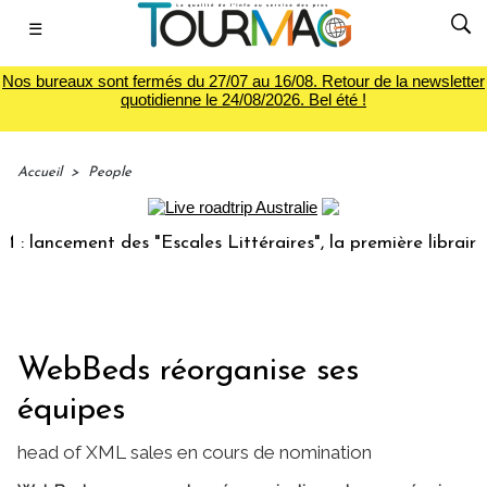
☰
Nos bureaux sont fermés du 27/07 au 16/08. Retour de la newsletter
quotidienne le 24/08/2026. Bel été !
Accueil
>
People
ancement des "Escales Littéraires", la première librairie du
WebBeds réorganise ses
équipes
head of XML sales en cours de nomination