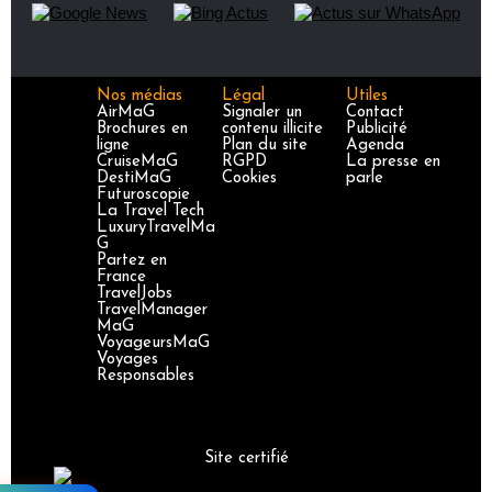
Nos médias
Légal
Utiles
AirMaG
Signaler un
Contact
Brochures en
contenu illicite
Publicité
ligne
Plan du site
Agenda
CruiseMaG
RGPD
La presse en
DestiMaG
Cookies
parle
Futuroscopie
La Travel Tech
LuxuryTravelMa
G
Partez en
France
TravelJobs
TravelManager
MaG
VoyageursMaG
Voyages
Responsables
Site certifié