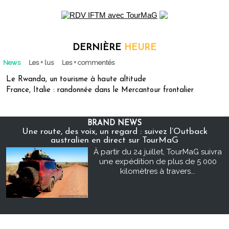
DERNIÈRE
HEURE
News
Les + lus
Les + commentés
Le Rwanda, un tourisme à haute altitude
France, Italie : randonnée dans le Mercantour frontalier
BRAND NEWS
Une route, des voix, un regard : suivez l’Outback
australien en direct sur TourMaG
À partir du 24 juillet, TourMaG suivra
une expédition de plus de 5 000
kilomètres à travers...