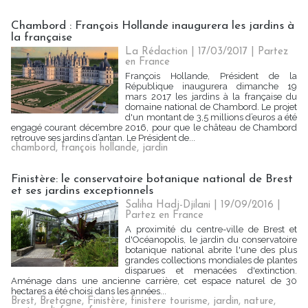
Chambord : François Hollande inaugurera les jardins à
la française
La Rédaction
| 17/03/2017
|
Partez
en France
François Hollande, Président de la
République inaugurera dimanche 19
mars 2017 les jardins à la française du
domaine national de Chambord. Le projet
d'un montant de 3,5 millions d’euros a été
engagé courant décembre 2016, pour que le château de Chambord
retrouve ses jardins d’antan. Le Président de...
chambord
,
françois hollande
,
jardin
Finistère: le conservatoire botanique national de Brest
et ses jardins exceptionnels
Saliha Hadj-Djilani | 19/09/2016
|
Partez en France
A proximité du centre-ville de Brest et
d'Océanopolis, le jardin du conservatoire
botanique national abrite l'une des plus
grandes collections mondiales de plantes
disparues et menacées d'extinction.
Aménage dans une ancienne carrière, cet espace naturel de 30
hectares a été choisi dans les années...
Brest
,
Bretagne
,
Finistère
,
finistere tourisme
,
jardin
,
nature
,