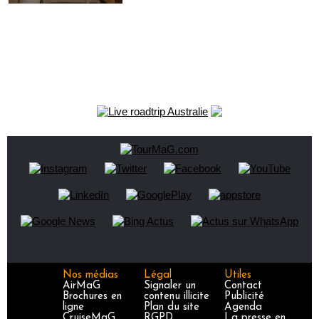
Nos médias
Légal
Utiles
AirMaG
Signaler un
Contact
Brochures en
contenu illicite
Publicité
ligne
Plan du site
Agenda
CruiseMaG
RGPD
La presse en