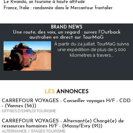
Le Rwanda, un tourisme à haute altitude
France, Italie : randonnée dans le Mercantour frontalier
BRAND NEWS
Une route, des voix, un regard : suivez l’Outback
australien en direct sur TourMaG
À partir du 24 juillet, TourMaG suivra
une expédition de plus de 5 000
kilomètres à travers...
LES
ANNONCES
CARREFOUR VOYAGES - Conseiller voyages H/F - CDD
- (Vannes (56))
OFFRES D'EMPLOI TOURISME
CARREFOUR VOYAGES - Alternant(e) Chargé(e) de
ressources humaines H/F - (Massy/Evry (91))
ALTERNANCE / STAGES TOURISME