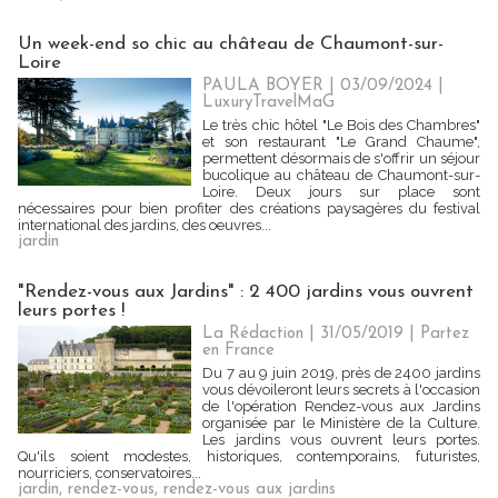
Un week-end so chic au château de Chaumont-sur-
Loire
PAULA BOYER
| 03/09/2024
|
LuxuryTravelMaG
Le très chic hôtel "Le Bois des Chambres"
et son restaurant "Le Grand Chaume",
permettent désormais de s'offrir un séjour
bucolique au château de Chaumont-sur-
Loire. Deux jours sur place sont
nécessaires pour bien profiter des créations paysagères du festival
international des jardins, des oeuvres...
jardin
"Rendez-vous aux Jardins" : 2 400 jardins vous ouvrent
leurs portes !
La Rédaction
| 31/05/2019
|
Partez
en France
Du 7 au 9 juin 2019, près de 2400 jardins
vous dévoileront leurs secrets à l'occasion
de l'opération Rendez-vous aux Jardins
organisée par le Ministère de la Culture.
Les jardins vous ouvrent leurs portes.
Qu'ils soient modestes, historiques, contemporains, futuristes,
nourriciers, conservatoires...
jardin
,
rendez-vous
,
rendez-vous aux jardins