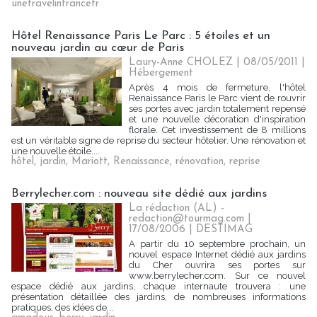
unetravelinfrancefr
Hôtel Renaissance Paris Le Parc : 5 étoiles et un
nouveau jardin au cœur de Paris
Laury-Anne CHOLEZ | 08/05/2011
|
Hébergement
Après 4 mois de fermeture, l'hôtel
Renaissance Paris le Parc vient de rouvrir
ses portes avec jardin totalement repensé
et une nouvelle décoration d'inspiration
florale. Cet investissement de 8 millions
est un véritable signe de reprise du secteur hôtelier. Une rénovation et
une nouvelle étoile....
hôtel
,
jardin
,
Mariott
,
Renaissance
,
rénovation
,
reprise
Berrylecher.com : nouveau site dédié aux jardins
La rédaction (AL) -
redaction@tourmag.com |
17/08/2006
|
DESTIMAG
A partir du 10 septembre prochain, un
nouvel espace Internet dédié aux jardins
du Cher ouvrira ses portes sur
www.berrylecher.com. Sur ce nouvel
espace dédié aux jardins, chaque internaute trouvera : une
présentation détaillée des jardins, de nombreuses informations
pratiques, des idées de...