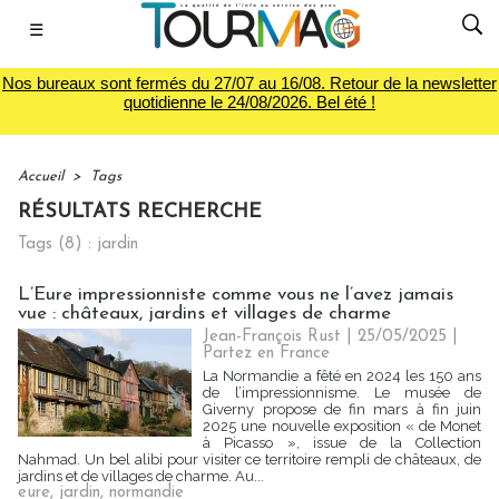
☰
Nos bureaux sont fermés du 27/07 au 16/08. Retour de la newsletter
quotidienne le 24/08/2026. Bel été !
Accueil
>
Tags
RÉSULTATS RECHERCHE
Tags (8) : jardin
L’Eure impressionniste comme vous ne l’avez jamais
vue : châteaux, jardins et villages de charme
Jean-François Rust | 25/05/2025
|
Partez en France
La Normandie a fêté en 2024 les 150 ans
de l’impressionnisme. Le musée de
Giverny propose de fin mars à fin juin
2025 une nouvelle exposition « de Monet
à Picasso », issue de la Collection
Nahmad. Un bel alibi pour visiter ce territoire rempli de châteaux, de
jardins et de villages de charme. Au...
eure
,
jardin
,
normandie