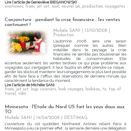
Lire l'article de Geneviève BIEGANOWSKI
exotismes
,
fram
,
jet set
,
noël
,
nouvel an
,
production
,
voyagistes
Conjoncture : pendant la crise financière... les ventes
continuent !
Michèle SANI | 13/10/2008
|
Production
L'automne 2008, sera une saison
(presque) comme les autres. Bien
installée dans le paysage la crise
financière ne semble pas bouleverser les
habitudes de consommation. Elle
accentue seulement les ventes tardives ce qui pose problème aux
voyagistes qui s'engagent. Il leur faudra en effet prendre ce risque :
garder les stocks et maintenir leurs engagements le plus tard possible
afin de faire face à l'afflux des réservations de dernière minute qui
caractérisent la tendance du moment.
Lire l'article de Michèle SANI
fram
,
jet set
,
logs courriers
,
look voyages
,
lookéas
,
to
,
top of
travel
,
vdm
Minnesota : l'Etoile du Nord US fait les yeux doux aux
TO
Michèle SANI | 14/04/2008
|
DESTIMAG
L'ouverture du vol quotidien Northwest Airlines reliant Paris à
Minneapolis a eu ce premier effet : la semaine dernière une délégation