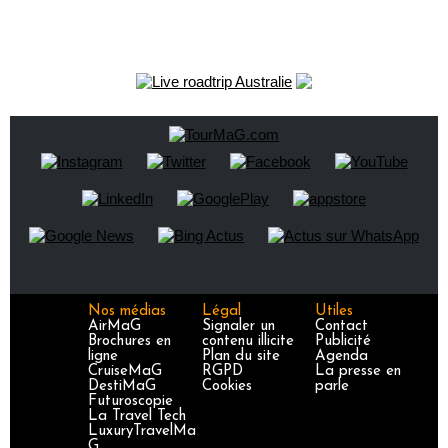
Nos médias
Légal
Utiles
AirMaG
Signaler un
Contact
Brochures en
contenu illicite
Publicité
ligne
Plan du site
Agenda
CruiseMaG
RGPD
La presse en
DestiMaG
Cookies
parle
Futuroscopie
La Travel Tech
LuxuryTravelMa
G