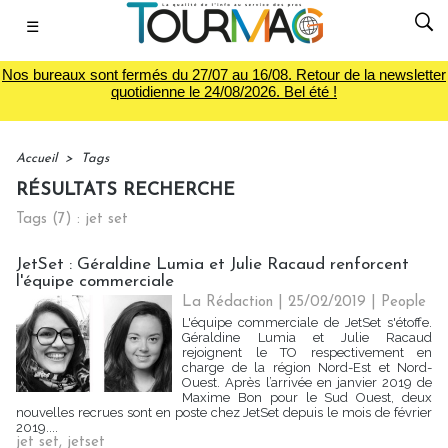
☰
Nos bureaux sont fermés du 27/07 au 16/08. Retour de la newsletter
quotidienne le 24/08/2026. Bel été !
Accueil
>
Tags
RÉSULTATS RECHERCHE
Tags (7) : jet set
JetSet : Géraldine Lumia et Julie Racaud renforcent
l'équipe commerciale
La Rédaction
| 25/02/2019
|
People
L'équipe commerciale de JetSet s'étoffe.
Géraldine Lumia et Julie Racaud
rejoignent le TO respectivement en
charge de la région Nord-Est et Nord-
Ouest. Après l’arrivée en janvier 2019 de
Maxime Bon pour le Sud Ouest, deux
nouvelles recrues sont en poste chez JetSet depuis le mois de février
2019....
jet set
,
jetset