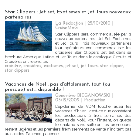
Star Clippers : Jet set, Exotismes et Jet Tours nouveaux
partenaires
La Rédaction | 25/10/2010
|
CruiseMaG
Star Clippers sera commercialisée par 3
nouveaux partenaires : Jet Set, Exotismes
et Jet Tours. Trois nouveaux partenaires
tour opérateurs vont commercialiser les
croisières Star Clippers. Jet Set dans sa
brochure Amérique Latine, et Jet Tours dans le catalogue Circuits et
Croisières ont retenu les...
croisière
,
croisières
,
exotismes
,
jet set
,
jet tours
,
star clipper
,
star clippers
Vacances de Noël : pas d'affolement, tout (ou
presque) est... disponible !
Geneviève BIEGANOWSKI |
03/12/2009
|
Production
L‘épidémie de VDM touche aussi les
vacances d’hiver : c’est-ce que constatent
les producteurs à trois semaines des
départs de Noël. Pour l’instant, on guette
le chaland sans s’affoler. Les promotions
restent légères et les premiers frémissements de vente n’incitent pas
aux soldes. Patience, patience…