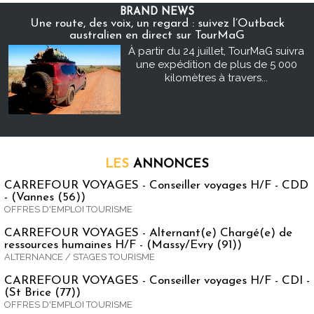
BRAND NEWS
Une route, des voix, un regard : suivez l’Outback
australien en direct sur TourMaG
À partir du 24 juillet, TourMaG suivra
une expédition de plus de 5 000
kilomètres à travers...
LES
ANNONCES
CARREFOUR VOYAGES - Conseiller voyages H/F - CDD
- (Vannes (56))
OFFRES D'EMPLOI TOURISME
CARREFOUR VOYAGES - Alternant(e) Chargé(e) de
ressources humaines H/F - (Massy/Evry (91))
ALTERNANCE / STAGES TOURISME
CARREFOUR VOYAGES - Conseiller voyages H/F - CDI -
(St Brice (77))
OFFRES D'EMPLOI TOURISME