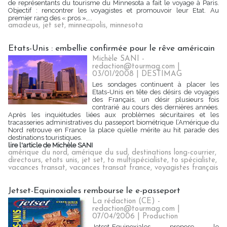
de représentants du tourisme du Minnesota a fait le voyage à Paris.
Objectif : rencontrer les voyagistes et promouvoir leur Etat. Au
premier rang des « pros »,...
amadeus
,
jet set
,
minneapolis
,
minnesota
Etats-Unis : embellie confirmée pour le rêve américain
Michèle SANI -
redaction@tourmag.com |
03/01/2008
|
DESTIMAG
Les sondages continuent à placer les
Etats-Unis en tête des désirs de voyages
des Français, un désir plusieurs fois
contrarié au cours des dernières années.
Après les inquiétudes liées aux problèmes sécuritaires et les
tracasseries administratives du passeport biométrique l’Amérique du
Nord retrouve en France la place qu’elle mérite au hit parade des
destinations touristiques.
lire l'article de Michèle SANI
amérique du nord
,
amérique du sud
,
destinations long-courrier
,
directours
,
etats unis
,
jet set
,
to multispécialiste
,
to spécialiste
,
vacances transat
,
vacances transat france
,
voyagistes français
Jetset-Equinoxiales rembourse le e-passeport
La rédaction (CE) -
redaction@tourmag.com |
07/04/2006
|
Production
Jetset-Equinoxiales propose le