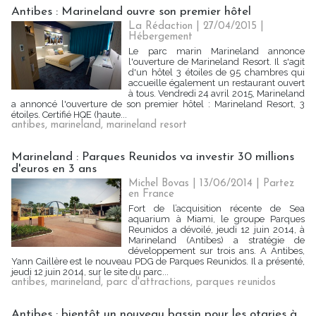
Antibes : Marineland ouvre son premier hôtel
La Rédaction
| 27/04/2015
|
Hébergement
Le parc marin Marineland annonce
l'ouverture de Marineland Resort. Il s'agit
d'un hôtel 3 étoiles de 95 chambres qui
accueille également un restaurant ouvert
à tous. Vendredi 24 avril 2015, Marineland
a annoncé l'ouverture de son premier hôtel : Marineland Resort, 3
étoiles. Certifié HQE (haute...
antibes
,
marineland
,
marineland resort
Marineland : Parques Reunidos va investir 30 millions
d'euros en 3 ans
Michel Bovas | 13/06/2014
|
Partez
en France
Fort de l’acquisition récente de Sea
aquarium à Miami, le groupe Parques
Reunidos a dévoilé, jeudi 12 juin 2014, à
Marineland (Antibes) a stratégie de
développement sur trois ans. A Antibes,
Yann Caillère est le nouveau PDG de Parques Reunidos. Il a présenté,
jeudi 12 juin 2014, sur le site du parc...
antibes
,
marineland
,
parc d'attractions
,
parques reunidos
Antibes : bientôt un nouveau bassin pour les otaries à