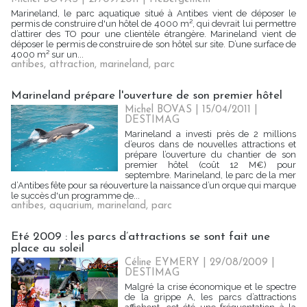
Marineland, le parc aquatique situé à Antibes vient de déposer le
permis de construire d'un hôtel de 4000 m², qui devrait lui permettre
d’attirer des TO pour une clientèle étrangère. Marineland vient de
déposer le permis de construire de son hôtel sur site. D’une surface de
4000 m² sur un...
antibes
,
attraction
,
marineland
,
parc
Marineland prépare l'ouverture de son premier hôtel
Michel BOVAS | 15/04/2011
|
DESTIMAG
Marineland a investi près de 2 millions
d’euros dans de nouvelles attractions et
prépare l’ouverture du chantier de son
premier hôtel (coût 12 M€) pour
septembre. Marineland, le parc de la mer
d’Antibes fête pour sa réouverture la naissance d’un orque qui marque
le succès d'un programme de...
antibes
,
aquarium
,
marineland
,
parc
Eté 2009 : les parcs d’attractions se sont fait une
place au soleil
Céline EYMERY | 29/08/2009
|
DESTIMAG
Malgré la crise économique et le spectre
de la grippe A, les parcs d’attractions