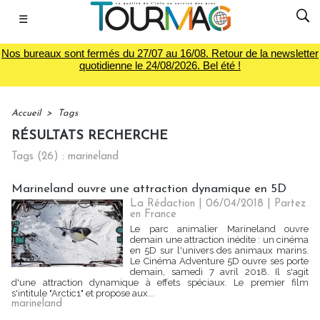
☰
Nos bureaux sont fermés du 27/07 au 16/08. Retour de la newsletter
quotidienne le 24/08/2026. Bel été !
Accueil
>
Tags
RÉSULTATS RECHERCHE
Tags (26) : marineland
Marineland ouvre une attraction dynamique en 5D
La Rédaction
| 06/04/2018
|
Partez
en France
Le parc animalier Marineland ouvre
demain une attraction inédite : un cinéma
en 5D sur l'univers des animaux marins.
Le Cinéma Adventure 5D ouvre ses porte
demain, samedi 7 avril 2018. Il s'agit
d'une attraction dynamique à effets spéciaux. Le premier film
s'intitule "Arctic1" et propose aux...
marineland