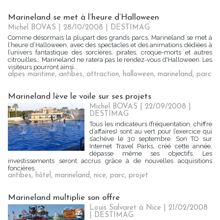
Marineland se met à l’heure d’Halloween
Michel BOVAS | 28/10/2008
|
DESTIMAG
Comme désormais la plupart des grands parcs, Marineland se met à
l’heure d’Halloween, avec des spectacles et des animations dédiées à
l’univers fantastique des sorcières, pirates, croque-morts et autres
citrouilles… Marineland ne ratera pas le rendez-vous d'Halloween. Les
visiteurs pourront ainsi...
alpes maritime
,
antibes
,
attraction
,
halloween
,
marineland
,
parc
Marineland lève le voile sur ses projets
Michel BOVAS | 22/09/2008
|
DESTIMAG
Tous les indicateurs (fréquentation, chiffre
d’affaires) sont au vert pour l’exercice qui
s’achève le 30 septembre. Son TO sur
Internet Travel Parks, créé cette année,
dépasse même ses objectifs. Les
investissements seront accrus grâce à de nouvelles acquisitions
foncières.
antibes
,
hôtel
,
marineland
,
nice
,
parc
,
projet
Marineland multiplie son offre
Louis Salvaret à Nice | 21/02/2008
|
DESTIMAG