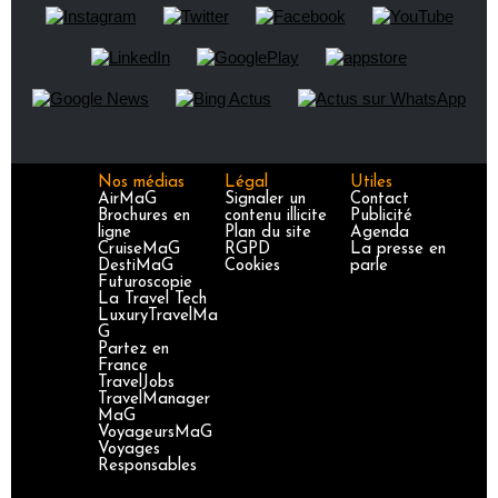
Nos médias
Légal
Utiles
AirMaG
Signaler un
Contact
Brochures en
contenu illicite
Publicité
ligne
Plan du site
Agenda
CruiseMaG
RGPD
La presse en
DestiMaG
Cookies
parle
Futuroscopie
La Travel Tech
LuxuryTravelMa
G
Partez en
France
TravelJobs
TravelManager
MaG
VoyageursMaG
Voyages
Responsables