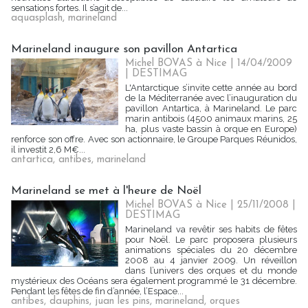
sensations fortes. Il s’agit de...
aquasplash
,
marineland
Marineland inaugure son pavillon Antartica
Michel BOVAS à Nice | 14/04/2009
|
DESTIMAG
L'Antarctique s’invite cette année au bord
de la Méditerranée avec l’inauguration du
pavillon Antartica, à Marineland. Le parc
marin antibois (4500 animaux marins, 25
ha, plus vaste bassin à orque en Europe)
renforce son offre. Avec son actionnaire, le Groupe Parques Réunidos,
il investit 2,6 M€...
antartica
,
antibes
,
marineland
Marineland se met à l'heure de Noël
Michel BOVAS à Nice | 25/11/2008
|
DESTIMAG
Marineland va revêtir ses habits de fêtes
pour Noël. Le parc proposera plusieurs
animations spéciales du 20 décembre
2008 au 4 janvier 2009. Un réveillon
dans l’univers des orques et du monde
mystérieux des Océans sera également programmé le 31 décembre.
Pendant les fêtes de fin d’année, l’Espace...
antibes
,
dauphins
,
juan les pins
,
marineland
,
orques