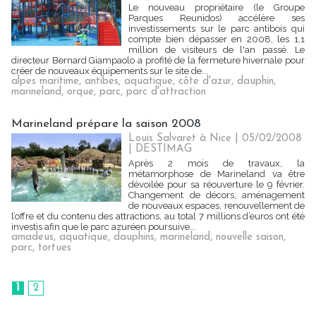
Le nouveau propriétaire (le Groupe
Parques Reunidos) accélère ses
investissements sur le parc antibois qui
compte bien dépasser en 2008, les 1,1
million de visiteurs de l'an passé. Le
directeur Bernard Giampaolo a profité de la fermeture hivernale pour
créer de nouveaux équipements sur le site de...
alpes maritime
,
antibes
,
aquatique
,
côte d'azur
,
dauphin
,
marineland
,
orque
,
parc
,
parc d'attraction
Marineland prépare la saison 2008
Louis Salvaret à Nice | 05/02/2008
|
DESTIMAG
Après 2 mois de travaux, la
métamorphose de Marineland va être
dévoilée pour sa réouverture le 9 février.
Changement de décors, aménagement
de nouveaux espaces, renouvellement de
l’offre et du contenu des attractions, au total 7 millions d’euros ont été
investis afin que le parc azuréen poursuive...
amadeus
,
aquatique
,
dauphins
,
marineland
,
nouvelle saison
,
parc
,
tortues
1
2