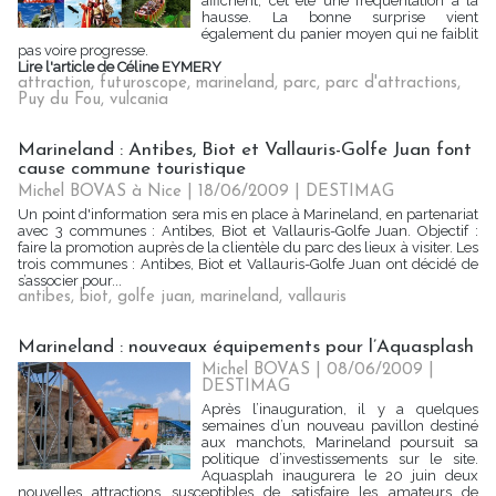
affichent, cet été une fréquentation à la
hausse. La bonne surprise vient
également du panier moyen qui ne faiblit
pas voire progresse.
Lire l'article de Céline EYMERY
attraction
,
futuroscope
,
marineland
,
parc
,
parc d'attractions
,
Puy du Fou
,
vulcania
Marineland : Antibes, Biot et Vallauris-Golfe Juan font
cause commune touristique
Michel BOVAS à Nice | 18/06/2009
|
DESTIMAG
Un point d'information sera mis en place à Marineland, en partenariat
avec 3 communes : Antibes, Biot et Vallauris-Golfe Juan. Objectif :
faire la promotion auprès de la clientèle du parc des lieux à visiter. Les
trois communes : Antibes, Biot et Vallauris-Golfe Juan ont décidé de
s’associer pour...
antibes
,
biot
,
golfe juan
,
marineland
,
vallauris
Marineland : nouveaux équipements pour l’Aquasplash
Michel BOVAS | 08/06/2009
|
DESTIMAG
Après l’inauguration, il y a quelques
semaines d’un nouveau pavillon destiné
aux manchots, Marineland poursuit sa
politique d’investissements sur le site.
Aquasplah inaugurera le 20 juin deux
nouvelles attractions susceptibles de satisfaire les amateurs de