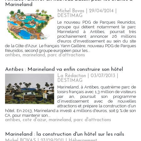
Marineland
Michel Bovas | 29/04/2014
|
DESTIMAG
Le nouveau PDG de Parques Reunidos,
groupe qui détient notamment le parc
Marineland à Antibes, pourrait très
prochainement annoncer 26 millions
d'euros d'investissement au sein du site
de la Côte d'Azur. Le français Yann Caillère, nouveau PDG de Parques
Réunidos, second groupe européen pour les...
antibes
,
marineland
,
parc d'attractions
Antibes : Marineland va enfin construire son hôtel
La Rédaction
| 03/07/2013
|
DESTIMAG
Marineland, à Antibes, quatrième parc de
loisirs français avec 1,3 million de visiteurs
par an, poursuit son programme
d’investissement avec de nouvelles
attractions et prépare la construction d’un
hôtel. En 2013, Marineland a investi 4 millions d'euros, soit 9 % de son
CA, pour maintenir son...
antibes
,
cote d'azur
,
marineland
,
parc d'attractions
Marineland : la construction d'un hôtel sur les rails
Michel BOVAS | 27/09/2011
|
Hébergement