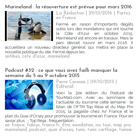
Marineland : la réouverture est prévue pour mars 2016
La Rédaction
| 29/01/2016
|
Partez
en France
Fermé en raison d'importants dégâts
subis lors des inondations qui ont touché
la Côte d'Azur en octobre 2015,
Marineland est encore en travaux. Mais le
parc devrait rouvrir en mars 2016. Il
accueillera un nouveau directeur général qui mettra en place la
nouvelle politique du site. Fermé depuis les...
antibes
,
cote d'azur
,
marineland
Podcast #32 : ce que vous avez failli manquer la
semaine du 5 au 9 octobre 2015
Pierre Coronas | 09/10/2015
|
Editorial
Voici la 32e édition du Podcast de
TourMaG.com. Avec au sommaire de
l'actualité du tourisme cette semaine : le
bilan de l'IFTM Top Résa et du Map Pro
2015, la pagaille chez Air France et le
plan du Quai d'Orsay pour promouvoir le tourisme en France. Pour en
savoir plus : - Top Résa : fréquentation...
air france
,
fabius
,
france.fr
,
iftm
,
inondation
,
iox tour
,
map pro
,
marineland
,
podcast
,
quai d'orsay
,
tunis
,
tunis carthage
,
tunisie