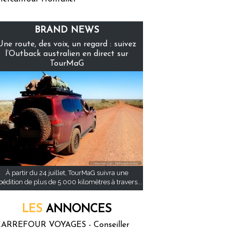
BRAND NEWS
Une route, des voix, un regard : suivez
l’Outback australien en direct sur
TourMaG
À partir du 24 juillet, TourMaG suivra une
pédition de plus de 5 000 kilomètres à travers...
LES
ANNONCES
ARREFOUR VOYAGES - Conseiller