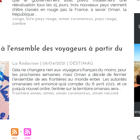
que le gouvernement avait prévu initialement une
réévaluation tous les 15 jours, trois nouveaux pays viennent
d'être classés en rouge pas la France, à savoir Oman, la
République...
congo
,
liste pays rouge
,
oman coronavirus
,
pays rouge
,
zambie
à l'ensemble des voyageurs à partir du
La Rédaction
| 06/04/2021
|
DESTIMAG
Cela ne changera rien aux voyageurs français du moins, pour
les prochaines semaines, mais Oman a décidé de fermer
l'ensemble de ses frontières au monde entier. Les autorités
omanaises ont annoncé qu’à compter du 8 avril 2021, et ce
jusqu’à nouvel ordre, l’entrée sur le territoire omanais sera...
frontiere oman
,
oman
,
oman coronavirus
,
oman vacciné
ex
C