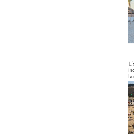
Partez
L’
in
le