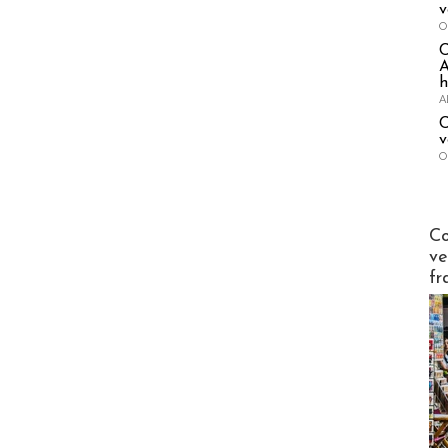
v
O
A
h
A
C
v
O
Publi-n
Co
ve
fr