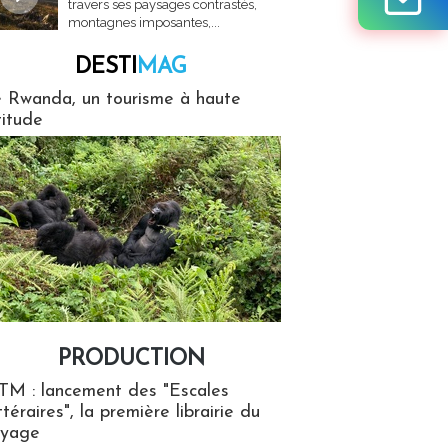
travers ses paysages contrastés,
montagnes imposantes,...
DESTI
MAG
MAG
 Rwanda, un tourisme à haute
titude
PRODUCTION
ion
TM : lancement des "Escales
ttéraires", la première librairie du
oyage