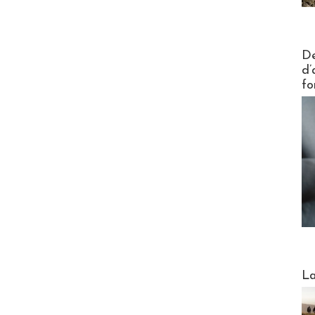
Actus V
De
d’
fo
Webinai
La