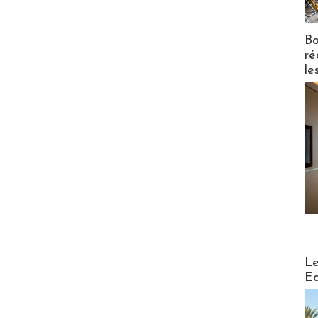
Bo
ré
le
Distribu
Le
Ed