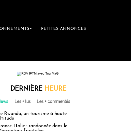
BONNEMENTS
PETITES ANNONCES
▼
DERNIÈRE
HEURE
News
Les + lus
Les + commentés
e Rwanda, un tourisme à haute
ltitude
rance, Italie : randonnée dans le
ercantour frontalier