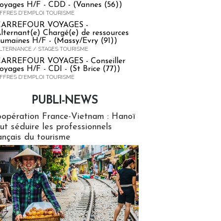
oyages H/F - CDD - (Vannes (56))
FFRES D'EMPLOI TOURISME
CARREFOUR VOYAGES -
lternant(e) Chargé(e) de ressources
umaines H/F - (Massy/Evry (91))
LTERNANCE / STAGES TOURISME
ARREFOUR VOYAGES - Conseiller
oyages H/F - CDI - (St Brice (77))
FFRES D'EMPLOI TOURISME
PUBLI-NEWS
ews
opération France-Vietnam : Hanoï
ut séduire les professionnels
ançais du tourisme