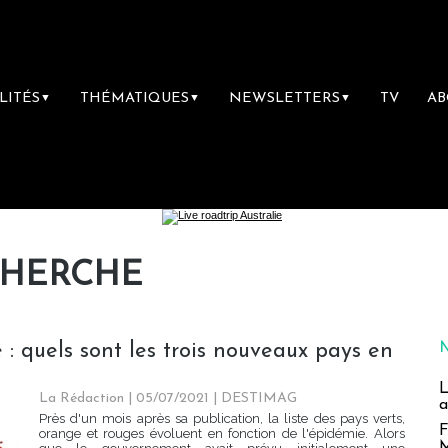
LITÉS
THÉMATIQUES
NEWSLETTERS
TV
A
▼
▼
▼
CHERCHE
 : quels sont les trois nouveaux pays en
L
La Rédaction
| 05/07/2021
|
DESTIMAG
a
Près d'un mois après sa publication, la liste des pays verts,
F
orange et rouges évoluent en fonction de l'épidémie. Alors
M