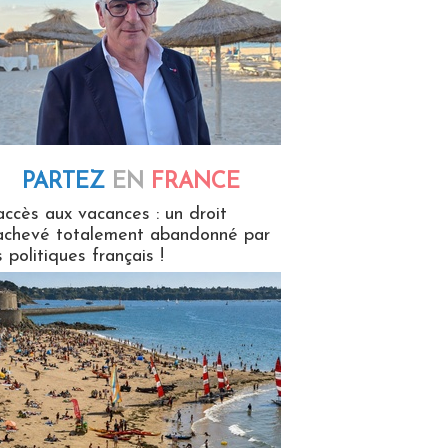
PARTEZ
EN
FRANCE
 en France
accès aux vacances : un droit
achevé totalement abandonné par
s politiques français !