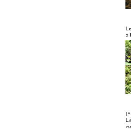
DESTI
Le
al
Product
IF
Li
v