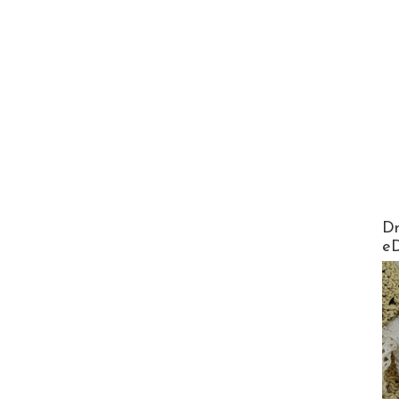
AirMa
Dr
e