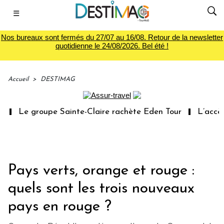
☰
Nos bureaux sont fermés du 27/07 au 16/08. Retour de la newsletter
quotidienne le 24/08/2026. Bel été !
Accueil
>
DESTIMAG
Le groupe Sainte-Claire rachète Eden Tour
L’accès a
Pays verts, orange et rouge :
quels sont les trois nouveaux
pays en rouge ?