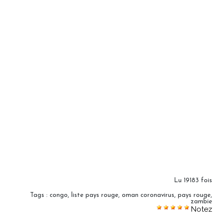
Lu 19183 fois
Tags
:
congo
,
liste pays rouge
,
oman coronavirus
,
pays rouge
,
zambie
Notez