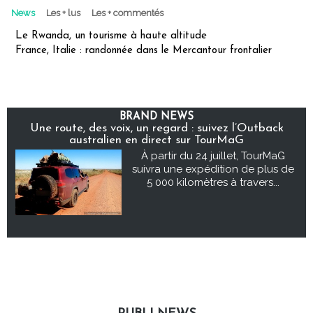
News
Les + lus
Les + commentés
Le Rwanda, un tourisme à haute altitude
France, Italie : randonnée dans le Mercantour frontalier
BRAND NEWS
Une route, des voix, un regard : suivez l’Outback
australien en direct sur TourMaG
À partir du 24 juillet, TourMaG
suivra une expédition de plus de
5 000 kilomètres à travers...