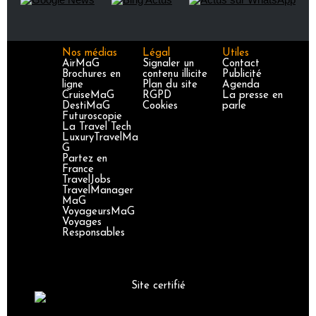
Nos médias
Légal
Utiles
AirMaG
Signaler un
Contact
Brochures en
contenu illicite
Publicité
ligne
Plan du site
Agenda
CruiseMaG
RGPD
La presse en
DestiMaG
Cookies
parle
Futuroscopie
La Travel Tech
LuxuryTravelMa
G
Partez en
France
TravelJobs
TravelManager
MaG
VoyageursMaG
Voyages
Responsables
Site certifié