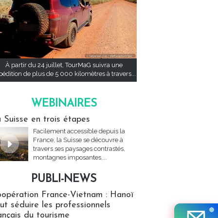
À partir du 24 juillet, TourMaG suivra une
pédition de plus de 5 000 kilomètres à travers...
WEBINAIRES
res
 Suisse en trois étapes
Facilement accessible depuis la
France, la Suisse se découvre à
travers ses paysages contrastés,
montagnes imposantes,...
PUBLI-NEWS
ews
opération France-Vietnam : Hanoï
ut séduire les professionnels
ançais du tourisme