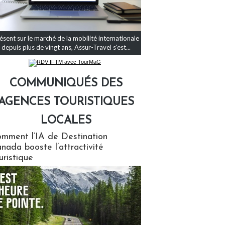
ésent sur le marché de la mobilité internationale
depuis plus de vingt ans, Assur-Travel s'est...
COMMUNIQUÉS DES
AGENCES TOURISTIQUES
LOCALES
qués des agences touristiques locales
mment l’IA de Destination
nada booste l’attractivité
uristique