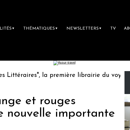
LITÉS
THÉMATIQUES
NEWSLETTERS
TV
A
▼
▼
▼
ttéraires", la première librairie du voyage
ange et rouges
ne nouvelle importante