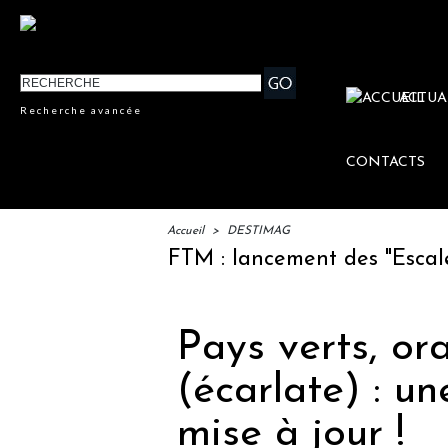
ACTUA
Recherche avancée
CONTACTS
Accueil
>
DESTIMAG
IFTM : lancement des "Escales Li
Pays verts, or
(écarlate) : u
mise à jour !