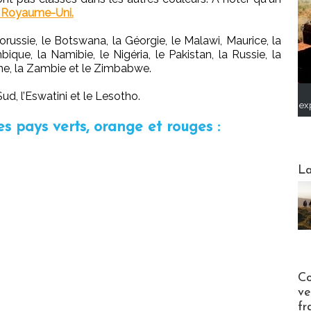
 Royaume-Uni.
lorussie, le Botswana, la Géorgie, le Malawi, Maurice, la
ue, la Namibie, le Nigéria, le Pakistan, la Russie, la
aine, la Zambie et le Zimbabwe.
Sud, l’Eswatini et le Lesotho.
ex
es pays verts, orange et rouges :
Webinai
La
Publi-n
Co
ve
fr