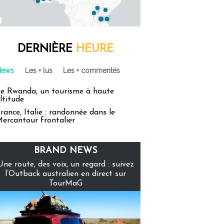
DERNIÈRE
HEURE
News
Les + lus
Les + commentés
e Rwanda, un tourisme à haute
ltitude
rance, Italie : randonnée dans le
ercantour frontalier
BRAND NEWS
Une route, des voix, un regard : suivez
l’Outback australien en direct sur
TourMaG