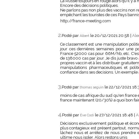
La Russie toujours en rouge alors qu'il y
Encore des décisions politiques.
Ne parlons pas non plus des vaccins non 
empêchant les touristes de ces Pays bannis
http://france-meeting.com
2.
Posté par
le 20/12/2021 20:58
|
Ale
Albert
Ce classement est une manipulation politi
jour ces dernières semaines pour une 
France 52000 cas pour 66M/hb, etc. C'est
de 138000 cas par jour. Je dis juste bravo 
propres vaccin et à les distribuer gratuite
manipulations pharmaceutiques et poli
confiance dans ses decisions. Un exemple à
3.
Posté par
le 22/12/2021 18:
thomas seguin
moins de cas afrique du sud qu'en france et
france maintenant (20/30%) a quoi bon fair
4.
Posté par
le 27/12/2021 18:48
|
A
Eve Codi
Décisions exclusivement politique et écon
plus contagieux est présent partout, normal
lâchez nous et arrêtez de nous prendre en
ultime nous isoler. Alors restons unis