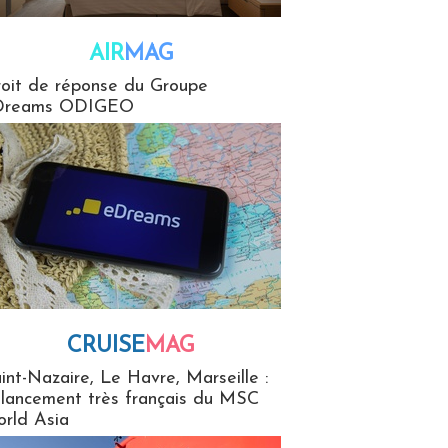
AIR
MAG
G
oit de réponse du Groupe
Dreams ODIGEO
CRUISE
MAG
MaG
int-Nazaire, Le Havre, Marseille :
 lancement très français du MSC
rld Asia