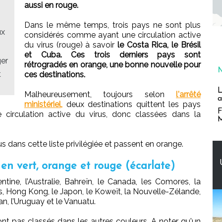
aussi en rouge.
Dans le même temps, trois pays ne sont plus
ux
considérés comme ayant une circulation active
du virus (rouge) à savoir
le Costa Rica, le Brésil
et Cuba. Ces trois derniers pays sont
er
rétrogradés en orange, une bonne nouvelle pour
t
ces destinations.
L
Malheureusement, toujours selon
l'arrêté
a
ministériel,
deux destinations quittent les pays
F
circulation active du virus, donc classées dans la
M
us dans cette liste privilégiée et passent en orange.
 en vert, orange et rouge (écarlate)
entine, l’Australie, Bahreïn, le Canada, les Comores, la
s, Hong Kong, le Japon, le Koweït, la Nouvelle-Zélande,
an, l’Uruguay et le Vanuatu.
nt pas classés dans les autres couleurs. A noter qu'un