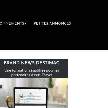
BONNEMENTS
PETITES ANNONCES
▼
Le groupe Sainte-Claire rachète Eden Tour
BRAND NEWS DESTIMAG
Une formation simplifiée pour les
partenaires Assur-Travel