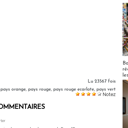
Bo
ré
le
Lu 23567 fois
:
pays orange
,
pays rouge
,
pays rouge ecarlate
,
pays vert
Notez
OMMENTAIRES
rter