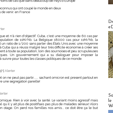
 a moins de cas que dans beaucoup de Pays d'Europe
reconnus qui ont coupé le monde en deux
 de venir. en France
AirMa
Dr
e
rter
que et n'à rien d'objectif. Cuba, c'est une moyenne de 60 cas par
population de 11M/hb. La Belgique 18000 cas pour 11M/hb, la
 un ratio de 1/200 sans parler des États Unis avec une moyenne
à Cuba qui a réussi malgré leur très difficile économie à créer ses
ment à toute sa population, loin des sournoises et peu scrupuleuses
tiques. Un gouvernement qui a su dialoguer pour imposer la
 suivre pour toutes les classes politiques de ce monde.
37
|
Alerter
 on ne peut pas partir...... sachant omicron est present partout en
e une segregation pareille!
lerter
Cruise
Sa
le
omique. Rien à voir avec la santé. Le variant moins agressif mais
 qu il y ait plus de positifsais pas plus de malades sérieux! Alors
Wo
 otage. On perd nos familles nos amis... ce doit être ça le but