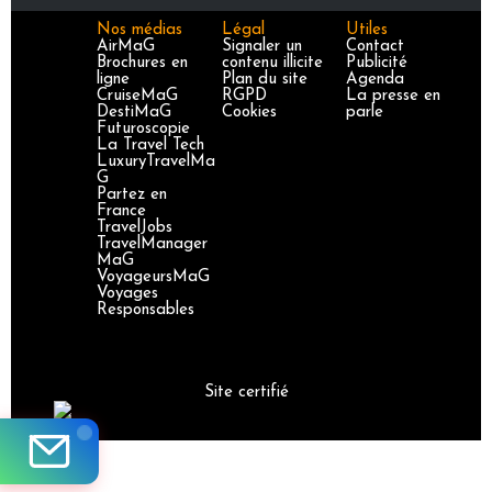
Nos médias
Légal
Utiles
AirMaG
Signaler un
Contact
Brochures en
contenu illicite
Publicité
ligne
Plan du site
Agenda
CruiseMaG
RGPD
La presse en
DestiMaG
Cookies
parle
Futuroscopie
La Travel Tech
LuxuryTravelMa
G
Partez en
France
TravelJobs
TravelManager
MaG
VoyageursMaG
Voyages
Responsables
Site certifié