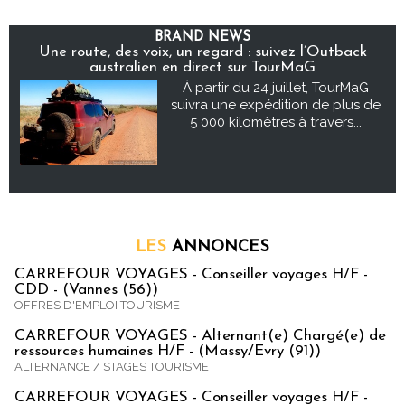
BRAND NEWS
Une route, des voix, un regard : suivez l’Outback
australien en direct sur TourMaG
À partir du 24 juillet, TourMaG
suivra une expédition de plus de
5 000 kilomètres à travers...
LES
ANNONCES
CARREFOUR VOYAGES - Conseiller voyages H/F -
CDD - (Vannes (56))
OFFRES D'EMPLOI TOURISME
CARREFOUR VOYAGES - Alternant(e) Chargé(e) de
ressources humaines H/F - (Massy/Evry (91))
ALTERNANCE / STAGES TOURISME
CARREFOUR VOYAGES - Conseiller voyages H/F -