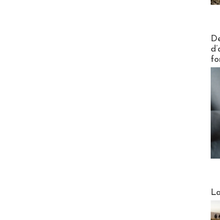
Actus V
De
d’
fo
Webinai
La