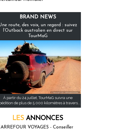
BRAND NEWS
Une route, des voix, un regard : suivez
l’Outback australien en direct sur
TourMaG
À partir du 24 juillet, TourMaG suivra une
pédition de plus de 5 000 kilomètres à travers...
LES
ANNONCES
ARREFOUR VOYAGES - Conseiller