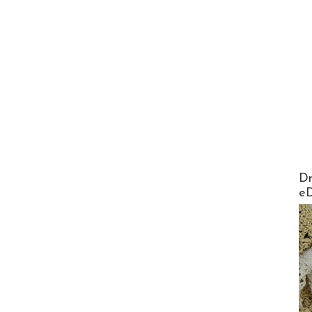
AirMa
Dr
e