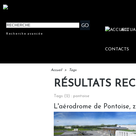
ACTUA
Recherche avancée
CONTACTS
Accueil
>
Tags
RÉSULTATS RE
Tags (2) : pontoise
L'aérodrome de Pontoise, zo