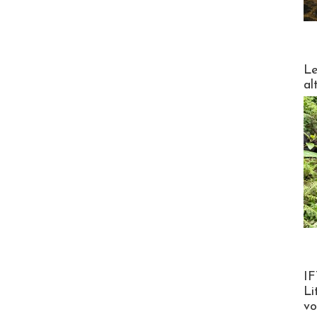
DESTI
Le
al
Product
IF
Li
v