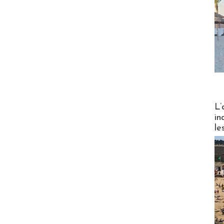
Partez
L’
in
le