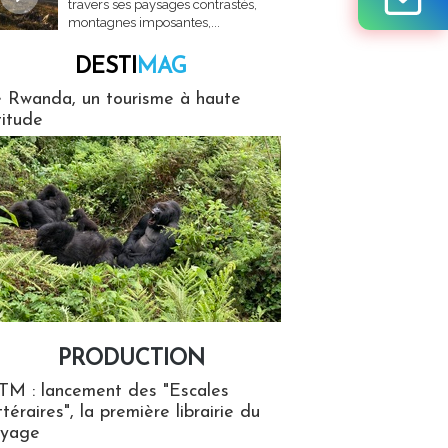
travers ses paysages contrastés,
montagnes imposantes,...
DESTI
MAG
MAG
 Rwanda, un tourisme à haute
titude
PRODUCTION
ion
TM : lancement des "Escales
ttéraires", la première librairie du
oyage