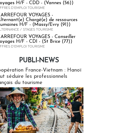
oyages H/F - CDD - (Vannes (56))
FFRES D'EMPLOI TOURISME
CARREFOUR VOYAGES -
lternant(e) Chargé(e) de ressources
umaines H/F - (Massy/Evry (91))
LTERNANCE / STAGES TOURISME
ARREFOUR VOYAGES - Conseiller
oyages H/F - CDI - (St Brice (77))
FFRES D'EMPLOI TOURISME
PUBLI-NEWS
ews
opération France-Vietnam : Hanoï
ut séduire les professionnels
ançais du tourisme