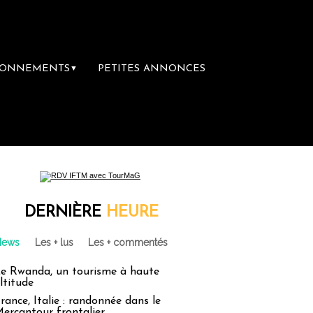
BONNEMENTS
PETITES ANNONCES
▼
DERNIÈRE
HEURE
News
Les + lus
Les + commentés
e Rwanda, un tourisme à haute
ltitude
rance, Italie : randonnée dans le
ercantour frontalier