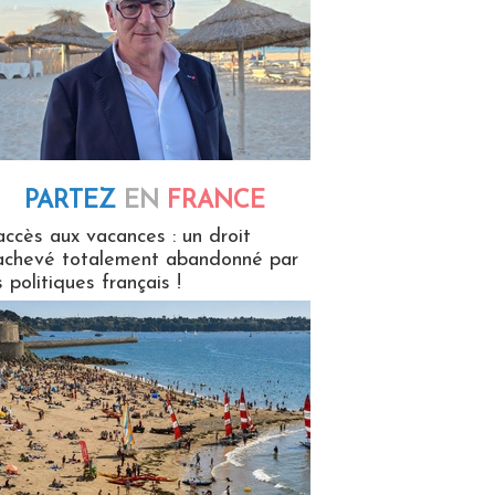
PARTEZ
EN
FRANCE
 en France
accès aux vacances : un droit
achevé totalement abandonné par
s politiques français !