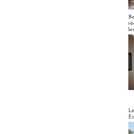
Bo
ré
le
Distribu
Le
Ed