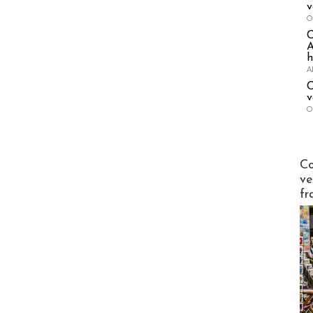
v
O
A
h
A
C
v
O
Publi-n
Co
ve
fr