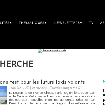
LITÉS
THÉMATIQUES
NEWSLETTERS
TV
A
▼
▼
▼
CHERCHE
ne test pour les futurs taxis volants
Jean DA LUZ
| 25/11/2021
|
TravelManagerMaG
L
La Région Île-de-France, Choose Paris Region, le Groupe ADP
a
et le Groupe RATP lancent les premières expérimentations
dédiées aux nouvelles mobilités aériennes urbaines sur
F
l'aérodrome de Pontoise. La Région Île-de-France via
M