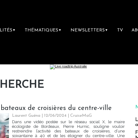
LITÉS
THÉMATIQUES
NEWSLETTERS
TV
A
▼
▼
▼
CHERCHE
bateaux de croisières du centre-ville
Laurent Guéna
| 12/06/2024
|
CruiseMaG
L
Dans une vidéo postée sur le réseau social X, le maire
a
écologiste de Bordeaux, Pierre Hurnic, souligne vouloir
restreindre l’activité des bateaux de croisières, d’une
F
soixantaine à 40 et de les éloigner du centre-ville. Une
M