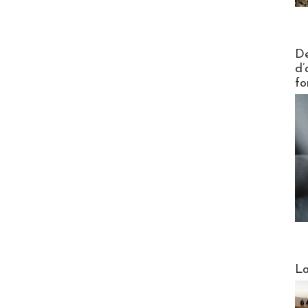
Actus V
De
d’
fo
Webinai
La