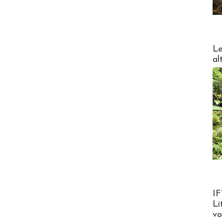
DESTI
Le
al
Product
IF
Li
v