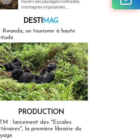
travers ses paysages contrastés,
montagnes imposantes,...
DESTI
MAG
MAG
 Rwanda, un tourisme à haute
titude
PRODUCTION
ion
TM : lancement des "Escales
ttéraires", la première librairie du
oyage