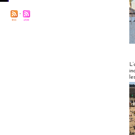
Partez
L’
in
le