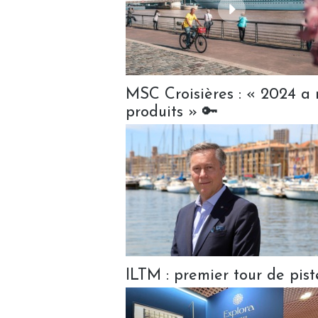
MSC Croisières : « 2024 a r
produits » 🔑
ILTM : premier tour de pist