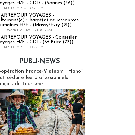
oyages H/F - CDD - (Vannes (56))
FFRES D'EMPLOI TOURISME
CARREFOUR VOYAGES -
lternant(e) Chargé(e) de ressources
umaines H/F - (Massy/Evry (91))
LTERNANCE / STAGES TOURISME
ARREFOUR VOYAGES - Conseiller
oyages H/F - CDI - (St Brice (77))
FFRES D'EMPLOI TOURISME
PUBLI-NEWS
ews
opération France-Vietnam : Hanoï
ut séduire les professionnels
ançais du tourisme