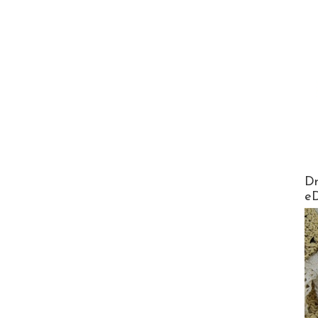
AirMa
Dr
e