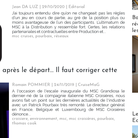
Jean DA LUZ
| 29/10/2020
|
Editorial
J’ai toujours entendu dire qu’on ne changeait pas les règles
Bo
d’un jeu en cours de partie, au gré de la position plus ou
moins avantageuse de l’un des participants. L’ultimatum de
ré
MSC à la Distribution y ressemble fort. Certes, les relations
le
partenariales et contractuelles entre Production et...
msc cruises
,
pourbaix
,
réseaux
près le départ... Il faut corriger cette
Romain POMMIER
| 24/11/2019
|
CruiseMaG
A l'occasion de l'escale inaugurale du MSC Grandiosa le
dernier-né de la compagnie italienne MSC Croisières, nous
avons fait un point sur les dernières actualités de l'industrie
avec un Patrick Pourbaix très remonté. Le directeur général
en France, Belgique et Luxembourg de MSC Croisières
Distribu
Le
dénonce...
croisiere
,
environnement
,
msc
,
msc croisières
,
pourbaix
,
Ed
thomas cook