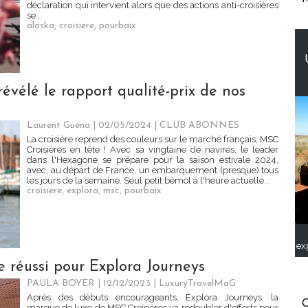
déclaration qui intervient alors que des actions anti-croisières
se...
alaska
,
croisiere
,
pourbaix
évélé le rapport qualité-prix de nos
Laurent Guéna
| 02/05/2024
|
CLUB ABONNES
La croisière reprend des couleurs sur le marché français, MSC
Croisières en tête ! Avec sa vingtaine de navires, le leader
dans l'Hexagone se prépare pour la saison estivale 2024,
avec, au départ de France, un embarquement (presque) tous
les jours de la semaine. Seul petit bémol à l'heure actuelle...
croisiere
,
explora
,
msc
,
pourbaix
ex
e réussi pour Explora Journeys
PAULA BOYER
| 12/12/2023
|
LuxuryTravelMaG
Après des débuts encourageants, Explora Journeys, la
C
marque de luxe de MSC Croisières va redoubler d'efforts pour