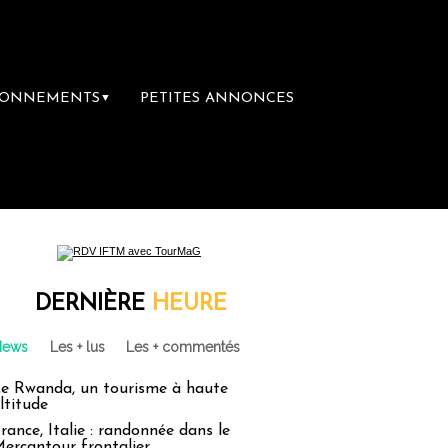
BONNEMENTS
PETITES ANNONCES
▼
DERNIÈRE
HEURE
News
Les + lus
Les + commentés
e Rwanda, un tourisme à haute
ltitude
rance, Italie : randonnée dans le
ercantour frontalier