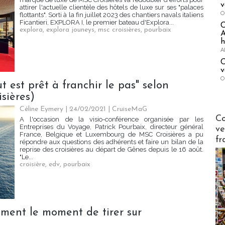
v
attirer l'actuelle clientèle des hôtels de luxe sur ses "palaces
O
flottants". Sorti à la fin juillet 2023 des chantiers navals italiens
Ficantieri, EXPLORA I, le premier bateau d'Explora...
explora
,
explora jouneys
,
msc croisières
,
pourbaix
A
h
A
C
v
O
ut est prêt à franchir le pas" selon
sières)
Céline Eymery
| 24/02/2021
|
CruiseMaG
Publi-n
Co
A l'occasion de la visio-conférence organisée par les
Entreprises du Voyage, Patrick Pourbaix, directeur général
ve
France, Belgique et Luxembourg de MSC Croisières a pu
fr
répondre aux questions des adhérents et faire un bilan de la
reprise des croisières au départ de Gênes depuis le 16 août.
"Le...
croisière
,
edv
,
pourbaix
aiment le moment de tirer sur