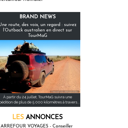
BRAND NEWS
Une route, des voix, un regard : suivez
l’Outback australien en direct sur
TourMaG
À partir du 24 juillet, TourMaG suivra une
pédition de plus de 5 000 kilomètres à travers...
LES
ANNONCES
ARREFOUR VOYAGES - Conseiller