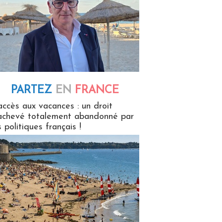
PARTEZ
EN
FRANCE
 en France
accès aux vacances : un droit
achevé totalement abandonné par
s politiques français !