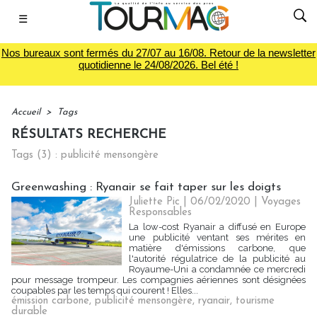
☰
Nos bureaux sont fermés du 27/07 au 16/08. Retour de la newsletter
quotidienne le 24/08/2026. Bel été !
Accueil
>
Tags
RÉSULTATS RECHERCHE
Tags (3) : publicité mensongère
Greenwashing : Ryanair se fait taper sur les doigts
Juliette Pic
| 06/02/2020
|
Voyages
Responsables
La low-cost Ryanair a diffusé en Europe
une publicité ventant ses mérites en
matière d'émissions carbone, que
l'autorité régulatrice de la publicité au
Royaume-Uni a condamnée ce mercredi
pour message trompeur. Les compagnies aériennes sont désignées
coupables par les temps qui courent ! Elles...
émission carbone
,
publicité mensongère
,
ryanair
,
tourisme
durable