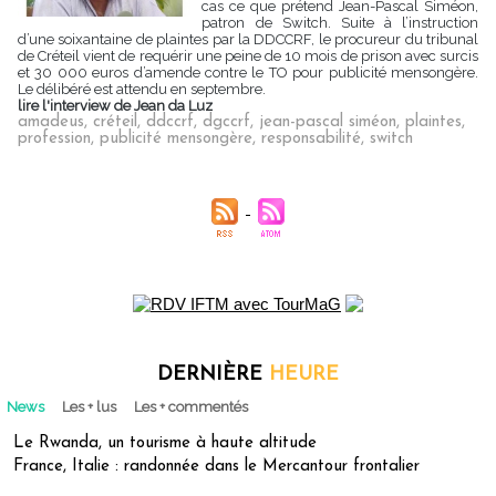
cas ce que prétend Jean-Pascal Siméon,
patron de Switch. Suite à l’instruction
d’une soixantaine de plaintes par la DDCCRF, le procureur du tribunal
de Créteil vient de requérir une peine de 10 mois de prison avec surcis
et 30 000 euros d’amende contre le TO pour publicité mensongère.
Le délibéré est attendu en septembre.
lire l'interview de Jean da Luz
amadeus
,
créteil
,
ddccrf
,
dgccrf
,
jean-pascal siméon
,
plaintes
,
profession
,
publicité mensongère
,
responsabilité
,
switch
DERNIÈRE
HEURE
News
Les + lus
Les + commentés
Le Rwanda, un tourisme à haute altitude
France, Italie : randonnée dans le Mercantour frontalier