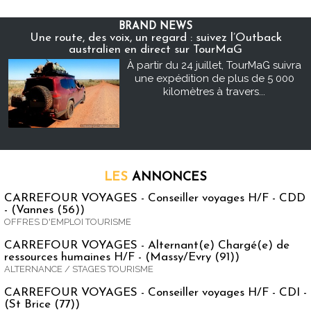
BRAND NEWS
Une route, des voix, un regard : suivez l’Outback
australien en direct sur TourMaG
À partir du 24 juillet, TourMaG suivra
une expédition de plus de 5 000
kilomètres à travers...
LES
ANNONCES
CARREFOUR VOYAGES - Conseiller voyages H/F - CDD
- (Vannes (56))
OFFRES D'EMPLOI TOURISME
CARREFOUR VOYAGES - Alternant(e) Chargé(e) de
ressources humaines H/F - (Massy/Evry (91))
ALTERNANCE / STAGES TOURISME
CARREFOUR VOYAGES - Conseiller voyages H/F - CDI -
(St Brice (77))