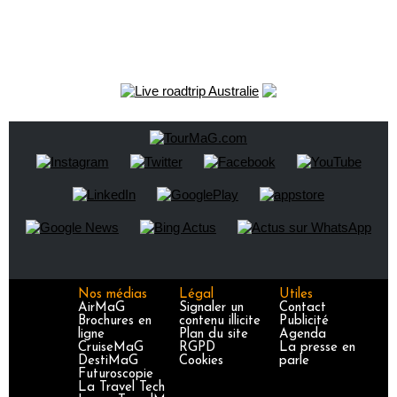
Nos médias
Légal
Utiles
AirMaG
Signaler un
Contact
Brochures en
contenu illicite
Publicité
ligne
Plan du site
Agenda
CruiseMaG
RGPD
La presse en
DestiMaG
Cookies
parle
Futuroscopie
La Travel Tech