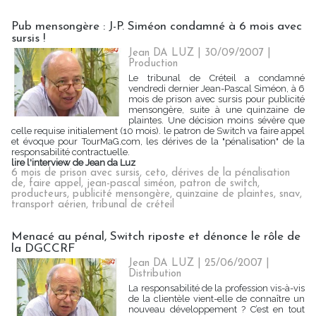
Pub mensongère : J-P. Siméon condamné à 6 mois avec
sursis !
Jean DA LUZ | 30/09/2007
|
Production
Le tribunal de Créteil a condamné
vendredi dernier Jean-Pascal Siméon, à 6
mois de prison avec sursis pour publicité
mensongère, suite à une quinzaine de
plaintes. Une décision moins sévère que
celle requise initialement (10 mois). le patron de Switch va faire appel
et évoque pour TourMaG.com, les dérives de la "pénalisation" de la
responsabilité contractuelle.
lire l'interview de Jean da Luz
6 mois de prison avec sursis
,
ceto
,
dérives de la pénalisation
de
,
faire appel
,
jean-pascal siméon
,
patron de switch
,
producteurs
,
publicité mensongère
,
quinzaine de plaintes
,
snav
,
transport aérien
,
tribunal de créteil
Menacé au pénal, Switch riposte et dénonce le rôle de
la DGCCRF
Jean DA LUZ | 25/06/2007
|
Distribution
La responsabilité de la profession vis-à-vis
de la clientèle vient-elle de connaître un
nouveau développement ? C’est en tout