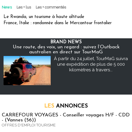
News
Les + lus
Les + commentés
Le Rwanda, un tourisme à haute altitude
France, Italie : randonnée dans le Mercantour frontalier
BRAND NEWS
Une route, des voix, un regard : suivez l’Outback
australien en direct sur TourMaG
À partir du 24 juillet, TourMaG suivra
une expédition de plus de 5 000
kilomètres à travers...
LES
ANNONCES
CARREFOUR VOYAGES - Conseiller voyages H/F - CDD
- (Vannes (56))
OFFRES D'EMPLOI TOURISME