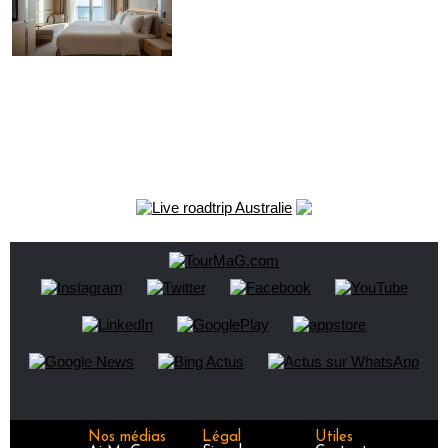
Nos médias
Légal
Utiles