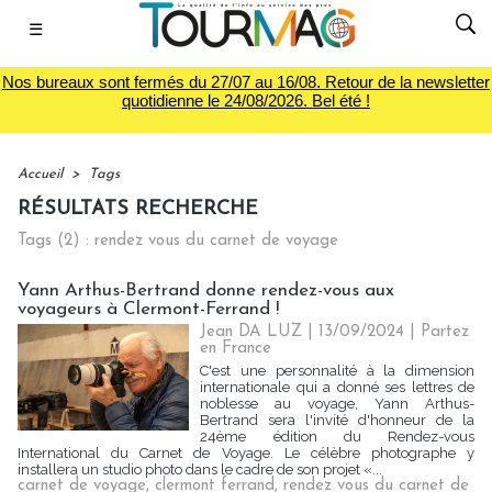
☰
Nos bureaux sont fermés du 27/07 au 16/08. Retour de la newsletter
quotidienne le 24/08/2026. Bel été !
Accueil
>
Tags
RÉSULTATS RECHERCHE
Tags (2) : rendez vous du carnet de voyage
Yann Arthus-Bertrand donne rendez-vous aux
voyageurs à Clermont-Ferrand !
Jean DA LUZ
| 13/09/2024
|
Partez
en France
C'est une personnalité à la dimension
internationale qui a donné ses lettres de
noblesse au voyage, Yann Arthus-
Bertrand sera l'invité d'honneur de la
24ème édition du Rendez-vous
International du Carnet de Voyage. Le célèbre photographe y
installera un studio photo dans le cadre de son projet «...
carnet de voyage
,
clermont ferrand
,
rendez vous du carnet de