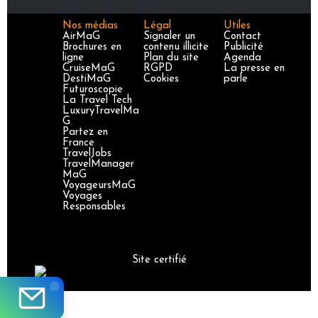
Nos médias
Légal
Utiles
AirMaG
Signaler un
Contact
Brochures en
contenu illicite
Publicité
ligne
Plan du site
Agenda
CruiseMaG
RGPD
La presse en
DestiMaG
Cookies
parle
Futuroscopie
La Travel Tech
LuxuryTravelMa
G
Partez en
France
TravelJobs
TravelManager
MaG
VoyageursMaG
Voyages
Responsables
Site certifié