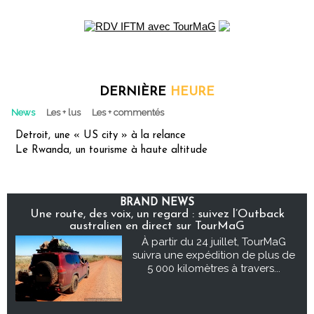
DERNIÈRE
HEURE
News
Les + lus
Les + commentés
Detroit, une « US city » à la relance
Le Rwanda, un tourisme à haute altitude
BRAND NEWS
Une route, des voix, un regard : suivez l’Outback
australien en direct sur TourMaG
À partir du 24 juillet, TourMaG
suivra une expédition de plus de
5 000 kilomètres à travers...