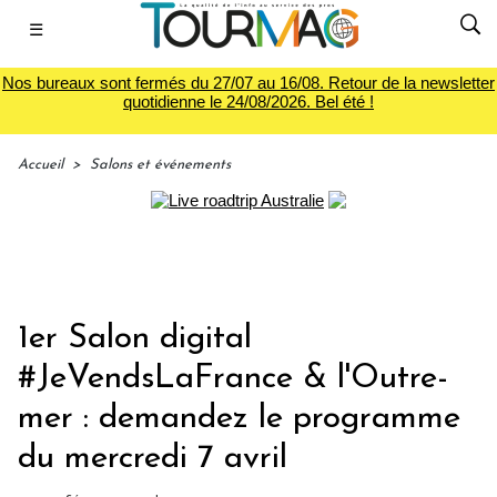
☰
Nos bureaux sont fermés du 27/07 au 16/08. Retour de la newsletter
quotidienne le 24/08/2026. Bel été !
Accueil
>
Salons et événements
1er Salon digital
#JeVendsLaFrance & l'Outre-
mer : demandez le programme
du mercredi 7 avril