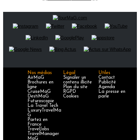
Nos médias
Légal
Utiles
AirMaG
Signaler un
Contact
Brochures en
contenu illicite
Publicité
ligne
Plan du site
Agenda
CruiseMaG
RGPD
La presse en
DestiMaG
Cookies
parle
Futuroscopie
La Travel Tech
LuxuryTravelMa
G
Partez en
France
TravelJobs
TravelManager
MaG