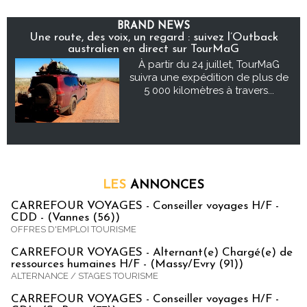
BRAND NEWS
Une route, des voix, un regard : suivez l’Outback
australien en direct sur TourMaG
À partir du 24 juillet, TourMaG
suivra une expédition de plus de
5 000 kilomètres à travers...
LES
ANNONCES
CARREFOUR VOYAGES - Conseiller voyages H/F -
CDD - (Vannes (56))
OFFRES D'EMPLOI TOURISME
CARREFOUR VOYAGES - Alternant(e) Chargé(e) de
ressources humaines H/F - (Massy/Evry (91))
ALTERNANCE / STAGES TOURISME
CARREFOUR VOYAGES - Conseiller voyages H/F -