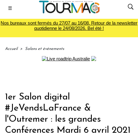
☰
Nos bureaux sont fermés du 27/07 au 16/08. Retour de la newsletter
quotidienne le 24/08/2026. Bel été !
Accueil
>
Salons et événements
1er Salon digital
#JeVendsLaFrance &
l'Outremer : les grandes
Conférences Mardi 6 avril 2021