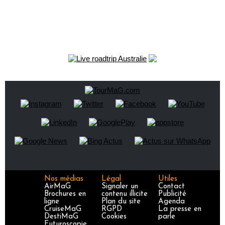
Nos médias
Légal
Utiles
AirMaG
Signaler un
Contact
Brochures en
contenu illicite
Publicité
ligne
Plan du site
Agenda
CruiseMaG
RGPD
La presse en
DestiMaG
Cookies
parle
Futuroscopie