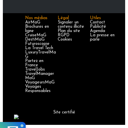
Nos médias
Légal
Utiles
AirMaG
Signaler un
Contact
Brochures en
contenu illicite
Publicité
ligne
Plan du site
Agenda
CruiseMaG
RGPD
La presse en
DestiMaG
Cookies
parle
Futuroscopie
La Travel Tech
LuxuryTravelMa
G
Partez en
France
TravelJobs
TravelManager
MaG
VoyageursMaG
Voyages
Responsables
Site certifié