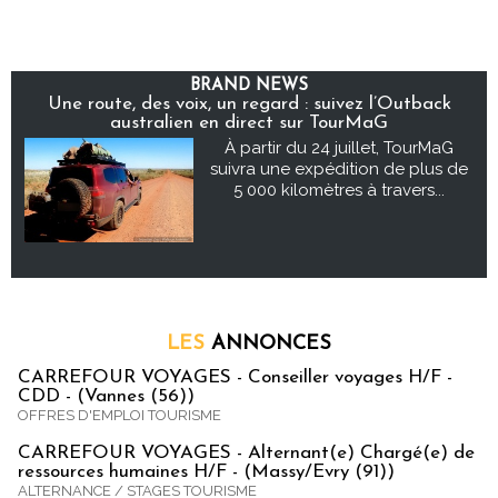
BRAND NEWS
Une route, des voix, un regard : suivez l’Outback
australien en direct sur TourMaG
À partir du 24 juillet, TourMaG
suivra une expédition de plus de
5 000 kilomètres à travers...
LES
ANNONCES
CARREFOUR VOYAGES - Conseiller voyages H/F -
CDD - (Vannes (56))
OFFRES D'EMPLOI TOURISME
CARREFOUR VOYAGES - Alternant(e) Chargé(e) de
ressources humaines H/F - (Massy/Evry (91))
ALTERNANCE / STAGES TOURISME