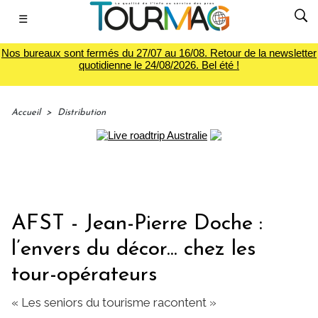
☰
Nos bureaux sont fermés du 27/07 au 16/08. Retour de la newsletter
quotidienne le 24/08/2026. Bel été !
Accueil
>
Distribution
AFST - Jean-Pierre Doche :
l’envers du décor... chez les
tour-opérateurs
« Les seniors du tourisme racontent »