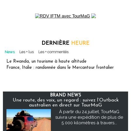
DERNIÈRE
HEURE
News
Les + lus
Les + commentés
Le Rwanda, un tourisme à haute altitude
France, Italie : randonnée dans le Mercantour frontalier
BRAND NEWS
Une route, des voix, un regard : suivez l’Outback
australien en direct sur TourMaG
À partir du 24 juillet, TourMaG
suivra une expédition de plus de
5 000 kilomètres à travers...