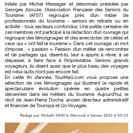
Initiée par Michel Messager et désormais présidée par
Georges Azouze, l'Association Française des Seniors du
Tourisme (AFST) regroupe près d’un millier de
professionnels du tourisme - seniors en retraite ou en
activité - tous secteurs confondus. Une petite centaine de
ces membres ont participé à la rédaction d’un ouvrage qui
regroupe des témoignages et des anecdotes de celles et
ceux qui « ont fait le tourisme ». Dans cet ouvrage, un mot
s’impose : « passion ». Passion d’un métier de rencontres
et de partages qui, disent-ils, leur a appris à rêver, à se
dépasser, à faire face à l’imprévisible. Seniors grands
voyageurs, ils disent aussi que le plus beau des voyages
est celui qu’ils n’ont pas encore fait.
En cette fin d’année, TourMaG.com vous propose une
sélection de ces témoignages qui illustrent la rapide et
spectaculaire évolution opérée en quatre petites
décennies dans les métiers du tourisme. Aujourd'hui, le
récit de Jean-Pierre Doche, ancien directeur administratif
et financier de Touropa et Go Voyages.
Rédigé par
Michèle SANI
le Mercredi 4 Janvier 2023 à 00:05