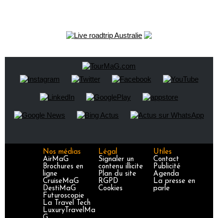
Nos médias
Légal
Utiles
AirMaG
Signaler un
Contact
Brochures en
contenu illicite
Publicité
ligne
Plan du site
Agenda
CruiseMaG
RGPD
La presse en
DestiMaG
Cookies
parle
Futuroscopie
La Travel Tech
LuxuryTravelMa
G