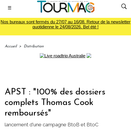
☰
Nos bureaux sont fermés du 27/07 au 16/08. Retour de la newsletter
quotidienne le 24/08/2026. Bel été !
Accueil
>
Distribution
APST : "100% des dossiers
complets Thomas Cook
remboursés"
lancement d'une campagne BtoB et BtoC