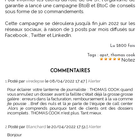
garantie a lancé une campagne BtoB et BtoC de conseils
sous forme de 10 commandements.
Cette campagne se déroulera jusqu’à fin juin 2022 sur les
réseaux sociaux, à raison de 3 posts par mois diffusés sur
Facebook , Twitter et LinkedIn.
Lu 2800 fois
Tags
:
apst
,
thomas cook
Notez
COMMENTAIRES
1.
Posté par
viredepse
le 08/04/2022 17:47
|
Alerter
Pour éclairer votre lanterne de journaliste : THOMAS COOK quand
vous annuliez un dossier avant la faillite c'était déjà la grosse grosse
galère : erreurs dans la facturation, remboursement à la va comme
jte pousse ...Bref des nuls et là je parle de l'équipe de call center
.Alors je comprends pourquoi tant de clients ont des dossiers
incomplets . THOMAS COOK n'est plus. Tant mieux.
2.
Posté par
Blanchard
le 20/04/2022 17:51
|
Alerter
Bonjour