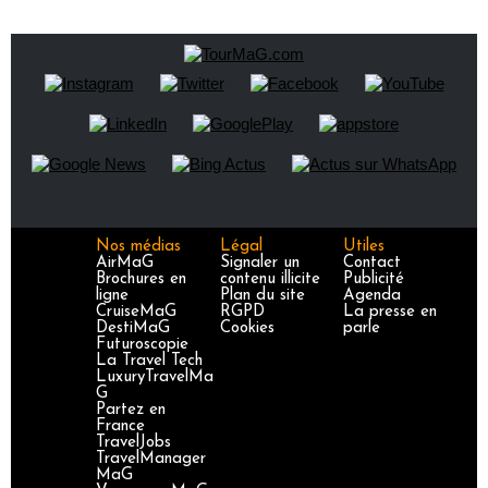
Nos médias
Légal
Utiles
AirMaG
Signaler un
Contact
Brochures en
contenu illicite
Publicité
ligne
Plan du site
Agenda
CruiseMaG
RGPD
La presse en
DestiMaG
Cookies
parle
Futuroscopie
La Travel Tech
LuxuryTravelMa
G
Partez en
France
TravelJobs
TravelManager
MaG