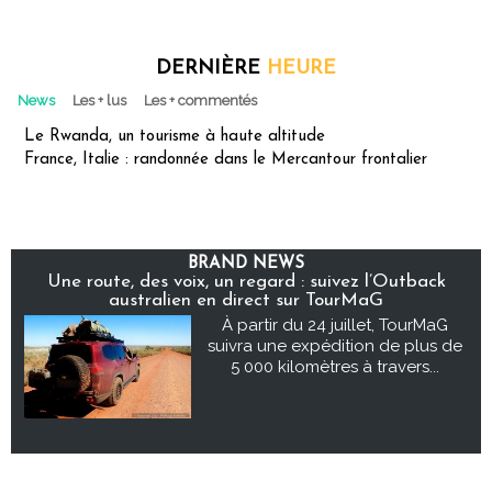
DERNIÈRE
HEURE
News
Les + lus
Les + commentés
Le Rwanda, un tourisme à haute altitude
France, Italie : randonnée dans le Mercantour frontalier
BRAND NEWS
Une route, des voix, un regard : suivez l’Outback
australien en direct sur TourMaG
À partir du 24 juillet, TourMaG
suivra une expédition de plus de
5 000 kilomètres à travers...