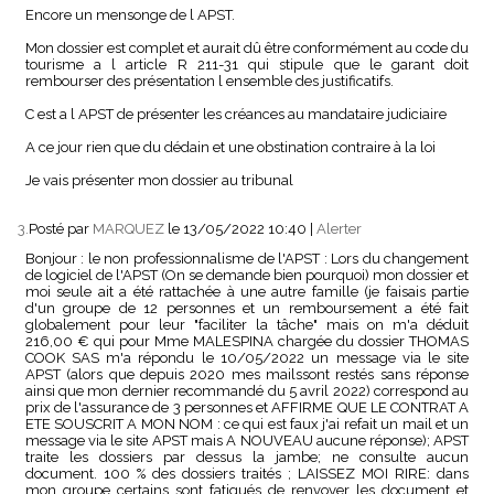
Encore un mensonge de l APST.
Mon dossier est complet et aurait dû être conformément au code du
tourisme a l article R 211-31 qui stipule que le garant doit
rembourser des présentation l ensemble des justificatifs.
C est a l APST de présenter les créances au mandataire judiciaire
A ce jour rien que du dédain et une obstination contraire à la loi
Je vais présenter mon dossier au tribunal
3.
Posté par
MARQUEZ
le 13/05/2022 10:40
|
Alerter
Bonjour : le non professionnalisme de l'APST : Lors du changement
de logiciel de l'APST (On se demande bien pourquoi) mon dossier et
moi seule ait a été rattachée à une autre famille (je faisais partie
d'un groupe de 12 personnes et un remboursement a été fait
globalement pour leur "faciliter la tâche" mais on m'a déduit
216,00 € qui pour Mme MALESPINA chargée du dossier THOMAS
COOK SAS m'a répondu le 10/05/2022 un message via le site
APST (alors que depuis 2020 mes mailssont restés sans réponse
ainsi que mon dernier recommandé du 5 avril 2022) correspond au
prix de l'assurance de 3 personnes et AFFIRME QUE LE CONTRAT A
ETE SOUSCRIT A MON NOM : ce qui est faux j'ai refait un mail et un
message via le site APST mais A NOUVEAU aucune réponse); APST
traite les dossiers par dessus la jambe; ne consulte aucun
document. 100 % des dossiers traités ; LAISSEZ MOI RIRE: dans
mon groupe certains sont fatigués de renvoyer les document et