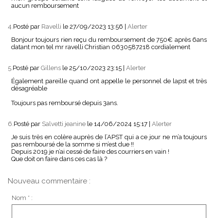
aucun remboursement
4.
Posté par
Ravelli
le 27/09/2023 13:56
|
Alerter
Bonjour toujours rien reçu du remboursement de 750€ après 6ans
datant mon tel mr ravelli Christian 0630587218 cordialement
5.
Posté par
Gillens
le 25/10/2023 23:15
|
Alerter
Également pareille quand ont appelle le personnel de lapst et très
désagréable
Toujours pas remboursé depuis 3ans.
6.
Posté par
Salvetti jeanine
le 14/06/2024 15:17
|
Alerter
Je suis très en colère auprès de l’APST qui a ce jour ne m’a toujours
pas remboursé de la somme si m’est due !!
Depuis 2019 je n’ai cessé de faire des courriers en vain !
Que doit on faire dans ces cas là ?
Nouveau commentaire :
Nom * :