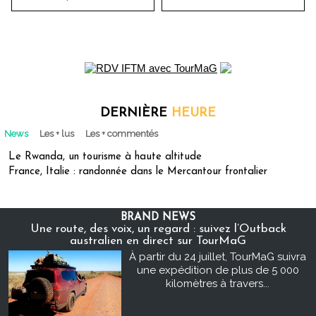
DERNIÈRE
HEURE
News
Les + lus
Les + commentés
Le Rwanda, un tourisme à haute altitude
France, Italie : randonnée dans le Mercantour frontalier
BRAND NEWS
Une route, des voix, un regard : suivez l’Outback
australien en direct sur TourMaG
À partir du 24 juillet, TourMaG suivra
une expédition de plus de 5 000
kilomètres à travers...