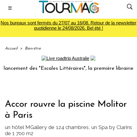
☰
Nos bureaux sont fermés du 27/07 au 16/08. Retour de la newsletter
quotidienne le 24/08/2026. Bel été !
Accueil
>
Bien-être
ncement des "Escales Littéraires", la première librairie du 
Accor rouvre la piscine Molitor
à Paris
un hôtel MGallery de 124 chambres, un Spa by Clarins
de 1 700 m2