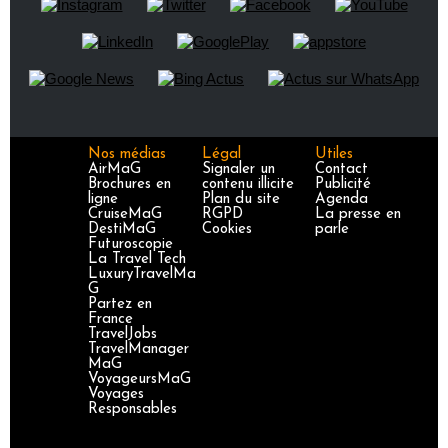
Nos médias
Légal
Utiles
AirMaG
Signaler un
Contact
Brochures en
contenu illicite
Publicité
ligne
Plan du site
Agenda
CruiseMaG
RGPD
La presse en
DestiMaG
Cookies
parle
Futuroscopie
La Travel Tech
LuxuryTravelMa
G
Partez en
France
TravelJobs
TravelManager
MaG
VoyageursMaG
Voyages
Responsables