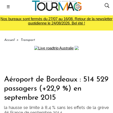
☰
Nos bureaux sont fermés du 27/07 au 16/08. Retour de la newsletter
quotidienne le 24/08/2026. Bel été !
Accueil
>
Transport
Aéroport de Bordeaux : 514 529
passagers (+22,9 %) en
septembre 2015
la hausse se limite à 8,4 % sans les effets de la grève
Air France de septembre 2014