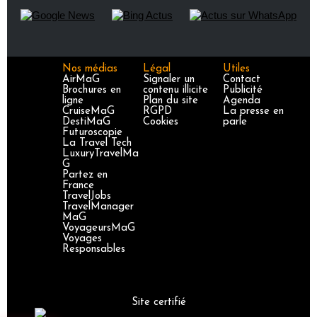
Nos médias
Légal
Utiles
AirMaG
Signaler un
Contact
Brochures en
contenu illicite
Publicité
ligne
Plan du site
Agenda
CruiseMaG
RGPD
La presse en
DestiMaG
Cookies
parle
Futuroscopie
La Travel Tech
LuxuryTravelMa
G
Partez en
France
TravelJobs
TravelManager
MaG
VoyageursMaG
Voyages
Responsables
Site certifié