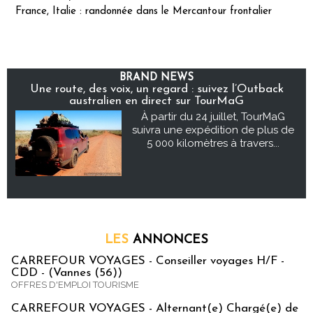
France, Italie : randonnée dans le Mercantour frontalier
BRAND NEWS
Une route, des voix, un regard : suivez l’Outback
australien en direct sur TourMaG
À partir du 24 juillet, TourMaG
suivra une expédition de plus de
5 000 kilomètres à travers...
LES
ANNONCES
CARREFOUR VOYAGES - Conseiller voyages H/F -
CDD - (Vannes (56))
OFFRES D'EMPLOI TOURISME
CARREFOUR VOYAGES - Alternant(e) Chargé(e) de