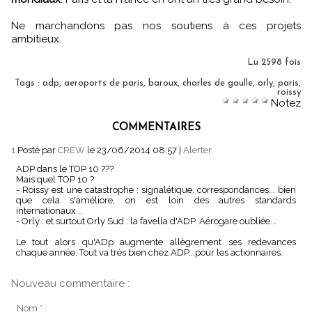
Ne marchandons pas nos soutiens à ces projets
ambitieux.
Lu 2598 fois
Tags
:
adp
,
aeroports de paris
,
baroux
,
charles de gaulle
,
orly
,
paris
,
roissy
Notez
COMMENTAIRES
1.
Posté par
CREW
le 23/06/2014 08:57
|
Alerter
ADP dans le TOP 10 ???
Mais quel TOP 10 ?
- Roissy est une catastrophe : signalétique, correspondances... bien
que cela s'améliore, on est loin des autres standards
internationaux...
- Orly : et surtout Orly Sud : la favella d'ADP. Aérogare oubliée...
Le tout alors qu'ADp augmente allègrement ses redevances
chaque année. Tout va très bien chez ADP...pour les actionnaires.
Nouveau commentaire :
Nom * :