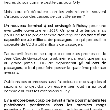
heures du soir comme c’est le cas pour Orly.
Mais alors où déroutera-t-on les vols retardés, souvent
d’ailleurs pour des causes de contrôle aérien ?
Un nouveau terminal 4 est envisagé à Roissy
pour une
éventuelle ouverture en 2025. On prend le temps, mais
pour une fois le projet semble d’envergure :
on parle d’une
capacité de 40 millions de passagers
ce qui porterait la
capacité de CDG à 140 millions de passagers.
Par parenthèses on se rappelle encore les promesses de
Jean Claude Gayssot qui jurait, même par écrit, que jamais
au grand jamais CDG de dépasserait
56 millions de
passagers,
le tout pour faire passer la quatrième piste aux
riverains.
Oublions ces promesses aussi fallacieuses que stupides et
saluons un projet dont on espère bien qu’il ira au bout
comme d’ailleurs les extensions d’Orly.
Il y a encore beaucoup de travail à faire pour maintenir les
plateformes parisiennes dans les premiers rangs
mondiaux
. Paris et la France en ont un très grand besoin.