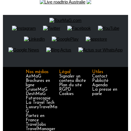
Nos médias
Légal
Utiles
AirMaG
Signaler un
Contact
Brochures en
contenu illicite
Publicité
ligne
Plan du site
Agenda
CruiseMaG
RGPD
La presse en
DestiMaG
Cookies
parle
Futuroscopie
La Travel Tech
LuxuryTravelMa
G
Partez en
France
TravelJobs
TravelManager