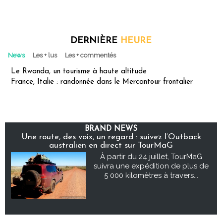
DERNIÈRE
HEURE
News
Les + lus
Les + commentés
Le Rwanda, un tourisme à haute altitude
France, Italie : randonnée dans le Mercantour frontalier
BRAND NEWS
Une route, des voix, un regard : suivez l’Outback
australien en direct sur TourMaG
À partir du 24 juillet, TourMaG
suivra une expédition de plus de
5 000 kilomètres à travers...