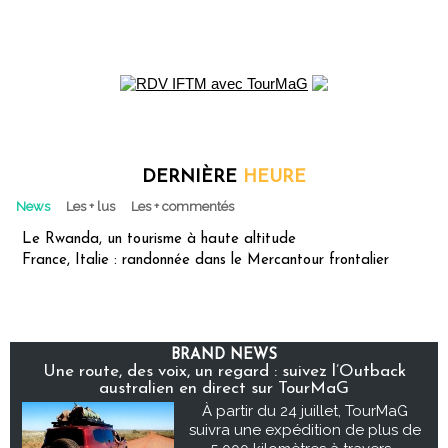
DERNIÈRE
HEURE
News
Les + lus
Les + commentés
Le Rwanda, un tourisme à haute altitude
France, Italie : randonnée dans le Mercantour frontalier
BRAND NEWS
Une route, des voix, un regard : suivez l’Outback
australien en direct sur TourMaG
À partir du 24 juillet, TourMaG
suivra une expédition de plus de