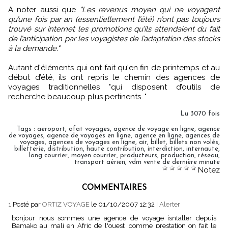
A noter aussi que
"Les revenus moyen qui ne voyagent
qu’une fois par an (essentiellement l’été) n’ont pas toujours
trouvé sur internet les promotions qu’ils attendaient du fait
de l’anticipation par les voyagistes de l’adaptation des stocks
à la demande."
Autant d'éléments qui ont fait qu'en fin de printemps et au
début d’été, ils ont repris le chemin des agences de
voyages traditionnelles "qui disposent d’outils de
recherche beaucoup plus pertinents…"
Lu 3070 fois
Tags
:
aeroport
,
afat voyages
,
agence de voyage en ligne
,
agence
de voyages
,
agence de voyages en ligne
,
agence en ligne
,
agences de
voyages
,
agences de voyages en ligne
,
air
,
billet
,
billets non volés
,
billetterie
,
distribution
,
haute contribution
,
interdiction
,
internaute
,
long courrier
,
moyen courrier
,
producteurs
,
production
,
réseau
,
transport aérien
,
vdm vente de dernière minute
Notez
COMMENTAIRES
1.
Posté par
ORTIZ VOYAGE
le 01/10/2007 12:32
|
Alerter
bonjour nous sommes une agence de voyage isntaller depuis
Bamako au mali en Afric de l'ouest ,comme prestation on fait le