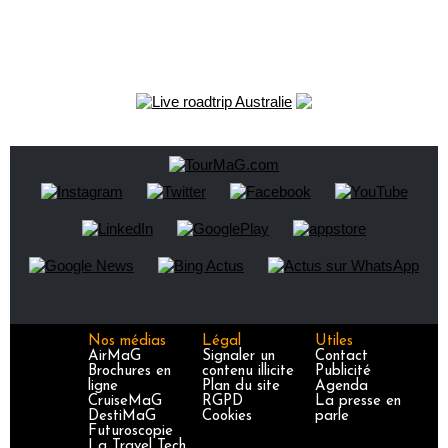
Nos médias
Légal
Utiles
AirMaG
Signaler un
Contact
Brochures en
contenu illicite
Publicité
ligne
Plan du site
Agenda
CruiseMaG
RGPD
La presse en
DestiMaG
Cookies
parle
Futuroscopie
La Travel Tech