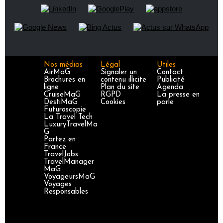
Nos médias
Légal
Utiles
AirMaG
Signaler un
Contact
Brochures en
contenu illicite
Publicité
ligne
Plan du site
Agenda
CruiseMaG
RGPD
La presse en
DestiMaG
Cookies
parle
Futuroscopie
La Travel Tech
LuxuryTravelMa
G
Partez en
France
TravelJobs
TravelManager
MaG
VoyageursMaG
Voyages
Responsables