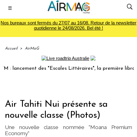
☰
Nos bureaux sont fermés du 27/07 au 16/08. Retour de la newsletter
quotidienne le 24/08/2026. Bel été !
Accueil
>
AirMaG
ancement des "Escales Littéraires", la première librairie du
Air Tahiti Nui présente sa
nouvelle classe (Photos)
Une nouvelle classe nommée "Moana Premium
Economy"