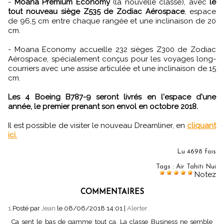
-
Moana Premium Economy
(la nouvelle classe), avec
le
tout nouveau siège Z535 de Zodiac Aérospace
, espace
de 96,5 cm entre chaque rangée et une inclinaison de 20
cm.
- Moana Economy accueille 232 sièges Z300 de Zodiac
Aérospace, spécialement conçus pour les voyages long-
courriers avec une assise articulée et une inclinaison de 15
cm.
Les 4 Boeing B787-9 seront livrés en l'espace d'une
année, le premier prenant son envol en octobre 2018.
Il est possible de visiter le nouveau Dreamliner, en
cliquant
ici.
Lu 4698 fois
Tags
:
Air Tahiti Nui
Notez
COMMENTAIRES
1.
Posté par
Jean
le 08/06/2018 14:01
|
Alerter
Ca sent le bas de gamme tout ça. La classe Business ne semble