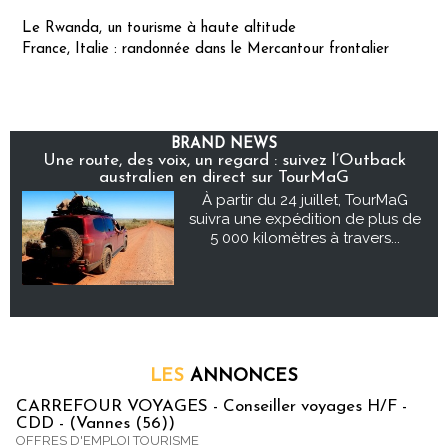
Le Rwanda, un tourisme à haute altitude
France, Italie : randonnée dans le Mercantour frontalier
BRAND NEWS
Une route, des voix, un regard : suivez l’Outback
australien en direct sur TourMaG
À partir du 24 juillet, TourMaG
suivra une expédition de plus de
5 000 kilomètres à travers...
LES
ANNONCES
CARREFOUR VOYAGES - Conseiller voyages H/F -
CDD - (Vannes (56))
OFFRES D'EMPLOI TOURISME