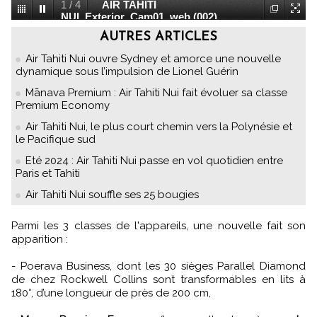
1
/
4
AIR TAHITI
NUI_Exterior_Cam01_web (002)
AUTRES ARTICLES
Air Tahiti Nui ouvre Sydney et amorce une nouvelle
dynamique sous l’impulsion de Lionel Guérin
Mānava Premium : Air Tahiti Nui fait évoluer sa classe
Premium Economy
Air Tahiti Nui, le plus court chemin vers la Polynésie et
le Pacifique sud
Eté 2024 : Air Tahiti Nui passe en vol quotidien entre
Paris et Tahiti
Air Tahiti Nui souffle ses 25 bougies
Parmi les 3 classes de l'appareils, une nouvelle fait son
apparition :
- Poerava Business, dont les 30 sièges Parallel Diamond
de chez Rockwell Collins sont transformables en lits à
180°, d’une longueur de près de 200 cm,