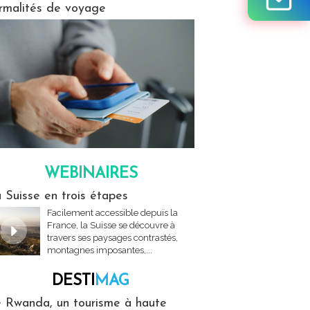
rmalités de voyage
WEBINAIRES
res
 Suisse en trois étapes
Facilement accessible depuis la
France, la Suisse se découvre à
travers ses paysages contrastés,
montagnes imposantes,...
DESTI
MAG
MAG
 Rwanda, un tourisme à haute