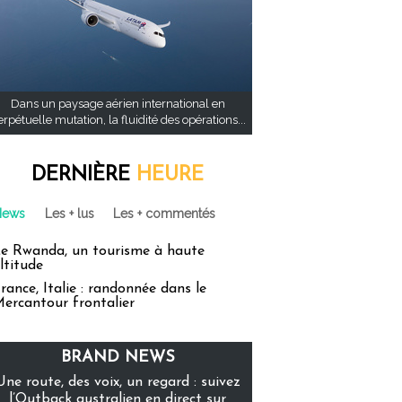
Dans un paysage aérien international en
rpétuelle mutation, la fluidité des opérations...
DERNIÈRE
HEURE
News
Les + lus
Les + commentés
e Rwanda, un tourisme à haute
ltitude
rance, Italie : randonnée dans le
ercantour frontalier
BRAND NEWS
Une route, des voix, un regard : suivez
l’Outback australien en direct sur