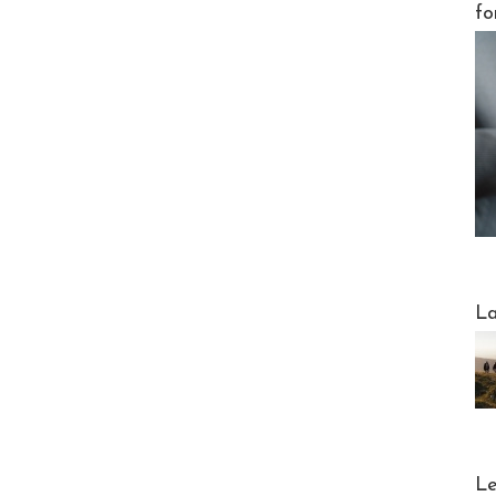
fo
Webinai
La
DESTI
Le