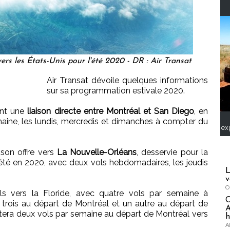
vers les États-Unis pour l'été 2020 - DR : Air Transat
Air Transat dévoile quelques informations
sur sa programmation estivale 2020.
nt une
liaison directe entre Montréal et San Diego
, en
emaine, les lundis, mercredis et dimanches à compter du
ex
son offre vers
La Nouvelle-Orléans
, desservie pour la
 d’été en 2020, avec deux vols hebdomadaires, les jeudis
L
v
O
ls vers la Floride, avec quatre vols par semaine à
t trois au départ de Montréal et un autre au départ de
A
outera deux vols par semaine au départ de Montréal vers
h
A