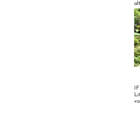
al
Product
IF
Li
v