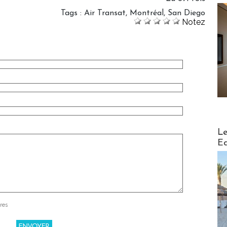
Tags
:
Air Transat
,
Montréal
,
San Diego
Notez
Distribu
Le
Ed
res