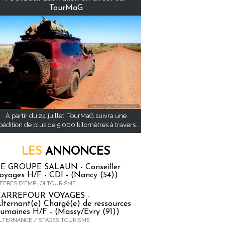
TourMaG
À partir du 24 juillet, TourMaG suivra une
pédition de plus de 5 000 kilomètres à travers...
LES
ANNONCES
E GROUPE SALAUN - Conseiller
oyages H/F - CDI - (Nancy (54))
FFRES D'EMPLOI TOURISME
CARREFOUR VOYAGES -
lternant(e) Chargé(e) de ressources
umaines H/F - (Massy/Evry (91))
LTERNANCE / STAGES TOURISME