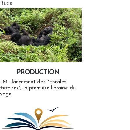
titude
PRODUCTION
ion
TM : lancement des "Escales
ttéraires", la première librairie du
oyage