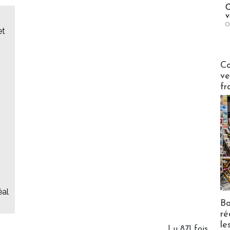
C
v
O
et
Publi-n
Co
ve
fr
éal
Bo
ré
le
Lu 871 fois