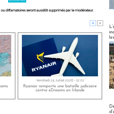
x ou diffamatoires seront aussitôt supprimés par le modérateur.
<
>
Partez
L’
in
le
Vendredi 24 Juillet 2026 - 12:01
eams
Ryanair remporte une bataille judiciaire
contre eDreams en Irlande
Actus V
De
d’