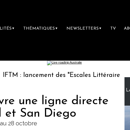
LITÉS
THÉMATIQUES
NEWSLETTERS
TV
A
▼
▼
▼
ancement des "Escales Littéraires", la premiè
L
vre une ligne directe
l et San Diego
 au 28 octobre