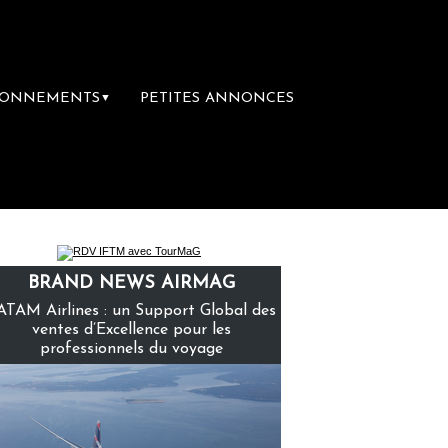
BONNEMENTS
PETITES ANNONCES
▼
re librairie du voyage
Le groupe Sainte-Cl
BRAND NEWS AIRMAG
ATAM Airlines : un Support Global des
ventes d’Excellence pour les
professionnels du voyage