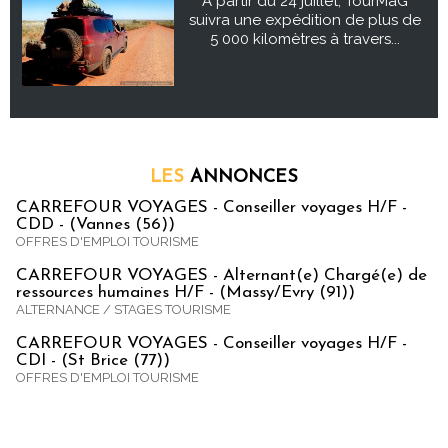
À partir du 24 juillet, TourMaG
suivra une expédition de plus de
5 000 kilomètres à travers...
LES
ANNONCES
CARREFOUR VOYAGES - Conseiller voyages H/F -
CDD - (Vannes (56))
OFFRES D'EMPLOI TOURISME
CARREFOUR VOYAGES - Alternant(e) Chargé(e) de
ressources humaines H/F - (Massy/Evry (91))
ALTERNANCE / STAGES TOURISME
CARREFOUR VOYAGES - Conseiller voyages H/F -
CDI - (St Brice (77))
OFFRES D'EMPLOI TOURISME