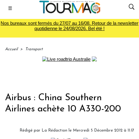
☰
Nos bureaux sont fermés du 27/07 au 16/08. Retour de la newsletter
quotidienne le 24/08/2026. Bel été !
Accueil
>
Transport
Airbus : China Southern
Airlines achète 10 A330-200
Rédigé par
La Rédaction
le Mercredi 5 Décembre 2012 à 11:17