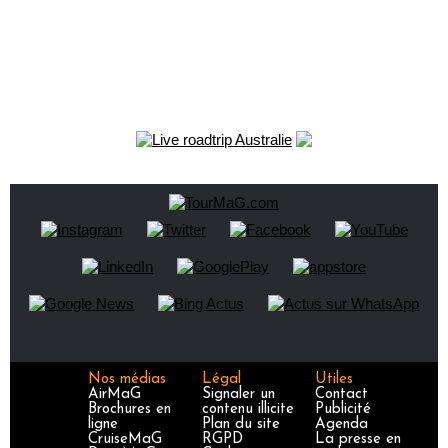
Nos médias
Légal
Utiles
AirMaG
Signaler un
Contact
Brochures en
contenu illicite
Publicité
ligne
Plan du site
Agenda
CruiseMaG
RGPD
La presse en