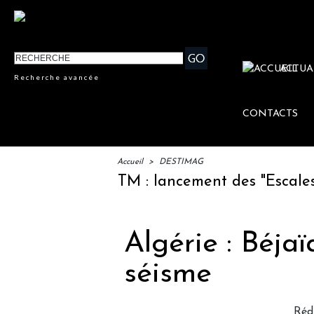
ACTUA
Recherche avancée
CONTACTS
Accueil
>
DESTIMAG
IFTM : lancement des "Escales Lit
Algérie : Béja
séisme
Réd