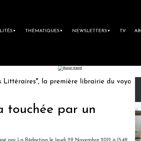
LITÉS
THÉMATIQUES
NEWSLETTERS
TV
A
▼
▼
▼
téraires", la première librairie du voyage
ïa touchée par un
igé par
La Rédaction
le Jeudi 29 Novembre 2012 à 15:49