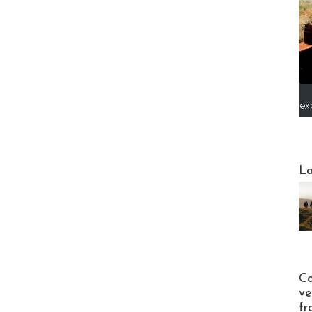
ex
Webinai
La
Publi-n
Co
ve
fr