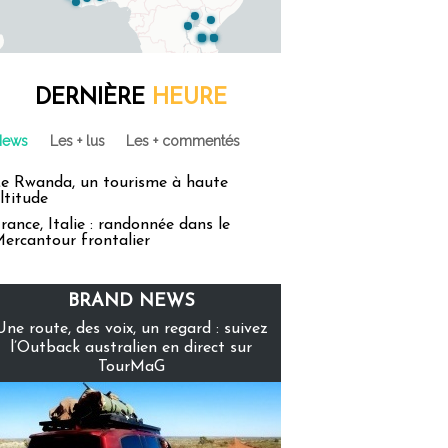
DERNIÈRE
HEURE
News
Les + lus
Les + commentés
e Rwanda, un tourisme à haute
ltitude
rance, Italie : randonnée dans le
ercantour frontalier
BRAND NEWS
Une route, des voix, un regard : suivez
l’Outback australien en direct sur
TourMaG