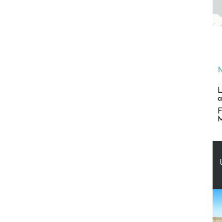
L
a
F
M