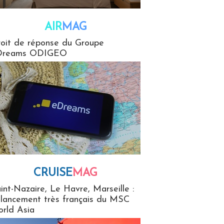
AIR
MAG
G
oit de réponse du Groupe
Dreams ODIGEO
CRUISE
MAG
MaG
int-Nazaire, Le Havre, Marseille :
 lancement très français du MSC
rld Asia