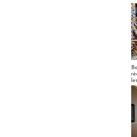
Bo
ré
le