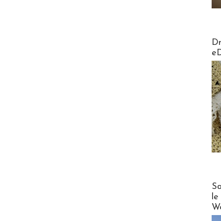
AirMa
Dr
e
Cruise
Sa
le
Wo