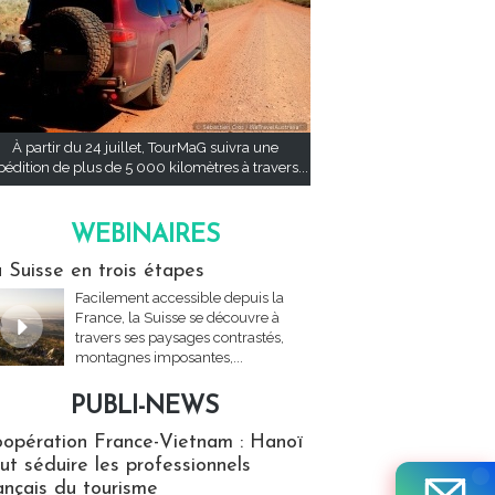
À partir du 24 juillet, TourMaG suivra une
pédition de plus de 5 000 kilomètres à travers...
WEBINAIRES
res
 Suisse en trois étapes
Facilement accessible depuis la
France, la Suisse se découvre à
travers ses paysages contrastés,
montagnes imposantes,...
PUBLI-NEWS
ews
opération France-Vietnam : Hanoï
ut séduire les professionnels
ançais du tourisme