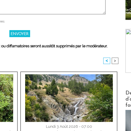
res
x ou diffamatoires seront aussitôt supprimés par le modérateur.
<
>
Actus V
De
d’
fo
Lundi 3 Août 2026 - 07:00