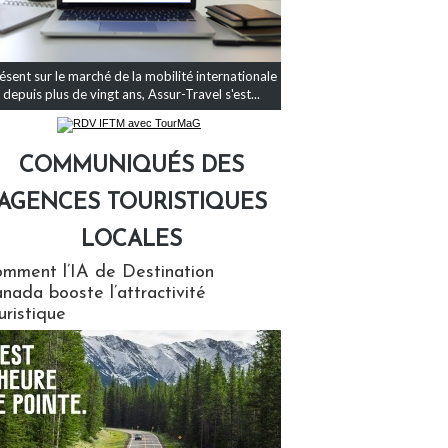
ésent sur le marché de la mobilité internationale
depuis plus de vingt ans, Assur-Travel s'est...
COMMUNIQUÉS DES
AGENCES TOURISTIQUES
LOCALES
qués des agences touristiques locales
mment l’IA de Destination
nada booste l’attractivité
uristique