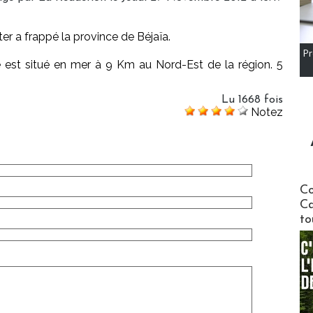
ter a frappé la province de Béjaïa.
Pr
e est situé en mer à 9 Km au Nord-Est de la région. 5
Lu 1668 fois
Notez
Communi
Co
Ca
to