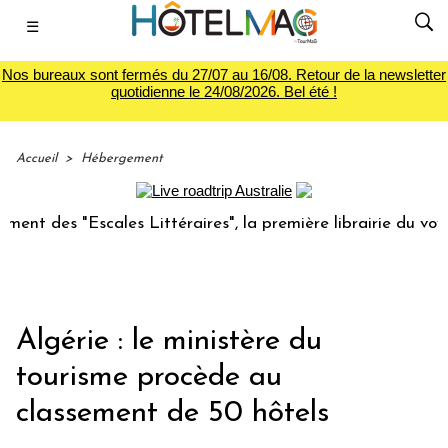
☰
Nos bureaux sont fermés du 27/07 au 16/08. Retour de la newsletter
quotidienne le 24/08/2026. Bel été !
Accueil
>
Hébergement
es "Escales Littéraires", la première librairie du voyage
Algérie : le ministère du
tourisme procède au
classement de 50 hôtels