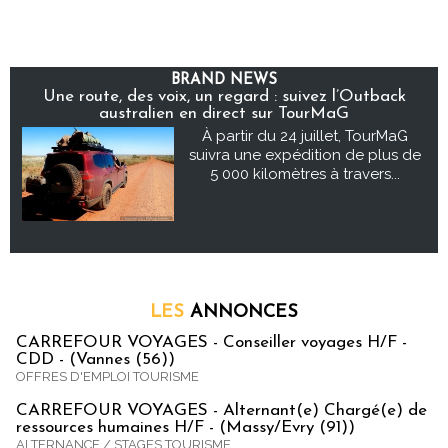
BRAND NEWS
Une route, des voix, un regard : suivez l’Outback
australien en direct sur TourMaG
À partir du 24 juillet, TourMaG
suivra une expédition de plus de
5 000 kilomètres à travers...
LES
ANNONCES
CARREFOUR VOYAGES - Conseiller voyages H/F -
CDD - (Vannes (56))
OFFRES D'EMPLOI TOURISME
CARREFOUR VOYAGES - Alternant(e) Chargé(e) de
ressources humaines H/F - (Massy/Evry (91))
ALTERNANCE / STAGES TOURISME