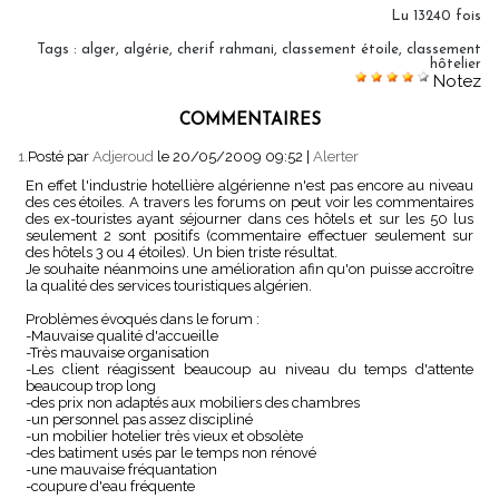
Lu 13240 fois
Tags
:
alger
,
algérie
,
cherif rahmani
,
classement étoile
,
classement
hôtelier
Notez
COMMENTAIRES
1.
Posté par
Adjeroud
le 20/05/2009 09:52
|
Alerter
En effet l'industrie hotellière algérienne n'est pas encore au niveau
des ces étoiles. A travers les forums on peut voir les commentaires
des ex-touristes ayant séjourner dans ces hôtels et sur les 50 lus
seulement 2 sont positifs (commentaire effectuer seulement sur
des hôtels 3 ou 4 étoiles). Un bien triste résultat.
Je souhaite néanmoins une amélioration afin qu'on puisse accroître
la qualité des services touristiques algérien.
Problèmes évoqués dans le forum :
-Mauvaise qualité d'accueille
-Très mauvaise organisation
-Les client réagissent beaucoup au niveau du temps d'attente
beaucoup trop long
-des prix non adaptés aux mobiliers des chambres
-un personnel pas assez discipliné
-un mobilier hotelier très vieux et obsolète
-des batiment usés par le temps non rénové
-une mauvaise fréquantation
-coupure d'eau fréquente