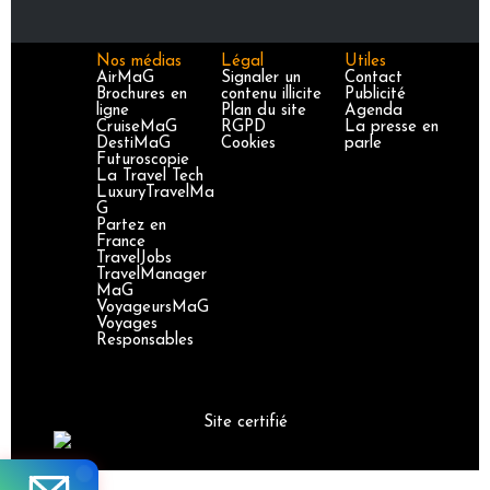
Nos médias
Légal
Utiles
AirMaG
Signaler un
Contact
Brochures en
contenu illicite
Publicité
ligne
Plan du site
Agenda
CruiseMaG
RGPD
La presse en
DestiMaG
Cookies
parle
Futuroscopie
La Travel Tech
LuxuryTravelMa
G
Partez en
France
TravelJobs
TravelManager
MaG
VoyageursMaG
Voyages
Responsables
Site certifié