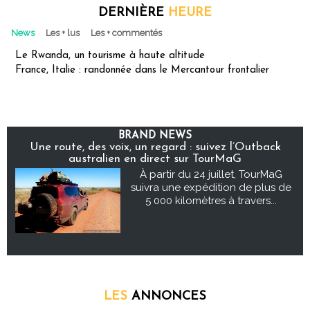
DERNIÈRE
HEURE
News
Les + lus
Les + commentés
Le Rwanda, un tourisme à haute altitude
France, Italie : randonnée dans le Mercantour frontalier
BRAND NEWS
Une route, des voix, un regard : suivez l’Outback
australien en direct sur TourMaG
À partir du 24 juillet, TourMaG
suivra une expédition de plus de
5 000 kilomètres à travers...
LES
ANNONCES