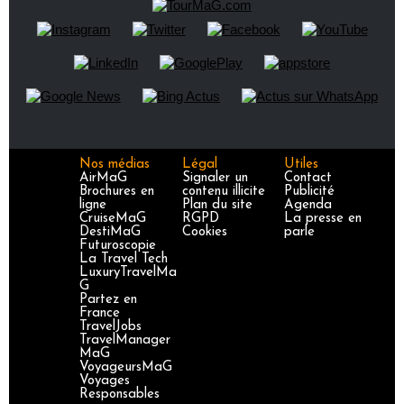
Nos médias
Légal
Utiles
AirMaG
Signaler un
Contact
Brochures en
contenu illicite
Publicité
ligne
Plan du site
Agenda
CruiseMaG
RGPD
La presse en
DestiMaG
Cookies
parle
Futuroscopie
La Travel Tech
LuxuryTravelMa
G
Partez en
France
TravelJobs
TravelManager
MaG
VoyageursMaG
Voyages
Responsables