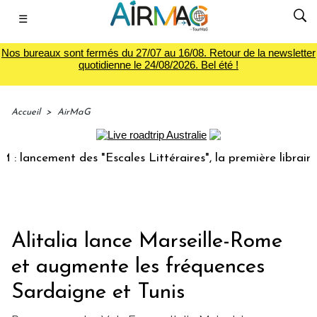
☰
Nos bureaux sont fermés du 27/07 au 16/08. Retour de la newsletter
quotidienne le 24/08/2026. Bel été !
Accueil
>
AirMaG
ncement des "Escales Littéraires", la première librairie du
Alitalia lance Marseille-Rome
et augmente les fréquences
Sardaigne et Tunis