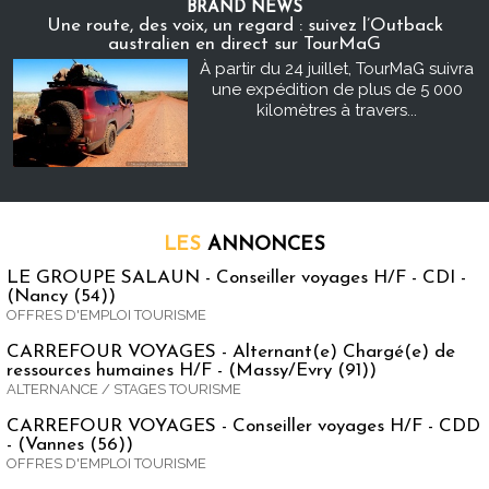
BRAND NEWS
Une route, des voix, un regard : suivez l’Outback
australien en direct sur TourMaG
À partir du 24 juillet, TourMaG suivra
une expédition de plus de 5 000
kilomètres à travers...
LES
ANNONCES
LE GROUPE SALAUN - Conseiller voyages H/F - CDI -
(Nancy (54))
OFFRES D'EMPLOI TOURISME
CARREFOUR VOYAGES - Alternant(e) Chargé(e) de
ressources humaines H/F - (Massy/Evry (91))
ALTERNANCE / STAGES TOURISME
CARREFOUR VOYAGES - Conseiller voyages H/F - CDD
- (Vannes (56))
OFFRES D'EMPLOI TOURISME