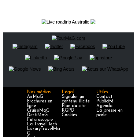
Nos médias
Légal
Utiles
AirMaG
Signaler un
Contact
Brochures en
contenu illicite
Publicité
ligne
Plan du site
Agenda
CruiseMaG
RGPD
La presse en
DestiMaG
Cookies
parle
Futuroscopie
La Travel Tech
LuxuryTravelMa
G