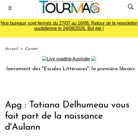
☰
Nos bureaux sont fermés du 27/07 au 16/08. Retour de la newsletter
quotidienne le 24/08/2026. Bel été !
Accueil
>
Carnet
ncement des "Escales Littéraires", la première librairie du 
Apg : Tatiana Delhumeau vous
fait part de la naissance
d'Aulann