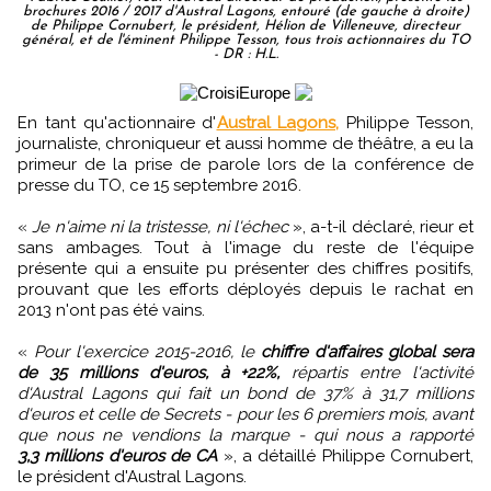
brochures 2016 / 2017 d'Austral Lagons, entouré (de gauche à droite)
de Philippe Cornubert, le président, Hélion de Villeneuve, directeur
général, et de l'éminent Philippe Tesson, tous trois actionnaires du TO
- DR : H.L.
En tant qu'actionnaire d'
Austral Lagons,
Philippe Tesson,
journaliste, chroniqueur et aussi homme de théâtre, a eu la
primeur de la prise de parole lors de la conférence de
presse du TO, ce 15 septembre 2016.
«
Je n'aime ni la tristesse, ni l'échec
», a-t-il déclaré, rieur et
sans ambages. Tout à l'image du reste de l'équipe
présente qui a ensuite pu présenter des chiffres positifs,
prouvant que les efforts déployés depuis le rachat en
2013 n'ont pas été vains.
«
Pour l'exercice 2015-2016, le
chiffre d'affaires global sera
de 35 millions d'euros, à +22%,
répartis entre l'activité
d'Austral Lagons qui fait un bond de 37% à 31,7 millions
d'euros et celle de Secrets - pour les 6 premiers mois, avant
que nous ne vendions la marque - qui nous a rapporté
3,3 millions d'euros de CA
», a détaillé Philippe Cornubert,
le président d'Austral Lagons.