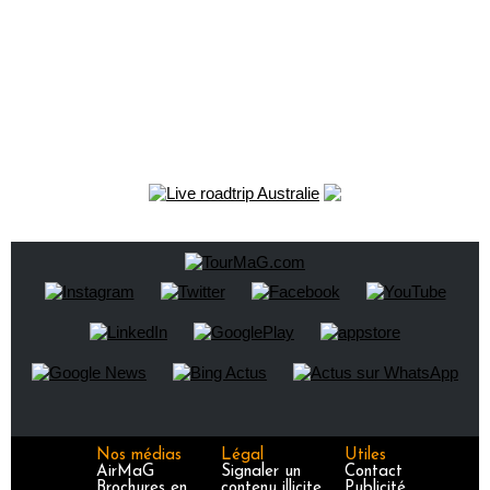
Nos médias
Légal
Utiles
AirMaG
Signaler un
Contact
Brochures en
contenu illicite
Publicité