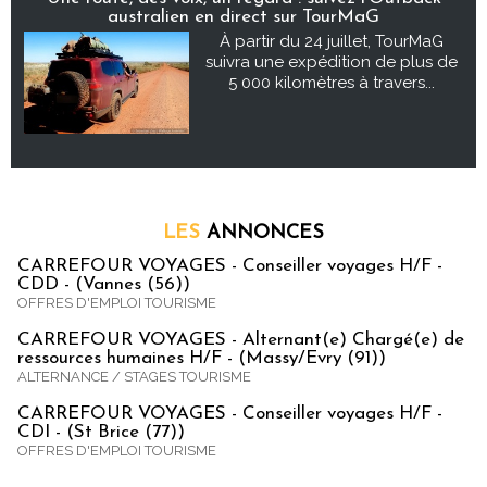
australien en direct sur TourMaG
À partir du 24 juillet, TourMaG
suivra une expédition de plus de
5 000 kilomètres à travers...
LES
ANNONCES
CARREFOUR VOYAGES - Conseiller voyages H/F -
CDD - (Vannes (56))
OFFRES D'EMPLOI TOURISME
CARREFOUR VOYAGES - Alternant(e) Chargé(e) de
ressources humaines H/F - (Massy/Evry (91))
ALTERNANCE / STAGES TOURISME
CARREFOUR VOYAGES - Conseiller voyages H/F -
CDI - (St Brice (77))
OFFRES D'EMPLOI TOURISME