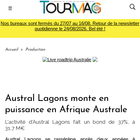
☰
Nos bureaux sont fermés du 27/07 au 16/08. Retour de la newsletter
quotidienne le 24/08/2026. Bel été !
Accueil
>
Production
Austral Lagons monte en
puissance en Afrique Australe
L'activité d'Austral Lagons fait un bond de 37%, à
31,7 M€
Austral Lagons se rassérène après deux années à