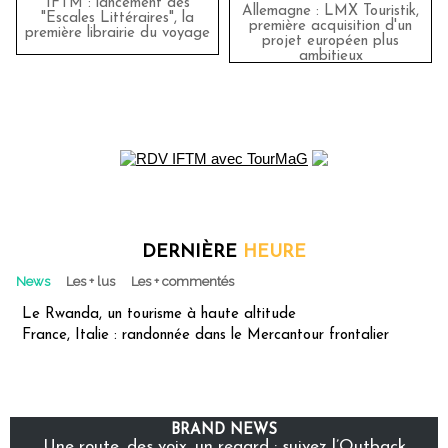
IFTM : lancement des
Allemagne : LMX Touristik,
"Escales Littéraires", la
première acquisition d'un
première librairie du voyage
projet européen plus
ambitieux
DERNIÈRE
HEURE
News
Les + lus
Les + commentés
Le Rwanda, un tourisme à haute altitude
France, Italie : randonnée dans le Mercantour frontalier
BRAND NEWS
Une route, des voix, un regard : suivez l’Outback