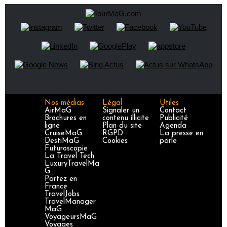
Nos médias
Légal
Utiles
AirMaG
Signaler un
Contact
Brochures en
contenu illicite
Publicité
ligne
Plan du site
Agenda
CruiseMaG
RGPD
La presse en
DestiMaG
Cookies
parle
Futuroscopie
La Travel Tech
LuxuryTravelMa
G
Partez en
France
TravelJobs
TravelManager
MaG
VoyageursMaG
Voyages