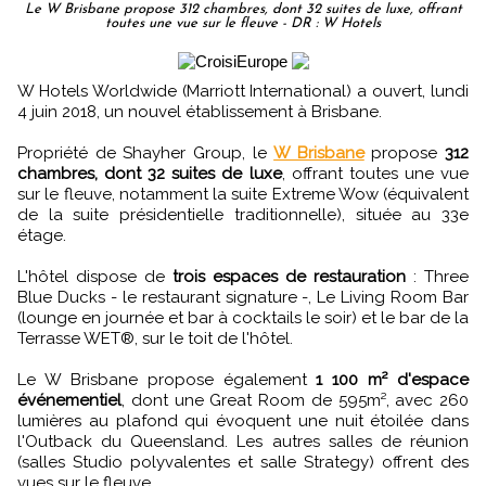
Le W Brisbane propose 312 chambres, dont 32 suites de luxe, offrant
toutes une vue sur le fleuve - DR : W Hotels
W Hotels Worldwide (Marriott International) a ouvert, lundi
4 juin 2018, un nouvel établissement à Brisbane.
Propriété de Shayher Group, le
W Brisbane
propose
312
chambres, dont 32 suites de luxe
, offrant toutes une vue
sur le fleuve, notamment la suite Extreme Wow (équivalent
de la suite présidentielle traditionnelle), située au 33e
étage.
L'hôtel dispose de
trois espaces de restauration
: Three
Blue Ducks - le restaurant signature -, Le Living Room Bar
(lounge en journée et bar à cocktails le soir) et le bar de la
Terrasse WET®, sur le toit de l'hôtel.
Le W Brisbane propose également
1 100 m² d'espace
événementiel
, dont une Great Room de 595m², avec 260
lumières au plafond qui évoquent une nuit étoilée dans
l'Outback du Queensland. Les autres salles de réunion
(salles Studio polyvalentes et salle Strategy) offrent des
vues sur le fleuve.