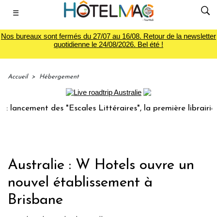
☰
Nos bureaux sont fermés du 27/07 au 16/08. Retour de la newsletter
quotidienne le 24/08/2026. Bel été !
Accueil
>
Hébergement
ncement des "Escales Littéraires", la première librairie du 
Australie : W Hotels ouvre un
nouvel établissement à
Brisbane