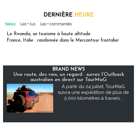
DERNIÈRE
HEURE
News
Les + lus
Les + commentés
Le Rwanda, un tourisme à haute altitude
France, Italie : randonnée dans le Mercantour frontalier
BRAND NEWS
Une route, des voix, un regard : suivez l’Outback
australien en direct sur TourMaG
À partir du 24 juillet, TourMaG
suivra une expédition de plus de
5 000 kilomètres à travers...